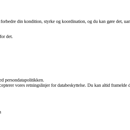
orbedre din kondition, styrke og koordination, og du kan gøre det, uans
for det.
ed persondatapolitikken.
cepterer vores retningslinjer for databeskyttelse. Du kan altid framelde
n