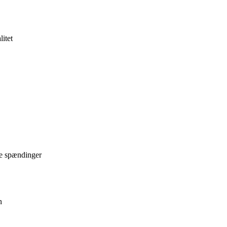
itet
re spændinger
n