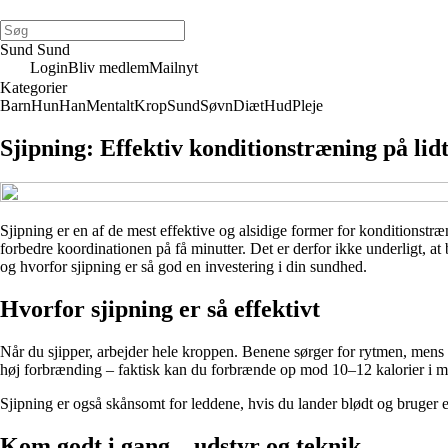
Sund Sund
Login
Bliv medlem
Mailnyt
Kategorier
Barn
Hun
Han
Mentalt
Krop
Sund
Søvn
Diæt
Hud
Pleje
Sjipning: Effektiv konditionstræning på lidt
Sjipning er en af de mest effektive og alsidige former for konditionstr
forbedre koordinationen på få minutter. Det er derfor ikke underligt, at
og hvorfor sjipning er så god en investering i din sundhed.
Hvorfor sjipning er så effektivt
Når du sjipper, arbejder hele kroppen. Benene sørger for rytmen, mens 
høj forbrænding – faktisk kan du forbrænde op mod 10–12 kalorier i min
Sjipning er også skånsomt for leddene, hvis du lander blødt og bruger et u
Kom godt i gang – udstyr og teknik