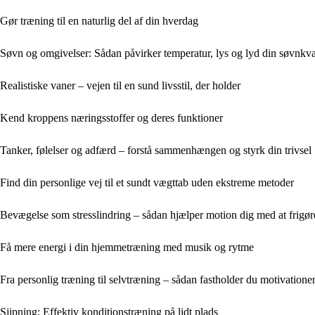
Gør træning til en naturlig del af din hverdag
Søvn og omgivelser: Sådan påvirker temperatur, lys og lyd din søvnkval
Realistiske vaner – vejen til en sund livsstil, der holder
Kend kroppens næringsstoffer og deres funktioner
Tanker, følelser og adfærd – forstå sammenhængen og styrk din trivsel
Find din personlige vej til et sundt vægttab uden ekstreme metoder
Bevægelse som stresslindring – sådan hjælper motion dig med at frigø
Få mere energi i din hjemmetræning med musik og rytme
Fra personlig træning til selvtræning – sådan fastholder du motivatione
Sjipning: Effektiv konditionstræning på lidt plads