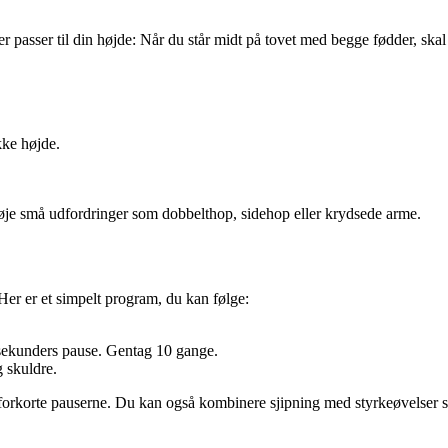
er passer til din højde: Når du står midt på tovet med begge fødder, skal
kke højde.
føje små udfordringer som dobbelthop, sidehop eller krydsede arme.
. Her er et simpelt program, du kan følge:
 sekunders pause. Gentag 10 gange.
 skuldre.
 forkorte pauserne. Du kan også kombinere sjipning med styrkeøvelser s