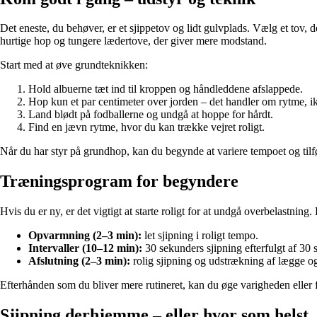
Det eneste, du behøver, er et sjippetov og lidt gulvplads. Vælg et tov, d
hurtige hop og tungere lædertove, der giver mere modstand.
Start med at øve grundteknikken:
Hold albuerne tæt ind til kroppen og håndleddene afslappede.
Hop kun et par centimeter over jorden – det handler om rytme, i
Land blødt på fodballerne og undgå at hoppe for hårdt.
Find en jævn rytme, hvor du kan trække vejret roligt.
Når du har styr på grundhop, kan du begynde at variere tempoet og til
Træningsprogram for begyndere
Hvis du er ny, er det vigtigt at starte roligt for at undgå overbelastning
Opvarmning (2–3 min):
let sjipning i roligt tempo.
Intervaller (10–12 min):
30 sekunders sjipning efterfulgt af 30
Afslutning (2–3 min):
rolig sjipning og udstrækning af lægge og
Efterhånden som du bliver mere rutineret, kan du øge varigheden eller
Sjipning derhjemme – eller hvor som helst