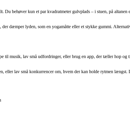
lt. Du behøver kun et par kvadratmeter gulvplads – i stuen, på altanen el
g, der dæmper lyden, som en yogamåtte eller et stykke gummi. Alternativ
pe til musik, lav små udfordringer, eller brug en app, der tæller hop og
n, eller lav små konkurrencer om, hvem der kan holde rytmen længst. 
n