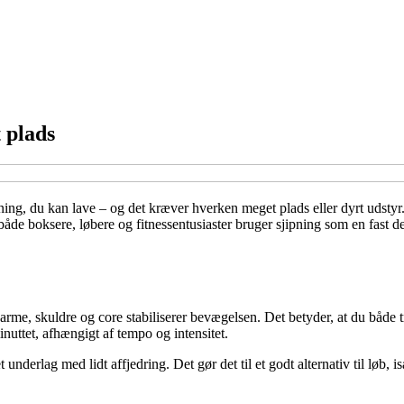
 plads
æning, du kan lave – og det kræver hverken meget plads eller dyrt udsty
 både boksere, løbere og fitnessentusiaster bruger sjipning som en fast 
arme, skuldre og core stabiliserer bevægelsen. Det betyder, at du både
uttet, afhængigt af tempo og intensitet.
nderlag med lidt affjedring. Det gør det til et godt alternativ til løb, i