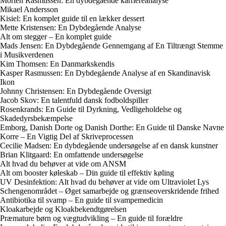
Morten Rasmussen: En dybdegående karriereanalyse
Mikael Andersson
Kisiel: En komplet guide til en lækker dessert
Mette Kristensen: En Dybdegående Analyse
Alt om stegger – En komplet guide
Mads Jensen: En Dybdegående Gennemgang af En Tiltrængt Stemme
i Musikverdenen
Kim Thomsen: En Danmarkskendis
Kasper Rasmussen: En Dybdegående Analyse af en Skandinavisk
Ikon
Johnny Christensen: En Dybdegående Oversigt
Jacob Skov: En talentfuld dansk fodboldspiller
Rosenkrands: En Guide til Dyrkning, Vedligeholdelse og
Skadedyrsbekæmpelse
Emborg, Danish Dorte og Danish Dorthe: En Guide til Danske Navne
Korre – En Vigtig Del af Skriveprocessen
Cecilie Madsen: En dybdegående undersøgelse af en dansk kunstner
Brian Klitgaard: En omfattende undersøgelse
Alt hvad du behøver at vide om ANSM
Alt om booster køleskab – Din guide til effektiv køling
UV Desinfektion: Alt hvad du behøver at vide om Ultraviolet Lys
Schengenområdet – Øget samarbejde og grænseoverskridende frihed
Antibiotika til svamp – En guide til svampemedicin
Kloakarbejde og Kloakbekendtgørelsen
Præmature børn og vægtudvikling – En guide til forældre