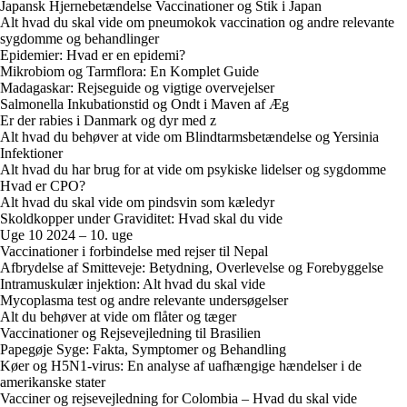
Japansk Hjernebetændelse Vaccinationer og Stik i Japan
Alt hvad du skal vide om pneumokok vaccination og andre relevante
sygdomme og behandlinger
Epidemier: Hvad er en epidemi?
Mikrobiom og Tarmflora: En Komplet Guide
Madagaskar: Rejseguide og vigtige overvejelser
Salmonella Inkubationstid og Ondt i Maven af Æg
Er der rabies i Danmark og dyr med z
Alt hvad du behøver at vide om Blindtarmsbetændelse og Yersinia
Infektioner
Alt hvad du har brug for at vide om psykiske lidelser og sygdomme
Hvad er CPO?
Alt hvad du skal vide om pindsvin som kæledyr
Skoldkopper under Graviditet: Hvad skal du vide
Uge 10 2024 – 10. uge
Vaccinationer i forbindelse med rejser til Nepal
Afbrydelse af Smitteveje: Betydning, Overlevelse og Forebyggelse
Intramuskulær injektion: Alt hvad du skal vide
Mycoplasma test og andre relevante undersøgelser
Alt du behøver at vide om flåter og tæger
Vaccinationer og Rejsevejledning til Brasilien
Papegøje Syge: Fakta, Symptomer og Behandling
Køer og H5N1-virus: En analyse af uafhængige hændelser i de
amerikanske stater
Vacciner og rejsevejledning for Colombia – Hvad du skal vide