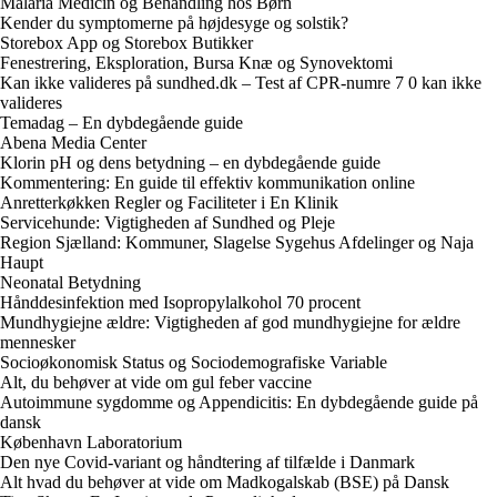
Malaria Medicin og Behandling hos Børn
Kender du symptomerne på højdesyge og solstik?
Storebox App og Storebox Butikker
Fenestrering, Eksploration, Bursa Knæ og Synovektomi
Kan ikke valideres på sundhed.dk – Test af CPR-numre 7 0 kan ikke
valideres
Temadag – En dybdegående guide
Abena Media Center
Klorin pH og dens betydning – en dybdegående guide
Kommentering: En guide til effektiv kommunikation online
Anretterkøkken Regler og Faciliteter i En Klinik
Servicehunde: Vigtigheden af Sundhed og Pleje
Region Sjælland: Kommuner, Slagelse Sygehus Afdelinger og Naja
Haupt
Neonatal Betydning
Hånddesinfektion med Isopropylalkohol 70 procent
Mundhygiejne ældre: Vigtigheden af god mundhygiejne for ældre
mennesker
Socioøkonomisk Status og Sociodemografiske Variable
Alt, du behøver at vide om gul feber vaccine
Autoimmune sygdomme og Appendicitis: En dybdegående guide på
dansk
København Laboratorium
Den nye Covid-variant og håndtering af tilfælde i Danmark
Alt hvad du behøver at vide om Madkogalskab (BSE) på Dansk