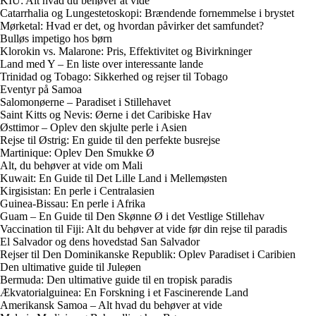
KIU: Alt hvad du behøver at vide
Catarrhalia og Lungestetoskopi: Brændende fornemmelse i brystet
Mørketal: Hvad er det, og hvordan påvirker det samfundet?
Bulløs impetigo hos børn
Klorokin vs. Malarone: Pris, Effektivitet og Bivirkninger
Land med Y – En liste over interessante lande
Trinidad og Tobago: Sikkerhed og rejser til Tobago
Eventyr på Samoa
Salomonøerne – Paradiset i Stillehavet
Saint Kitts og Nevis: Øerne i det Caribiske Hav
Østtimor – Oplev den skjulte perle i Asien
Rejse til Østrig: En guide til den perfekte busrejse
Martinique: Oplev Den Smukke Ø
Alt, du behøver at vide om Mali
Kuwait: En Guide til Det Lille Land i Mellemøsten
Kirgisistan: En perle i Centralasien
Guinea-Bissau: En perle i Afrika
Guam – En Guide til Den Skønne Ø i det Vestlige Stillehav
Vaccination til Fiji: Alt du behøver at vide før din rejse til paradis
El Salvador og dens hovedstad San Salvador
Rejser til Den Dominikanske Republik: Oplev Paradiset i Caribien
Den ultimative guide til Juleøen
Bermuda: Den ultimative guide til en tropisk paradis
Ækvatorialguinea: En Forskning i et Fascinerende Land
Amerikansk Samoa – Alt hvad du behøver at vide