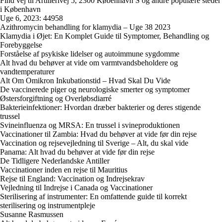
Find vej til Artillerivej 5, 2300 København S og andre populære steder
i København
Uge 6, 2023: 44958
Azithromycin behandling for klamydia – Uge 38 2023
Klamydia i Øjet: En Komplet Guide til Symptomer, Behandling og
Forebyggelse
Forståelse af psykiske lidelser og autoimmune sygdomme
Alt hvad du behøver at vide om varmtvandsbeholdere og
vandtemperaturer
Alt Om Omikron Inkubationstid – Hvad Skal Du Vide
De vaccinerede piger og neurologiske smerter og symptomer
Østersforgiftning og Overløbsdiarré
Bakterieinfektioner: Hvordan dræber bakterier og deres stigende
trussel
Svineinfluenza og MRSA: En trussel i svineproduktionen
Vaccinationer til Zambia: Hvad du behøver at vide før din rejse
Vaccination og rejsevejledning til Sverige – Alt, du skal vide
Panama: Alt hvad du behøver at vide før din rejse
De Tidligere Nederlandske Antiller
Vaccinationer inden en rejse til Mauritius
Rejse til England: Vaccination og Indrejsekrav
Vejledning til Indrejse i Canada og Vaccinationer
Sterilisering af instrumenter: En omfattende guide til korrekt
sterilisering og instrumentpleje
Susanne Rasmussen