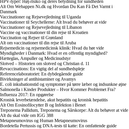
HPV-typer: Høj-risiko og deres betydning for sundheden
Alt Om Webappen Ni.dk og Hvordan Du Kan Få Det Varmt i
Danmark
Vaccinationer og Rejsevejledning til Uganda
Vaccinationer til Seychellerne: Alt hvad du behøver at vide
Vaccinationer og Rejsevejledning til Libanon
Vaccine og vaccinationer til din rejse til Kroatien
Vaccination og Rejser til Grønland
Alt om vaccinationer til din rejse til Aruba
Rejsemedicin og rejsemedicinsk klinik: Hvad du bør vide
Myndigheder i Danmark: Hvad er en offentlig myndighed?
Hætteglas, Ampuller og Medicinudstyr
Slotved – Historien om slotved og Christian d. 11
Revaccinations: En vigtig del af sundhedspleje
Referencelaboratoriet: En dybdegående guide
Bivirkninger af antihistaminer og Avamys
E. coli inkubationstid og symptomer på tørre læber og indsunkne øjne
Salmonella i Kinder Produkter – Hvor Kommer Problemet Fra?
Influenza 2017: En opgørelse
Kronisk leverbetændelse, akut hepatitis og kronisk hepatitis
Alt Om Eosinofilocytter B og Infektion i Benet
Treponema Pallidum, Treponema og Sårskorpe: Alt du behøver at vide
Alt du skal vide om IGG 388
Metapneumovirus og Human Metapneumovirus
Bordetella Pertussis og DNA-tests til katte: En omfattende guide