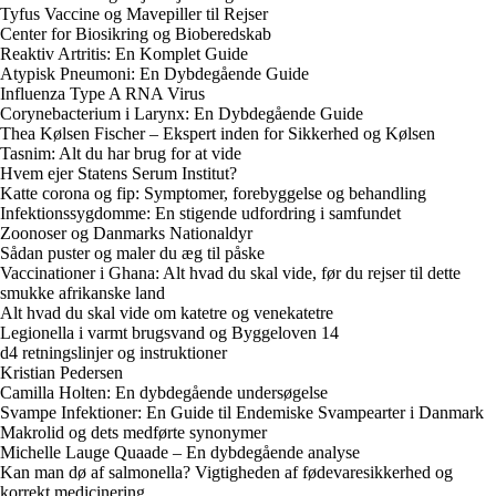
Tyfus Vaccine og Mavepiller til Rejser
Center for Biosikring og Bioberedskab
Reaktiv Artritis: En Komplet Guide
Atypisk Pneumoni: En Dybdegående Guide
Influenza Type A RNA Virus
Corynebacterium i Larynx: En Dybdegående Guide
Thea Kølsen Fischer – Ekspert inden for Sikkerhed og Kølsen
Tasnim: Alt du har brug for at vide
Hvem ejer Statens Serum Institut?
Katte corona og fip: Symptomer, forebyggelse og behandling
Infektionssygdomme: En stigende udfordring i samfundet
Zoonoser og Danmarks Nationaldyr
Sådan puster og maler du æg til påske
Vaccinationer i Ghana: Alt hvad du skal vide, før du rejser til dette
smukke afrikanske land
Alt hvad du skal vide om katetre og venekatetre
Legionella i varmt brugsvand og Byggeloven 14
d4 retningslinjer og instruktioner
Kristian Pedersen
Camilla Holten: En dybdegående undersøgelse
Svampe Infektioner: En Guide til Endemiske Svampearter i Danmark
Makrolid og dets medførte synonymer
Michelle Lauge Quaade – En dybdegående analyse
Kan man dø af salmonella? Vigtigheden af fødevaresikkerhed og
korrekt medicinering