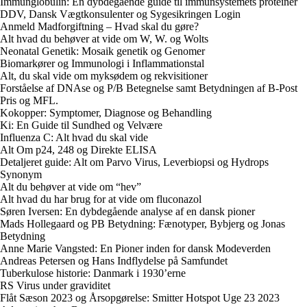
Immunglobulin: En dybdegående guide til immunsystemets proteiner
DDV, Dansk Vægtkonsulenter og Sygesikringen Login
Anmeld Madforgiftning – Hvad skal du gøre?
Alt hvad du behøver at vide om W, W. og Wolts
Neonatal Genetik: Mosaik genetik og Genomer
Biomarkører og Immunologi i Inflammationstal
Alt, du skal vide om myksødem og rekvisitioner
Forståelse af DNAse og P/B Betegnelse samt Betydningen af B-Post
Pris og MFL.
Kokopper: Symptomer, Diagnose og Behandling
Ki: En Guide til Sundhed og Velvære
Influenza C: Alt hvad du skal vide
Alt Om p24, 248 og Direkte ELISA
Detaljeret guide: Alt om Parvo Virus, Leverbiopsi og Hydrops
Synonym
Alt du behøver at vide om “hev”
Alt hvad du har brug for at vide om fluconazol
Søren Iversen: En dybdegående analyse af en dansk pioner
Mads Hollegaard og PB Betydning: Fænotyper, Bybjerg og Jonas
Betydning
Anne Marie Vangsted: En Pioner inden for dansk Modeverden
Andreas Petersen og Hans Indflydelse på Samfundet
Tuberkulose historie: Danmark i 1930’erne
RS Virus under graviditet
Flåt Sæson 2023 og Årsopgørelse: Smitter Hotspot Uge 23 2023