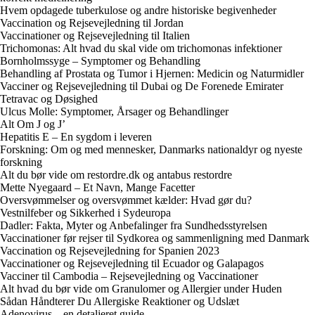
Hvem opdagede tuberkulose og andre historiske begivenheder
Vaccination og Rejsevejledning til Jordan
Vaccinationer og Rejsevejledning til Italien
Trichomonas: Alt hvad du skal vide om trichomonas infektioner
Bornholmssyge – Symptomer og Behandling
Behandling af Prostata og Tumor i Hjernen: Medicin og Naturmidler
Vacciner og Rejsevejledning til Dubai og De Forenede Emirater
Tetravac og Døsighed
Ulcus Molle: Symptomer, Årsager og Behandlinger
Alt Om J og J’
Hepatitis E – En sygdom i leveren
Forskning: Om og med mennesker, Danmarks nationaldyr og nyeste
forskning
Alt du bør vide om restordre.dk og antabus restordre
Mette Nyegaard – Et Navn, Mange Facetter
Oversvømmelser og oversvømmet kælder: Hvad gør du?
Vestnilfeber og Sikkerhed i Sydeuropa
Dadler: Fakta, Myter og Anbefalinger fra Sundhedsstyrelsen
Vaccinationer før rejser til Sydkorea og sammenligning med Danmark
Vaccination og Rejsevejledning for Spanien 2023
Vaccinationer og Rejsevejledning til Ecuador og Galapagos
Vacciner til Cambodia – Rejsevejledning og Vaccinationer
Alt hvad du bør vide om Granulomer og Allergier under Huden
Sådan Håndterer Du Allergiske Reaktioner og Udslæt
Adenovirus – en detaljeret guide