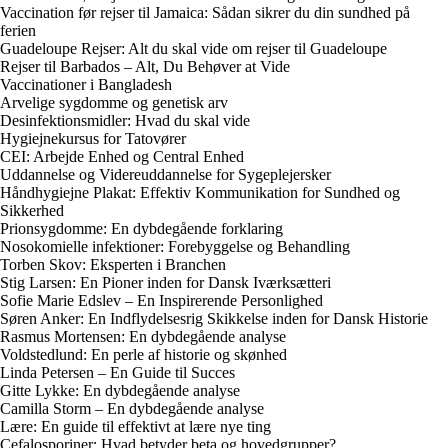
Vaccination før rejser til Jamaica: Sådan sikrer du din sundhed på
ferien
Guadeloupe Rejser: Alt du skal vide om rejser til Guadeloupe
Rejser til Barbados – Alt, Du Behøver at Vide
Vaccinationer i Bangladesh
Arvelige sygdomme og genetisk arv
Desinfektionsmidler: Hvad du skal vide
Hygiejnekursus for Tatovører
CEI: Arbejde Enhed og Central Enhed
Uddannelse og Videreuddannelse for Sygeplejersker
Håndhygiejne Plakat: Effektiv Kommunikation for Sundhed og
Sikkerhed
Prionsygdomme: En dybdegående forklaring
Nosokomielle infektioner: Forebyggelse og Behandling
Torben Skov: Eksperten i Branchen
Stig Larsen: En Pioner inden for Dansk Iværksætteri
Sofie Marie Edslev – En Inspirerende Personlighed
Søren Anker: En Indflydelsesrig Skikkelse inden for Dansk Historie
Rasmus Mortensen: En dybdegående analyse
Voldstedlund: En perle af historie og skønhed
Linda Petersen – En Guide til Succes
Gitte Lykke: En dybdegående analyse
Camilla Storm – En dybdegående analyse
Lære: En guide til effektivt at lære nye ting
Cefalosporiner: Hvad betyder beta og hovedgrupper?