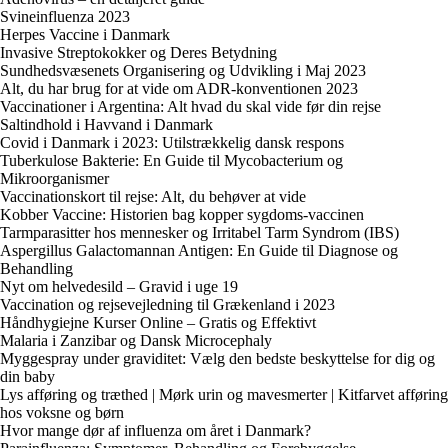
Svineinfluenza 2023
Herpes Vaccine i Danmark
Invasive Streptokokker og Deres Betydning
Sundhedsvæsenets Organisering og Udvikling i Maj 2023
Alt, du har brug for at vide om ADR-konventionen 2023
Vaccinationer i Argentina: Alt hvad du skal vide før din rejse
Saltindhold i Havvand i Danmark
Covid i Danmark i 2023: Utilstrækkelig dansk respons
Tuberkulose Bakterie: En Guide til Mycobacterium og
Mikroorganismer
Vaccinationskort til rejse: Alt, du behøver at vide
Kobber Vaccine: Historien bag kopper sygdoms-vaccinen
Tarmparasitter hos mennesker og Irritabel Tarm Syndrom (IBS)
Aspergillus Galactomannan Antigen: En Guide til Diagnose og
Behandling
Nyt om helvedesild – Gravid i uge 19
Vaccination og rejsevejledning til Grækenland i 2023
Håndhygiejne Kurser Online – Gratis og Effektivt
Malaria i Zanzibar og Dansk Microcephaly
Myggespray under graviditet: Vælg den bedste beskyttelse for dig og
din baby
Lys afføring og træthed | Mørk urin og mavesmerter | Kitfarvet afføring
hos voksne og børn
Hvor mange dør af influenza om året i Danmark?