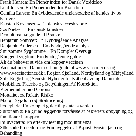
Frank Hansen: En Pionér inden for Dansk Væddeløb
Lind Jensen: En Pioner inden for Branchen
Camilla Larsen: En dybdegående undersøgelse af hendes liv og
karriere
Karsten Kristensen – En dansk succeshistorie
Søs Nielsen – En dansk kunstner
Den ultimative guide til Branko
Benjamin Sommer: En Dybdegående Analyse
Benjamin Andersen – En dybdegående analyse
Smitsomme Sygdomme – En Komplet Oversigt
Kongenit sygdom: En dybdegående guide
Alt du behøver at vide om kopper vaccinen
Vaccinationer i Danmark: Din guide til www.vacciner.dk og
www.vaccinationer.dk i Region Sjælland, Nordjylland og Midtjylland
S.dk English og Seneste Nyheder fra København og Danmark
Morbiditet, Placebo og Betydningen Af Korrektion
Værnemidler mod Corona
Mortalitet og Relativ Risiko
Malign Sygdom og Stratificering
Podepinde: En komplet guide til plantens verden
Sulfonamid: En grundlæggende forståelse af bakteriers opbygning og
funktioner i kroppen
Influvactetra: En effektiv løsning mod influenza
Stikskade Procedure og Forebyggelse af B-post: Førstehjælp og
Behandling