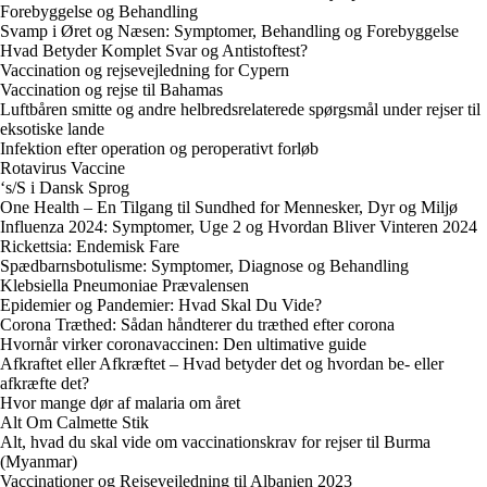
Forebyggelse og Behandling
Svamp i Øret og Næsen: Symptomer, Behandling og Forebyggelse
Hvad Betyder Komplet Svar og Antistoftest?
Vaccination og rejsevejledning for Cypern
Vaccination og rejse til Bahamas
Luftbåren smitte og andre helbredsrelaterede spørgsmål under rejser til
eksotiske lande
Infektion efter operation og peroperativt forløb
Rotavirus Vaccine
‘s/S i Dansk Sprog
One Health – En Tilgang til Sundhed for Mennesker, Dyr og Miljø
Influenza 2024: Symptomer, Uge 2 og Hvordan Bliver Vinteren 2024
Rickettsia: Endemisk Fare
Spædbarnsbotulisme: Symptomer, Diagnose og Behandling
Klebsiella Pneumoniae Prævalensen
Epidemier og Pandemier: Hvad Skal Du Vide?
Corona Træthed: Sådan håndterer du træthed efter corona
Hvornår virker coronavaccinen: Den ultimative guide
Afkraftet eller Afkræftet – Hvad betyder det og hvordan be- eller
afkræfte det?
Hvor mange dør af malaria om året
Alt Om Calmette Stik
Alt, hvad du skal vide om vaccinationskrav for rejser til Burma
(Myanmar)
Vaccinationer og Rejsevejledning til Albanien 2023