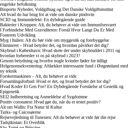
engelske befolkning
Bioporto Nyheder, Voldgiftsag og Det Danske Voldgiftsinstitut
Alt hvad du har brug for at vide om danske pindsvin
SCID og Immundefekt: En dybdegående guide
Bakterier i Kroppen: Alt, du behøver at vide om Immunforsvaret
I Forbindelse Med Graviditeten: Forstå Hvor Langt Du Er Med
Fosterets Udvikling
Myg i Italien: Alt du bør vide om myggestik og forebyggelse
Elimineret – Hvad betyder det, og hvordan påvirker det dig?
Skybrud i København: Hvad skete der under skybruddet i 2011 og
hvordan forbereder vi os på skybrud i 2023?
Genom betydning og hvorfor nogle kvinder føder for tidligt
Helgenomsekventering: Afdækker interessante fund i Østgrønland med
ny teknik
Forskermaskinen – Alt, du behøver at vide
Forsamlingsforbud: Hvad er det, og hvad betyder det for dig?
Hvad Koder Et Gen For? En Dybdegående Forståelse af Genetik og
Epigenetik
SEI2 Indberetning og Anmeldelse af Sygdomme
Positiv coronatest: Hvad gør du, når du er testet positiv?
Alt om Wallis: Fra Natur til Kultur
Turks- og Caicosøerne
Rejsevejledning til Tunesien: Alt du behøver at vide før din rejse
Tadsjikistan: Et Overblik
São Tomé og Príncipe