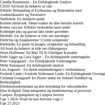
Camilla Rasmussen – En Dybdegående Analyse
CD20: Alt hvad du behøver at vide
Effektiv Behandling af Erythrasma og Betændelse med
Antibiotikasalve og Næsesalve
Stafilokok: En detaljeret guide
Korrekt håndvask: Sådan vasker du dine hænder korrekt
Kolera vaccine: Effektiv beskyttelse mod smitte
Koldrøget laks og gravad laks under graviditet
Morbilli: Alt, du behøver at vide om mæslinger
Ehrlichia og Anaplasmose: Uveitis symptomer
Klebsiella: En guide til årsager, symptomer og behandling
Alt hvad du behøver at vide om chikungunya
Steen Hoffmann: En Ikke Til At Efterligne Kunstner
Sofie Agger og Lissa Agger – En dybdegående undersøgelse
Peter Vangsgaard – En Dybdegående Undersøgelse
Mette Kjærgaard: En dybdegående analyse
Lise Aagaard – En dansk smykkedesigner i verdensklasse
Frederik Linde | Frederik Nellemann Linde: En Dybdegående Oversigt
Christian Graugaard: En Pioner inden for Seksuel Sundhed og
Retfærdighed
Direktionssekretariatet og dets betydning for virksomheden
Dias til digital: Data integration og modernisering af processer
Campus: Bygningskort og Campus Service
Uge 1 2024: Hvad du kan forvente i uge 1
Uge 25 2023