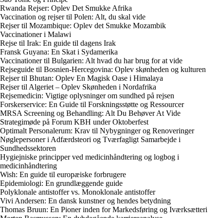
Rwanda Rejser: Oplev Det Smukke Afrika
Vaccination og rejser til Polen: Alt, du skal vide
Rejser til Mozambique: Oplev det Smukke Mozambik
Vaccinationer i Malawi
Rejse til Irak: En guide til dagens Irak
Fransk Guyana: En Skat i Sydamerika
Vaccinationer til Bulgarien: Alt hvad du har brug for at vide
Rejseguide til Bosnien-Hercegovina: Oplev skønheden og kulturen
Rejser til Bhutan: Oplev En Magisk Oase i Himalaya
Rejser til Algeriet – Oplev Skønheden i Nordafrika
Rejsemedicin: Vigtige oplysninger om sundhed på rejsen
Forskerservice: En Guide til Forskningsstøtte og Ressourcer
MRSA Screening og Behandling: Alt Du Behøver At Vide
Strategimøde på Forum KBH under Oktoberfest
Optimalt Personalerum: Krav til Nybygninger og Renoveringer
Nøglepersoner i Adfærdsteori og Tværfagligt Samarbejde i
Sundhedssektoren
Hygiejniske principper ved medicinhåndtering og logbog i
medicinhåndtering
Wish: En guide til europæiske forbrugere
Epidemiologi: En grundlæggende guide
Polyklonale antistoffer vs. Monoklonale antistoffer
Vivi Andersen: En dansk kunstner og hendes betydning
Thomas Bruun: En Pioner inden for Markedsføring og Iværksætteri