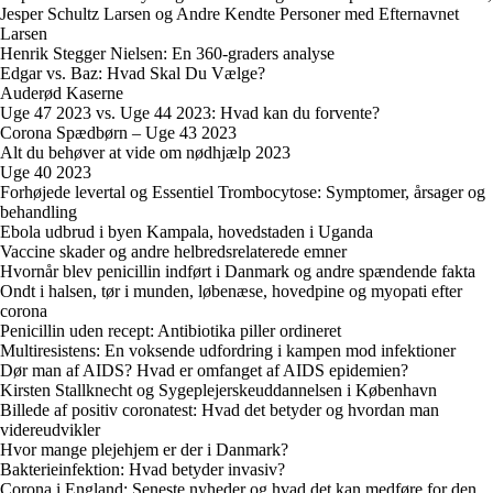
Jesper Schultz Larsen og Andre Kendte Personer med Efternavnet
Larsen
Henrik Stegger Nielsen: En 360-graders analyse
Edgar vs. Baz: Hvad Skal Du Vælge?
Auderød Kaserne
Uge 47 2023 vs. Uge 44 2023: Hvad kan du forvente?
Corona Spædbørn – Uge 43 2023
Alt du behøver at vide om nødhjælp 2023
Uge 40 2023
Forhøjede levertal og Essentiel Trombocytose: Symptomer, årsager og
behandling
Ebola udbrud i byen Kampala, hovedstaden i Uganda
Vaccine skader og andre helbredsrelaterede emner
Hvornår blev penicillin indført i Danmark og andre spændende fakta
Ondt i halsen, tør i munden, løbenæse, hovedpine og myopati efter
corona
Penicillin uden recept: Antibiotika piller ordineret
Multiresistens: En voksende udfordring i kampen mod infektioner
Dør man af AIDS? Hvad er omfanget af AIDS epidemien?
Kirsten Stallknecht og Sygeplejerskeuddannelsen i København
Billede af positiv coronatest: Hvad det betyder og hvordan man
videreudvikler
Hvor mange plejehjem er der i Danmark?
Bakterieinfektion: Hvad betyder invasiv?
Corona i England: Seneste nyheder og hvad det kan medføre for den