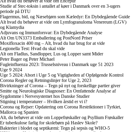
Alt hvad du behøver at vide om Encépur
Studie af Stec-toksin i antallet af køer i Danmark over en 3-ugers
periode på DTU
Flagermus, bid, og Næsebjørn som Kæledyr: En Dybdegående Guide
Alt hvad du behøver at vide om Lymfogranuloma Venereum (LGV)
og Klamydia
Adjuvans og Immunforsvar: En Dybdegående Analyse
Alt Om UN3373 Emballering og PostNord Priser
Moxifloxacin 400 mg – Alt, hvad du har brug for at vide
Legionella Test: Hvad du skal vide
Alt om Fladlus, Sandlopper, Lus og Lopper samt Mider
Peter Bager og Peter Michael
Fugleinfluenza 2023: Trusselsniveau i Danmark uge 51 2023
Uge 9 2024
Uge 5 2024: Abort i Uge 5 og Vigtigheden af Opfølgende Kontrol
Corona Regler og Retningslinjer for Uge 2, 2023
Bivirkninger af Corona – Tegn på nyt og forskellige partier giver
Smitte og Neurologiske Diagnoser: En Omfattende Analyse af
Sygdomme i Nervesystemet hos Danske Studier
Stigning i temperaturer – Hvilken årstid er vi i?
Corona og Rejser: Opdatering om Corona Restriktioner i Tyrkiet,
Mallorca og Spanien
Alt, du behøver at vide om Loppefrøskaller og Psyllium Frøskaller
Er tuberkulose farlig for skolebørn på Haslev Skole?
Bakterier i blodet og septikæmi: Tegn på sepsis og WHO-5