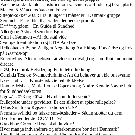
Vaccine sukkerknald – historien om vaccinens opfinder og bryst plaster
Mellem 5 Måneders Vaccine Feber
Streptokokker 2023: Fra 36 uger til måneder i Danmark gruppe
Sentinel – En guide til at vælge det bedste produkt
K****sygdom – En Guide til Sundhed
Allergi og Astmaeksem hos Børn
Orm i afføringen – Alt du skal vide
Svampe Identifikation og DNA Analyse
Helicobacter Pylori Antigen Negativ og Ag Bidrag: Forståelse og Pris
på Gastroskopi
Enterovirus: Alt du behøver at vide om myalgi og hand foot and mouth
disease
IGM, Reciprok Betyder, og Fertilitetsudredning
Candida Test og Svampedyrkning: Alt du behøver at vide om svamp
Karen Juhl: En Kunsterisk Genial Skikkelse
Ronnie Jelsbak, Marie Louise Espersen og Andre Kendte Navne inden
for Sundhedssektoren
Uge 41 2023 og 2024 – Hvad kan du forvente?
Rullepølse under graviditet: Er det sikkert at spise rullepølse?
Tyfus Smitte og Rejserestriktioner i USA
Nemsms svindel og falske sms-beskeder – Sådan spotter du dem
Hvorfor hedder det COVID-19?
Gravid og Corona: Hvad skal du vide?
Hvor mange indvandrere og efterkommere bor der i Danmark?
Tamiflu Håndkøb & Antivirale Midler: En Komplet Guide