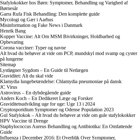
Stafylokokker hos Børn: Symptomer, Behandling og Varighed af
Børnesår
Garra Rufa Fisk Behandling: Den komplette guide
Mycologi og Gær i Aarhus
Misinformation og Fake News i Danmark
Henrik Bang
Kopper Vaccine: Alt Om MSM Bivirkninger, Holdbarhed og
Opbevaring
Corona vacciner: Typer og navne
Alt hvad du behøver at vide om PCP, mundskyl mod svamp og cyster
på lungerne
Sitemap
Lystløgner Sygdom – En Guide til Netlægen
Graviditet: Alt du skal vide
Klamydia lungebetændelse: Chlamydia pneumoniae på dansk
JC Virus
Astrovirus – En dybdegående guide
Anders Koch – En Dedikeret Læge og Forsker
Graviditetsudvikling uge for uge: Uge 13 i 2024
Cryptosporidium Symptomer og Odense Population 2023
Gul Stafylokok – Alt hvad du behøver at vide om gule stafylokokker
HPV Vaccine til Drenge
Staphylococcus Aureus Behandling og Antibiotika: En Omfattende
Guide
Influenza i December 2016: Et Overblik Over Symptomer,