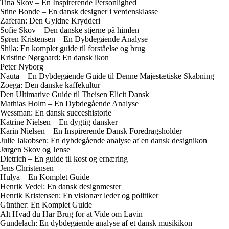
Tina Skov – En Inspirerende Personlighed
Stine Bonde – En dansk designer i verdensklasse
Zaferan: Den Gyldne Krydderi
Sofie Skov – Den danske stjerne på himlen
Søren Kristensen – En Dybdegående Analyse
Shila: En komplet guide til forståelse og brug
Kristine Nørgaard: En dansk ikon
Peter Nyborg
Nauta – En Dybdegående Guide til Denne Majestætiske Skabning
Zoega: Den danske kaffekultur
Den Ultimative Guide til Theisen Elicit Dansk
Mathias Holm – En Dybdegående Analyse
Wessman: En dansk succeshistorie
Katrine Nielsen – En dygtig dansker
Karin Nielsen – En Inspirerende Dansk Foredragsholder
Julie Jakobsen: En dybdegående analyse af en dansk designikon
Jørgen Skov og Jense
Dietrich – En guide til kost og ernæring
Jens Christensen
Hulya – En Komplet Guide
Henrik Vedel: En dansk designmester
Henrik Kristensen: En visionær leder og politiker
Günther: En Komplet Guide
Alt Hvad du Har Brug for at Vide om Lavin
Gundelach: En dybdegående analyse af et dansk musikikon