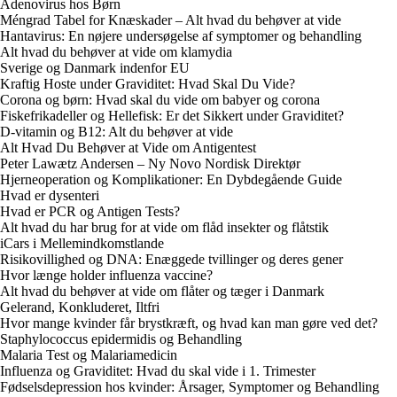
Adenovirus hos Børn
Méngrad Tabel for Knæskader – Alt hvad du behøver at vide
Hantavirus: En nøjere undersøgelse af symptomer og behandling
Alt hvad du behøver at vide om klamydia
Sverige og Danmark indenfor EU
Kraftig Hoste under Graviditet: Hvad Skal Du Vide?
Corona og børn: Hvad skal du vide om babyer og corona
Fiskefrikadeller og Hellefisk: Er det Sikkert under Graviditet?
D-vitamin og B12: Alt du behøver at vide
Alt Hvad Du Behøver at Vide om Antigentest
Peter Lawætz Andersen – Ny Novo Nordisk Direktør
Hjerneoperation og Komplikationer: En Dybdegående Guide
Hvad er dysenteri
Hvad er PCR og Antigen Tests?
Alt hvad du har brug for at vide om flåd insekter og flåtstik
iCars i Mellemindkomstlande
Risikovillighed og DNA: Enæggede tvillinger og deres gener
Hvor længe holder influenza vaccine?
Alt hvad du behøver at vide om flåter og tæger i Danmark
Gelerand, Konkluderet, Iltfri
Hvor mange kvinder får brystkræft, og hvad kan man gøre ved det?
Staphylococcus epidermidis og Behandling
Malaria Test og Malariamedicin
Influenza og Graviditet: Hvad du skal vide i 1. Trimester
Fødselsdepression hos kvinder: Årsager, Symptomer og Behandling