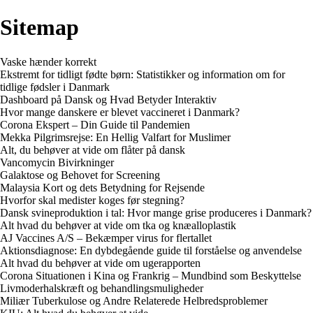
Sitemap
Vaske hænder korrekt
Ekstremt for tidligt fødte børn: Statistikker og information om for
tidlige fødsler i Danmark
Dashboard på Dansk og Hvad Betyder Interaktiv
Hvor mange danskere er blevet vaccineret i Danmark?
Corona Ekspert – Din Guide til Pandemien
Mekka Pilgrimsrejse: En Hellig Valfart for Muslimer
Alt, du behøver at vide om flåter på dansk
Vancomycin Bivirkninger
Galaktose og Behovet for Screening
Malaysia Kort og dets Betydning for Rejsende
Hvorfor skal medister koges før stegning?
Dansk svineproduktion i tal: Hvor mange grise produceres i Danmark?
Alt hvad du behøver at vide om tka og knæalloplastik
AJ Vaccines A/S – Bekæmper virus for flertallet
Aktionsdiagnose: En dybdegående guide til forståelse og anvendelse
Alt hvad du behøver at vide om ugerapporten
Corona Situationen i Kina og Frankrig – Mundbind som Beskyttelse
Livmoderhalskræft og behandlingsmuligheder
Miliær Tuberkulose og Andre Relaterede Helbredsproblemer