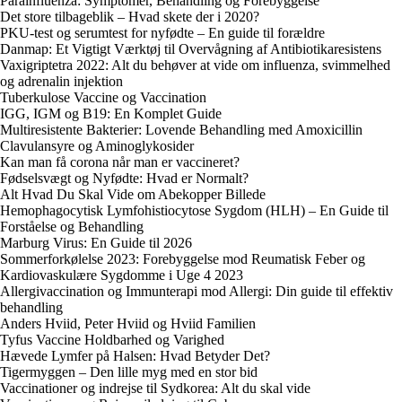
Parainfluenza: Symptomer, Behandling og Forebyggelse
Det store tilbageblik – Hvad skete der i 2020?
PKU-test og serumtest for nyfødte – En guide til forældre
Danmap: Et Vigtigt Værktøj til Overvågning af Antibiotikaresistens
Vaxigriptetra 2022: Alt du behøver at vide om influenza, svimmelhed
og adrenalin injektion
Tuberkulose Vaccine og Vaccination
IGG, IGM og B19: En Komplet Guide
Multiresistente Bakterier: Lovende Behandling med Amoxicillin
Clavulansyre og Aminoglykosider
Kan man få corona når man er vaccineret?
Fødselsvægt og Nyfødte: Hvad er Normalt?
Alt Hvad Du Skal Vide om Abekopper Billede
Hemophagocytisk Lymfohistiocytose Sygdom (HLH) – En Guide til
Forståelse og Behandling
Marburg Virus: En Guide til 2026
Sommerforkølelse 2023: Forebyggelse mod Reumatisk Feber og
Kardiovaskulære Sygdomme i Uge 4 2023
Allergivaccination og Immunterapi mod Allergi: Din guide til effektiv
behandling
Anders Hviid, Peter Hviid og Hviid Familien
Tyfus Vaccine Holdbarhed og Varighed
Hævede Lymfer på Halsen: Hvad Betyder Det?
Tigermyggen – Den lille myg med en stor bid
Vaccinationer og indrejse til Sydkorea: Alt du skal vide