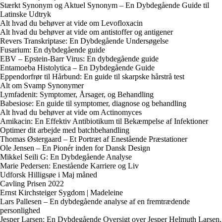
Stærkt Synonym og Aktuel Synonym – En Dybdegående Guide til
Latinske Udtryk
Alt hvad du behøver at vide om Levofloxacin
Alt hvad du behøver at vide om antistoffer og antigener
Revers Transkriptase: En Dybdegående Undersøgelse
Fusarium: En dybdegående guide
EBV – Epstein-Barr Virus: En dybdegående guide
Entamoeba Histolytica – En Dybdegående Guide
Eppendorfrør til Hårbund: En guide til skarpske hårstrå test
Alt om Svamp Synonymer
Lymfadenit: Symptomer, Årsager, og Behandling
Babesiose: En guide til symptomer, diagnose og behandling
Alt hvad du behøver at vide om Actinomyces
Amikacin: En Effektiv Antibiotikum til Bekæmpelse af Infektioner
Optimer dit arbejde med batchbehandling
Thomas Østergaard – Et Portræt af Enestående Præstationer
Ole Jensen – En Pionér inden for Dansk Design
Mikkel Seili G: En Dybdegående Analyse
Marie Pedersen: Enestående Karriere og Liv
Udforsk Hilligsøe i Maj måned
Cavling Prisen 2022
Ernst Kirchsteiger Sygdom | Madeleine
Lars Pallesen – En dybdegående analyse af en fremtrædende
personlighed
Jesper Larsen: En Dybdegående Oversigt over Jesper Helmuth Larsen,