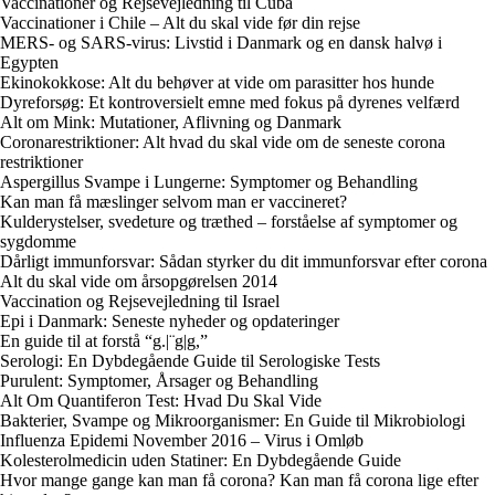
Vaccinationer og Rejsevejledning til Cuba
Vaccinationer i Chile – Alt du skal vide før din rejse
MERS- og SARS-virus: Livstid i Danmark og en dansk halvø i
Egypten
Ekinokokkose: Alt du behøver at vide om parasitter hos hunde
Dyreforsøg: Et kontroversielt emne med fokus på dyrenes velfærd
Alt om Mink: Mutationer, Aflivning og Danmark
Coronarestriktioner: Alt hvad du skal vide om de seneste corona
restriktioner
Aspergillus Svampe i Lungerne: Symptomer og Behandling
Kan man få mæslinger selvom man er vaccineret?
Kulderystelser, svedeture og træthed – forståelse af symptomer og
sygdomme
Dårligt immunforsvar: Sådan styrker du dit immunforsvar efter corona
Alt du skal vide om årsopgørelsen 2014
Vaccination og Rejsevejledning til Israel
Epi i Danmark: Seneste nyheder og opdateringer
En guide til at forstå “g.|¨g|g,”
Serologi: En Dybdegående Guide til Serologiske Tests
Purulent: Symptomer, Årsager og Behandling
Alt Om Quantiferon Test: Hvad Du Skal Vide
Bakterier, Svampe og Mikroorganismer: En Guide til Mikrobiologi
Influenza Epidemi November 2016 – Virus i Omløb
Kolesterolmedicin uden Statiner: En Dybdegående Guide
Hvor mange gange kan man få corona? Kan man få corona lige efter