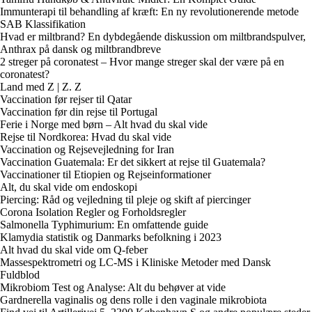
Immunterapi til behandling af kræft: En ny revolutionerende metode
SAB Klassifikation
Hvad er miltbrand? En dybdegående diskussion om miltbrandspulver,
Anthrax på dansk og miltbrandbreve
2 streger på coronatest – Hvor mange streger skal der være på en
coronatest?
Land med Z | Z. Z
Vaccination før rejser til Qatar
Vaccination før din rejse til Portugal
Ferie i Norge med børn – Alt hvad du skal vide
Rejse til Nordkorea: Hvad du skal vide
Vaccination og Rejsevejledning for Iran
Vaccination Guatemala: Er det sikkert at rejse til Guatemala?
Vaccinationer til Etiopien og Rejseinformationer
Alt, du skal vide om endoskopi
Piercing: Råd og vejledning til pleje og skift af piercinger
Corona Isolation Regler og Forholdsregler
Salmonella Typhimurium: En omfattende guide
Klamydia statistik og Danmarks befolkning i 2023
Alt hvad du skal vide om Q-feber
Massespektrometri og LC-MS i Kliniske Metoder med Dansk
Fuldblod
Mikrobiom Test og Analyse: Alt du behøver at vide
Gardnerella vaginalis og dens rolle i den vaginale mikrobiota