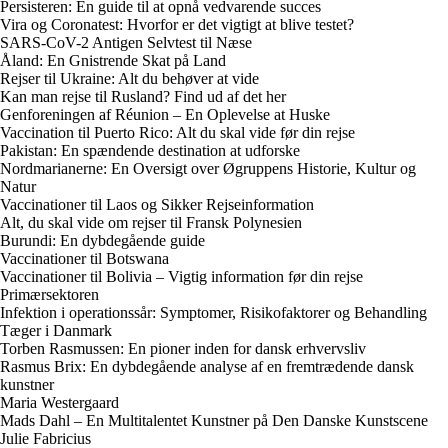
Persisteren: En guide til at opnå vedvarende succes
Vira og Coronatest: Hvorfor er det vigtigt at blive testet?
SARS-CoV-2 Antigen Selvtest til Næse
Åland: En Gnistrende Skat på Land
Rejser til Ukraine: Alt du behøver at vide
Kan man rejse til Rusland? Find ud af det her
Genforeningen af Réunion – En Oplevelse at Huske
Vaccination til Puerto Rico: Alt du skal vide før din rejse
Pakistan: En spændende destination at udforske
Nordmarianerne: En Oversigt over Øgruppens Historie, Kultur og
Natur
Vaccinationer til Laos og Sikker Rejseinformation
Alt, du skal vide om rejser til Fransk Polynesien
Burundi: En dybdegående guide
Vaccinationer til Botswana
Vaccinationer til Bolivia – Vigtig information før din rejse
Primærsektoren
Infektion i operationssår: Symptomer, Risikofaktorer og Behandling
Tæger i Danmark
Torben Rasmussen: En pioner inden for dansk erhvervsliv
Rasmus Brix: En dybdegående analyse af en fremtrædende dansk
kunstner
Maria Westergaard
Mads Dahl – En Multitalentet Kunstner på Den Danske Kunstscene
Julie Fabricius