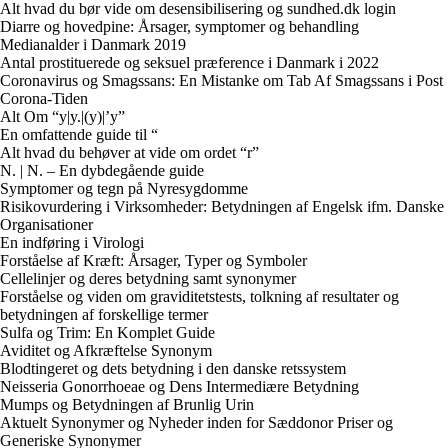
Alt hvad du bør vide om desensibilisering og sundhed.dk login
Diarre og hovedpine: Årsager, symptomer og behandling
Medianalder i Danmark 2019
Antal prostituerede og seksuel præference i Danmark i 2022
Coronavirus og Smagssans: En Mistanke om Tab Af Smagssans i Post
Corona-Tiden
Alt Om “y|y.|(y)|’y”
En omfattende guide til “
Alt hvad du behøver at vide om ordet “r”
N. | N. – En dybdegående guide
Symptomer og tegn på Nyresygdomme
Risikovurdering i Virksomheder: Betydningen af Engelsk ifm. Danske
Organisationer
En indføring i Virologi
Forståelse af Kræft: Årsager, Typer og Symboler
Cellelinjer og deres betydning samt synonymer
Forståelse og viden om graviditetstests, tolkning af resultater og
betydningen af forskellige termer
Sulfa og Trim: En Komplet Guide
Aviditet og Afkræftelse Synonym
Blodtingeret og dets betydning i den danske retssystem
Neisseria Gonorrhoeae og Dens Intermediære Betydning
Mumps og Betydningen af Brunlig Urin
Aktuelt Synonymer og Nyheder inden for Sæddonor Priser og
Generiske Synonymer