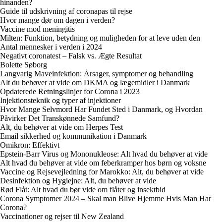
hinanden?
Guide til udskrivning af coronapas til rejse
Hvor mange dør om dagen i verden?
Vaccine mod meningitis
Milten: Funktion, betydning og muligheden for at leve uden den
Antal mennesker i verden i 2024
Negativt coronatest – Falsk vs. Ægte Resultat
Bolette Søborg
Langvarig Maveinfektion: Årsager, symptomer og behandling
Alt du behøver at vide om DKMA og lægemidler i Danmark
Opdaterede Retningslinjer for Corona i 2023
Injektionsteknik og typer af injektioner
Hvor Mange Selvmord Har Fundet Sted i Danmark, og Hvordan
Påvirker Det Transkønnede Samfund?
Alt, du behøver at vide om Herpes Test
Email sikkerhed og kommunikation i Danmark
Omikron: Effektivt
Epstein-Barr Virus og Mononukleose: Alt hvad du behøver at vide
Alt hvad du behøver at vide om feberkramper hos børn og voksne
Vaccine og Rejsevejledning for Marokko: Alt, du behøver at vide
Desinfektion og Hygiejne: Alt, du behøver at vide
Rød Flåt: Alt hvad du bør vide om flåter og insektbid
Corona Symptomer 2024 – Skal man Blive Hjemme Hvis Man Har
Corona?
Vaccinationer og rejser til New Zealand