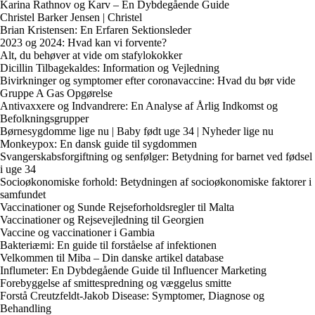
Karina Rathnov og Karv – En Dybdegående Guide
Christel Barker Jensen | Christel
Brian Kristensen: En Erfaren Sektionsleder
2023 og 2024: Hvad kan vi forvente?
Alt, du behøver at vide om stafylokokker
Dicillin Tilbagekaldes: Information og Vejledning
Bivirkninger og symptomer efter coronavaccine: Hvad du bør vide
Gruppe A Gas Opgørelse
Antivaxxere og Indvandrere: En Analyse af Årlig Indkomst og
Befolkningsgrupper
Børnesygdomme lige nu | Baby født uge 34 | Nyheder lige nu
Monkeypox: En dansk guide til sygdommen
Svangerskabsforgiftning og senfølger: Betydning for barnet ved fødsel
i uge 34
Socioøkonomiske forhold: Betydningen af socioøkonomiske faktorer i
samfundet
Vaccinationer og Sunde Rejseforholdsregler til Malta
Vaccinationer og Rejsevejledning til Georgien
Vaccine og vaccinationer i Gambia
Bakteriæmi: En guide til forståelse af infektionen
Velkommen til Miba – Din danske artikel database
Influmeter: En Dybdegående Guide til Influencer Marketing
Forebyggelse af smittespredning og væggelus smitte
Forstå Creutzfeldt-Jakob Disease: Symptomer, Diagnose og
Behandling