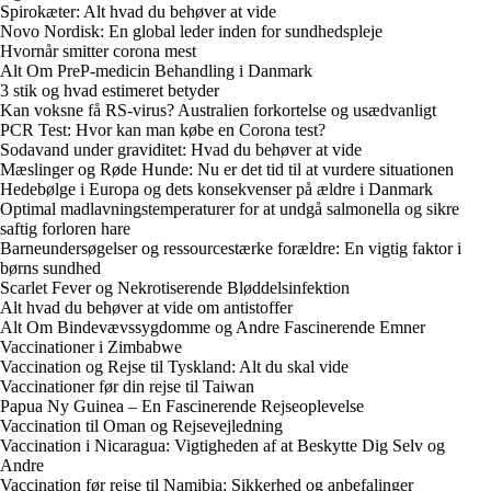
Spirokæter: Alt hvad du behøver at vide
Novo Nordisk: En global leder inden for sundhedspleje
Hvornår smitter corona mest
Alt Om PreP-medicin Behandling i Danmark
3 stik og hvad estimeret betyder
Kan voksne få RS-virus? Australien forkortelse og usædvanligt
PCR Test: Hvor kan man købe en Corona test?
Sodavand under graviditet: Hvad du behøver at vide
Mæslinger og Røde Hunde: Nu er det tid til at vurdere situationen
Hedebølge i Europa og dets konsekvenser på ældre i Danmark
Optimal madlavningstemperaturer for at undgå salmonella og sikre
saftig forloren hare
Barneundersøgelser og ressourcestærke forældre: En vigtig faktor i
børns sundhed
Scarlet Fever og Nekrotiserende Bløddelsinfektion
Alt hvad du behøver at vide om antistoffer
Alt Om Bindevævssygdomme og Andre Fascinerende Emner
Vaccinationer i Zimbabwe
Vaccination og Rejse til Tyskland: Alt du skal vide
Vaccinationer før din rejse til Taiwan
Papua Ny Guinea – En Fascinerende Rejseoplevelse
Vaccination til Oman og Rejsevejledning
Vaccination i Nicaragua: Vigtigheden af at Beskytte Dig Selv og
Andre
Vaccination før rejse til Namibia: Sikkerhed og anbefalinger