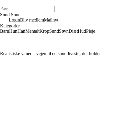
Sund Sund
Login
Bliv medlem
Mailnyt
Kategorier
Barn
Hun
Han
Mentalt
Krop
Sund
Søvn
Diæt
Hud
Pleje
Realistiske vaner – vejen til en sund livsstil, der holder