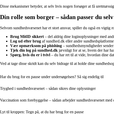
Disse mekanismer betyder, at selv hvis nogen forsøger at få uretmæssig
Din rolle som borger – sådan passer du selv
Selvom sundhedsvæsenet har et stort ansvar, spiller du også en vigtig rol
Brug MitID sikkert
– del aldrig dine loginoplysninger med and
Log ud efter brug
af sundhed.dk eller andre sundhedsplatforme,
Vær opmærksom på phishing
– sundhedsmyndigheder sender a
Tjek din log på sundhed.dk
jævnligt for at se, hvem der har ha
Spørg, hvis du er i tvivl
– du har ret til at vide, hvordan dine da
Ved at tage disse skridt kan du selv bidrage til at holde dine sundhedso
Har du brug for en pause under undersøgelsen? Så sig endelig til
Tryghed i sundhedsvæsenet – sådan sikres dine oplysninger
Vaccination som forebyggelse – sådan arbejder sundhedsvæsenet med 
Lyt til kroppen: Tegn på, at du har brug for en pause