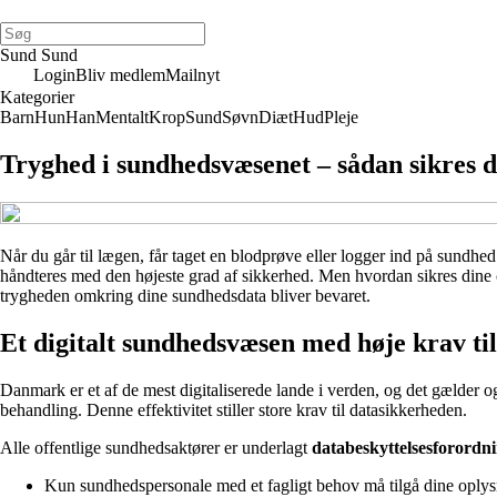
Sund Sund
Login
Bliv medlem
Mailnyt
Kategorier
Barn
Hun
Han
Mentalt
Krop
Sund
Søvn
Diæt
Hud
Pleje
Tryghed i sundhedsvæsenet – sådan sikres d
Når du går til lægen, får taget en blodprøve eller logger ind på sundhed
håndteres med den højeste grad af sikkerhed. Men hvordan sikres dine 
trygheden omkring dine sundhedsdata bliver bevaret.
Et digitalt sundhedsvæsen med høje krav ti
Danmark er et af de mest digitaliserede lande i verden, og det gælder o
behandling. Denne effektivitet stiller store krav til datasikkerheden.
Alle offentlige sundhedsaktører er underlagt
databeskyttelsesforord
Kun sundhedspersonale med et fagligt behov må tilgå dine oplys