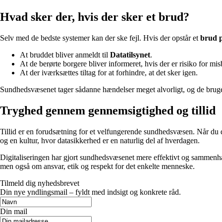
Hvad sker der, hvis der sker et brud?
Selv med de bedste systemer kan der ske fejl. Hvis der opstår et
brud 
At bruddet bliver anmeldt til
Datatilsynet
.
At de berørte borgere bliver informeret, hvis der er risiko for mis
At der iværksættes tiltag for at forhindre, at det sker igen.
Sundhedsvæsenet tager sådanne hændelser meget alvorligt, og de bruges
Tryghed gennem gennemsigtighed og tillid
Tillid er en forudsætning for et velfungerende sundhedsvæsen. Når du de
og en kultur, hvor datasikkerhed er en naturlig del af hverdagen.
Digitaliseringen har gjort sundhedsvæsenet mere effektivt og sammenh
men også om ansvar, etik og respekt for det enkelte menneske.
Tilmeld dig nyhedsbrevet
Din nye yndlingsmail – fyldt med indsigt og konkrete råd.
Din mail