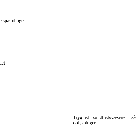
re spændinger
det
Tryghed i sundhedsvæsenet – såd
oplysninger