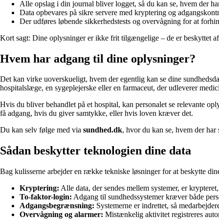
Alle opslag i din journal bliver logget, så du kan se, hvem der ha
Data opbevares på sikre servere med kryptering og adgangskontr
Der udføres løbende sikkerhedstests og overvågning for at forhi
Kort sagt: Dine oplysninger er ikke frit tilgængelige – de er beskyttet 
Hvem har adgang til dine oplysninger?
Det kan virke uoverskueligt, hvem der egentlig kan se dine sundhedsda
hospitalslæge, en sygeplejerske eller en farmaceut, der udleverer medic
Hvis du bliver behandlet på et hospital, kan personalet se relevante 
få adgang, hvis du giver samtykke, eller hvis loven kræver det.
Du kan selv følge med via
sundhed.dk
, hvor du kan se, hvem der har 
Sådan beskytter teknologien dine data
Bag kulisserne arbejder en række tekniske løsninger for at beskytte dine
Kryptering:
Alle data, der sendes mellem systemer, er krypter
To-faktor-login:
Adgang til sundhedssystemer kræver både perso
Adgangsbegrænsning:
Systemerne er indrettet, så medarbejdere
Overvågning og alarmer:
Mistænkelig aktivitet registreres auto