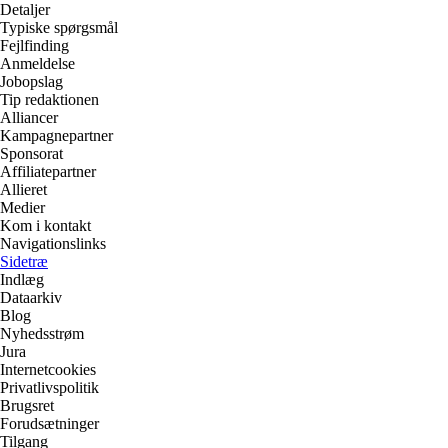
Detaljer
Typiske spørgsmål
Fejlfinding
Anmeldelse
Jobopslag
Tip redaktionen
Alliancer
Kampagnepartner
Sponsorat
Affiliatepartner
Allieret
Medier
Kom i kontakt
Navigationslinks
Sidetræ
Indlæg
Dataarkiv
Blog
Nyhedsstrøm
Jura
Internetcookies
Privatlivspolitik
Brugsret
Forudsætninger
Tilgang