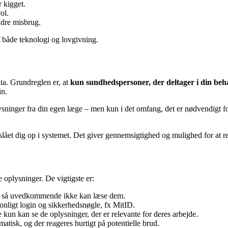
r kigget.
ol.
ndre misbrug.
af både teknologi og lovgivning.
ta. Grundreglen er, at
kun sundhedspersoner, der deltager i din beh
in.
oplysninger fra din egen læge – men kun i det omfang, det er nødvendi
slået dig op i systemet. Det giver gennemsigtighed og mulighed for at r
 oplysninger. De vigtigste er:
et, så uvedkommende ikke kan læse dem.
nligt login og sikkerhedsnøgle, fx MitID.
 kun kan se de oplysninger, der er relevante for deres arbejde.
matisk, og der reageres hurtigt på potentielle brud.