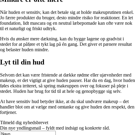
Når huden er sensitiv, kan det betale sig at holde makeuprutinen enkel.
Jo færre produkter du bruger, desto mindre risiko for reaktioner. En let
foundation, lidt mascara og en neutral læbepomade kan ofte være nok
til et naturligt og friskt udtryk.
Hvis du ønsker mere dækning, kan du bygge lagene op gradvist i
stedet for at påføre et tykt lag på én gang. Det giver et pænere resultat
og belaster huden mindre.
Lyt til din hud
Selvom det kan være fristende at dække rødme eller ujævnheder med
makeup, er det vigtigt at give huden pauser. Har du en dag, hvor huden
føles ekstra irriteret, så spring makeuppen over og fokuser på pleje i
stedet. Huden har brug for tid til at hele og genopbygge sig selv.
At have sensitiv hud betyder ikke, at du skal undvære makeup – det
handler blot om at vælge med omtanke og give huden den respekt, den
fortjener.
Tilmeld dig nyhedsbrevet
Din nye yndlingsmail – fyldt med indsigt og konkrete råd.