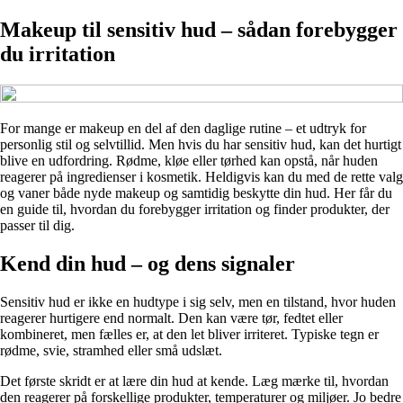
Makeup til sensitiv hud – sådan forebygger
du irritation
For mange er makeup en del af den daglige rutine – et udtryk for
personlig stil og selvtillid. Men hvis du har sensitiv hud, kan det hurtigt
blive en udfordring. Rødme, kløe eller tørhed kan opstå, når huden
reagerer på ingredienser i kosmetik. Heldigvis kan du med de rette valg
og vaner både nyde makeup og samtidig beskytte din hud. Her får du
en guide til, hvordan du forebygger irritation og finder produkter, der
passer til dig.
Kend din hud – og dens signaler
Sensitiv hud er ikke en hudtype i sig selv, men en tilstand, hvor huden
reagerer hurtigere end normalt. Den kan være tør, fedtet eller
kombineret, men fælles er, at den let bliver irriteret. Typiske tegn er
rødme, svie, stramhed eller små udslæt.
Det første skridt er at lære din hud at kende. Læg mærke til, hvordan
den reagerer på forskellige produkter, temperaturer og miljøer. Jo bedre