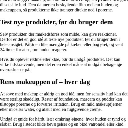
til sensitiv hud. Den danner en beskyttende film mellem huden og
makeuppen, så produkterne ikke trænger direkte ned i porerne.
Test nye produkter, før du bruger dem
Selv produkter, der markedsføres som milde, kan give reaktioner.
Derfor er det en god idé at teste nye produkter, før du bruger dem i
hele ansigtet. Påfør en lille mængde på kæben eller bag øret, og vent
24 timer for at se, om huden reagerer.
Hvis du oplever rødme eller kløe, bør du undgå produktet. Det kan
virke tidskrævende, men det er en enkel måde at undgå ubehagelige
overraskelser på.
Rens makeuppen af – hver dag
At sove med makeup er aldrig en god idé, men for sensitiv hud kan det
være særligt skadeligt. Rester af foundation, mascara og pudder kan
tilstoppe porerne og forværre irritation. Brug en mild makeupfjerner
eller micellar water, og afslut med en fugtgivende creme.
Undgå at gnide for hårdt, især omkring øjnene, hvor huden er tynd og
sårbar. Brug i stedet blide bevægelser og en blød vatrondel eller klud.