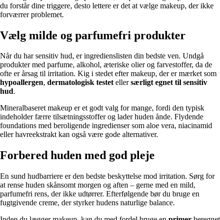
du forstår dine triggere, desto lettere er det at vælge makeup, der ikke
forværrer problemet.
Vælg milde og parfumefri produkter
Når du har sensitiv hud, er ingredienslisten din bedste ven. Undgå
produkter med parfume, alkohol, æteriske olier og farvestoffer, da de
ofte er årsag til irritation. Kig i stedet efter makeup, der er mærket som
hypoallergen
,
dermatologisk testet
eller
særligt egnet til sensitiv
hud
.
Mineralbaseret makeup er et godt valg for mange, fordi den typisk
indeholder færre tilsætningsstoffer og lader huden ånde. Flydende
foundations med beroligende ingredienser som aloe vera, niacinamid
eller havreekstrakt kan også være gode alternativer.
Forbered huden med god pleje
En sund hudbarriere er den bedste beskyttelse mod irritation. Sørg for
at rense huden skånsomt morgen og aften – gerne med en mild,
parfumefri rens, der ikke udtørrer. Efterfølgende bør du bruge en
fugtgivende creme, der styrker hudens naturlige balance.
Inden du lægger makeup, kan du med fordel bruge en
primer
beregnet