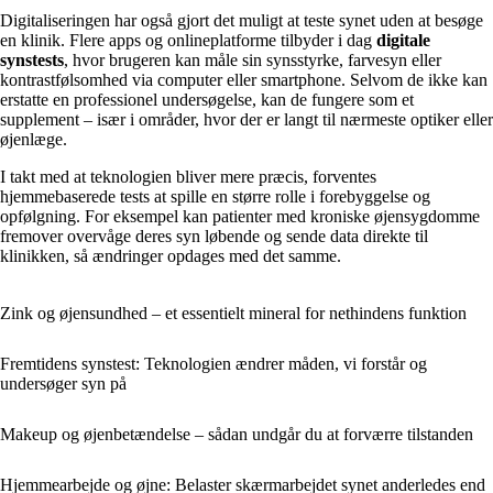
Digitaliseringen har også gjort det muligt at teste synet uden at besøge
en klinik. Flere apps og onlineplatforme tilbyder i dag
digitale
synstests
, hvor brugeren kan måle sin synsstyrke, farvesyn eller
kontrastfølsomhed via computer eller smartphone. Selvom de ikke kan
erstatte en professionel undersøgelse, kan de fungere som et
supplement – især i områder, hvor der er langt til nærmeste optiker eller
øjenlæge.
I takt med at teknologien bliver mere præcis, forventes
hjemmebaserede tests at spille en større rolle i forebyggelse og
opfølgning. For eksempel kan patienter med kroniske øjensygdomme
fremover overvåge deres syn løbende og sende data direkte til
klinikken, så ændringer opdages med det samme.
Zink og øjensundhed – et essentielt mineral for nethindens funktion
Fremtidens synstest: Teknologien ændrer måden, vi forstår og
undersøger syn på
Makeup og øjenbetændelse – sådan undgår du at forværre tilstanden
Hjemmearbejde og øjne: Belaster skærmarbejdet synet anderledes end