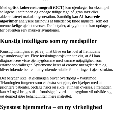
Med
optisk koherenstomografi (OCT)
kan øjenlæger for eksempel
se lagene i nethinden og opdage tidlige tegn på grøn stær eller
aldersrelateret makuladegeneration. Samtidig kan
AI-baserede
algoritmer
analysere tusindvis af billeder og finde mønstre, som det
menneskelige øje let overser. Det betyder, at sygdomme kan opdages,
før patienten selv mærker symptomer.
Kunstig intelligens som ny medspiller
Kunstig intelligens er på vej til at blive en fast del af fremtidens
synsundersøgelser. Flere forskningsprojekter har vist, at AI kan
diagnosticere visse øjensygdomme med samme nøjagtighed som
erfarne speciallæger. Systemerne lærer af enorme mængder data og
bliver løbende bedre til at genkende subtile forandringer i øjets struktur.
Det betyder ikke, at øjenlægen bliver overflødig – tværtimod.
Teknologien fungerer som et ekstra sæt øjne, der hjælper med at
prioritere patienter, opdage risici og sikre, at ingen overses. I fremtiden
kan AI også bruges til at forudsige, hvordan en sygdom vil udvikle sig,
og dermed gøre behandlingen mere målrettet.
Synstest hjemmefra – en ny virkelighed