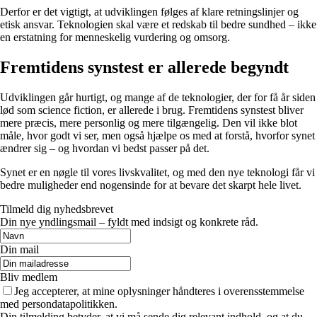
Derfor er det vigtigt, at udviklingen følges af klare retningslinjer og
etisk ansvar. Teknologien skal være et redskab til bedre sundhed – ikke
en erstatning for menneskelig vurdering og omsorg.
Fremtidens synstest er allerede begyndt
Udviklingen går hurtigt, og mange af de teknologier, der for få år siden
lød som science fiction, er allerede i brug. Fremtidens synstest bliver
mere præcis, mere personlig og mere tilgængelig. Den vil ikke blot
måle, hvor godt vi ser, men også hjælpe os med at forstå, hvorfor synet
ændrer sig – og hvordan vi bedst passer på det.
Synet er en nøgle til vores livskvalitet, og med den nye teknologi får vi
bedre muligheder end nogensinde for at bevare det skarpt hele livet.
Tilmeld dig nyhedsbrevet
Din nye yndlingsmail – fyldt med indsigt og konkrete råd.
Din mail
Bliv medlem
Jeg accepterer, at mine oplysninger håndteres i overensstemmelse
med persondatapolitikken.
Din tilmelding betyder, at vi må sende dig relevant indhold, og at du