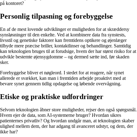
på kontoret?
Personlig tilpasning og forebyggelse
En af de mest lovende udviklinger er muligheden for at skræddersy
synsløsninger til den enkelte. Ved at kombinere data fra synstests,
livsstil og genetiske faktorer kan fremtidens optikere og øjenlæger
tilbyde mere præcise briller, kontaktlinser og behandlinger. Samtidig
kan teknologien bruges til at forudsige, hvem der har størst risiko for at
udvikle bestemte øjensygdomme – og dermed sætte ind, før skaden
sker.
Forebyggelse bliver et nøgleord. I stedet for at reagere, når synet
allerede er svækket, kan man i fremtiden arbejde proaktivt med at
bevare synet gennem tidlig opdagelse og løbende overvågning.
Etiske og praktiske udfordringer
Selvom teknologien åbner store muligheder, rejser den også spørgsmål.
Hvem ejer de data, som AI-systemerne bruger? Hvordan sikres
patienternes privatliv? Og hvordan undgår man, at teknologien skaber
ulighed mellem dem, der har adgang til avanceret udstyr, og dem, der
ikke har?