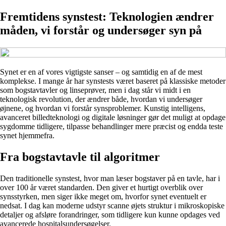
Fremtidens synstest: Teknologien ændrer
måden, vi forstår og undersøger syn på
Synet er en af vores vigtigste sanser – og samtidig en af de mest
komplekse. I mange år har synstests været baseret på klassiske metoder
som bogstavtavler og linseprøver, men i dag står vi midt i en
teknologisk revolution, der ændrer både, hvordan vi undersøger
øjnene, og hvordan vi forstår synsproblemer. Kunstig intelligens,
avanceret billedteknologi og digitale løsninger gør det muligt at opdage
sygdomme tidligere, tilpasse behandlinger mere præcist og endda teste
synet hjemmefra.
Fra bogstavtavle til algoritmer
Den traditionelle synstest, hvor man læser bogstaver på en tavle, har i
over 100 år været standarden. Den giver et hurtigt overblik over
synsstyrken, men siger ikke meget om, hvorfor synet eventuelt er
nedsat. I dag kan moderne udstyr scanne øjets struktur i mikroskopiske
detaljer og afsløre forandringer, som tidligere kun kunne opdages ved
avancerede hospitalsundersøgelser.