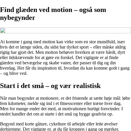
Find glæden ved motion – også som
nybegynder
At komme i gang med motion kan virke som en stor mundfuld, især
hvis det er længe siden, du sidst har dyrket sport – eller måske aldrig
rigtig har gjort det. Men motion behøver hverken at være hårdt, dyrt
eller tidskrævende for at gøre en forskel. Det vigtigste er at finde
glæden ved bevægelse og skabe vaner, der passer til dig og din
hverdag. Her får du inspiration til, hvordan du kan komme godt i gang
– og blive ved.
Start i det små – og vær realistisk
Når man begynder at motionere, er det fristende at sætte høje mål: løbe
fem kilometer, melde sig ind i et fitnesscenter eller træne hver dag.
Men for mange ender det med, at motivationen hurtigt forsvinder. I
stedet handler det om at starte i det små og bygge gradvist op.
Begynd med korte gåture, cykelture til arbejde eller lette øvelser
derhjemme. Det vigtigste er, at du får kroppen i gang og mærker,