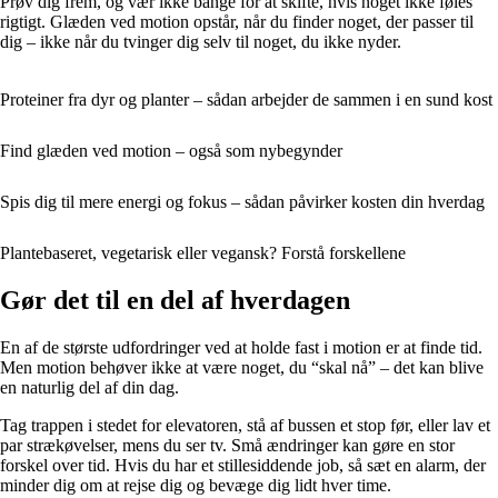
Prøv dig frem, og vær ikke bange for at skifte, hvis noget ikke føles
rigtigt. Glæden ved motion opstår, når du finder noget, der passer til
dig – ikke når du tvinger dig selv til noget, du ikke nyder.
Proteiner fra dyr og planter – sådan arbejder de sammen i en sund kost
Find glæden ved motion – også som nybegynder
Spis dig til mere energi og fokus – sådan påvirker kosten din hverdag
Plantebaseret, vegetarisk eller vegansk? Forstå forskellene
Gør det til en del af hverdagen
En af de største udfordringer ved at holde fast i motion er at finde tid.
Men motion behøver ikke at være noget, du “skal nå” – det kan blive
en naturlig del af din dag.
Tag trappen i stedet for elevatoren, stå af bussen et stop før, eller lav et
par strækøvelser, mens du ser tv. Små ændringer kan gøre en stor
forskel over tid. Hvis du har et stillesiddende job, så sæt en alarm, der
minder dig om at rejse dig og bevæge dig lidt hver time.