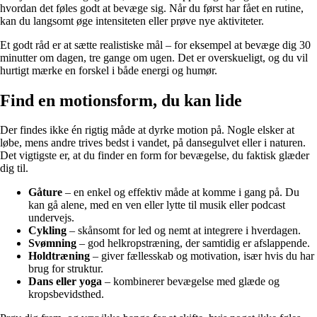
hvordan det føles godt at bevæge sig. Når du først har fået en rutine,
kan du langsomt øge intensiteten eller prøve nye aktiviteter.
Et godt råd er at sætte realistiske mål – for eksempel at bevæge dig 30
minutter om dagen, tre gange om ugen. Det er overskueligt, og du vil
hurtigt mærke en forskel i både energi og humør.
Find en motionsform, du kan lide
Der findes ikke én rigtig måde at dyrke motion på. Nogle elsker at
løbe, mens andre trives bedst i vandet, på dansegulvet eller i naturen.
Det vigtigste er, at du finder en form for bevægelse, du faktisk glæder
dig til.
Gåture
– en enkel og effektiv måde at komme i gang på. Du
kan gå alene, med en ven eller lytte til musik eller podcast
undervejs.
Cykling
– skånsomt for led og nemt at integrere i hverdagen.
Svømning
– god helkropstræning, der samtidig er afslappende.
Holdtræning
– giver fællesskab og motivation, især hvis du har
brug for struktur.
Dans eller yoga
– kombinerer bevægelse med glæde og
kropsbevidsthed.