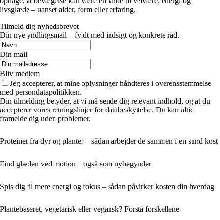
opdage, at bevægelse kan være en kilde til velvære, energi og
livsglæde – uanset alder, form eller erfaring.
Tilmeld dig nyhedsbrevet
Din nye yndlingsmail – fyldt med indsigt og konkrete råd.
Din mail
Bliv medlem
Jeg accepterer, at mine oplysninger håndteres i overensstemmelse
med persondatapolitikken.
Din tilmelding betyder, at vi må sende dig relevant indhold, og at du
accepterer vores retningslinjer for databeskyttelse. Du kan altid
framelde dig uden problemer.
Proteiner fra dyr og planter – sådan arbejder de sammen i en sund kost
Find glæden ved motion – også som nybegynder
Spis dig til mere energi og fokus – sådan påvirker kosten din hverdag
Plantebaseret, vegetarisk eller vegansk? Forstå forskellene