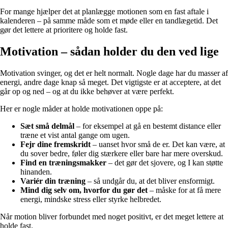
For mange hjælper det at planlægge motionen som en fast aftale i
kalenderen – på samme måde som et møde eller en tandlægetid. Det
gør det lettere at prioritere og holde fast.
Motivation – sådan holder du den ved lige
Motivation svinger, og det er helt normalt. Nogle dage har du masser af
energi, andre dage knap så meget. Det vigtigste er at acceptere, at det
går op og ned – og at du ikke behøver at være perfekt.
Her er nogle måder at holde motivationen oppe på:
Sæt små delmål
– for eksempel at gå en bestemt distance eller
træne et vist antal gange om ugen.
Fejr dine fremskridt
– uanset hvor små de er. Det kan være, at
du sover bedre, føler dig stærkere eller bare har mere overskud.
Find en træningsmakker
– det gør det sjovere, og I kan støtte
hinanden.
Variér din træning
– så undgår du, at det bliver ensformigt.
Mind dig selv om, hvorfor du gør det
– måske for at få mere
energi, mindske stress eller styrke helbredet.
Når motion bliver forbundet med noget positivt, er det meget lettere at
holde fast.