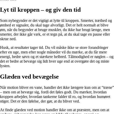
Lyt til kroppen – og giv den tid
Som nybegynder er det vigtigt at lytte til kroppen. Smerter, træthed og
ømhed er signaler, du skal tage alvorligt. Det er helt normalt at blive
øm, når du begynder at bruge muskler, du ikke har brugt længe, men
smerter, der ikke går væk, er et tegn på, at du skal tage en pause eller
skrue ned.
Husk, at resultater tager tid. Du vil måske ikke se store forandringer
efter en uge, men efter nogle måneder vil du mærke, at du får mere
energi, bedre søvn og et stærkere helbred. Tålmodighed er nøglen – og
det er bedre at bevæge sig lidt hver uge end at overgøre det og miste
lysten.
Glæden ved bevægelse
Når motion bliver en vane, handler det ikke længere kun om at “træne”
– men om at bevæge sig, fordi det føles godt. Du mærker, hvordan
kroppen arbejder, hvordan tankerne falder til ro, og hvordan humøret
stiger. Det er den følelse, der gør, at du bliver ved.
At finde glæden ved motion handler ikke om at præstere, men om at