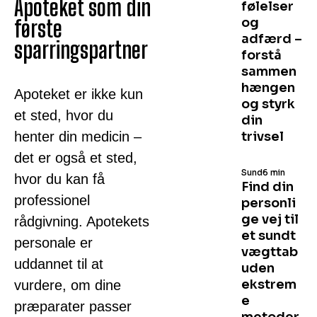
Apoteket som din
følelser
og
første
adfærd –
sparringspartner
forstå
sammen
hængen
Apoteket er ikke kun
og styrk
et sted, hvor du
din
henter din medicin –
trivsel
det er også et sted,
Sund
6 min
hvor du kan få
Find din
professionel
personli
ge vej til
rådgivning. Apotekets
et sundt
personale er
vægttab
uddannet til at
uden
ekstrem
vurdere, om dine
e
præparater passer