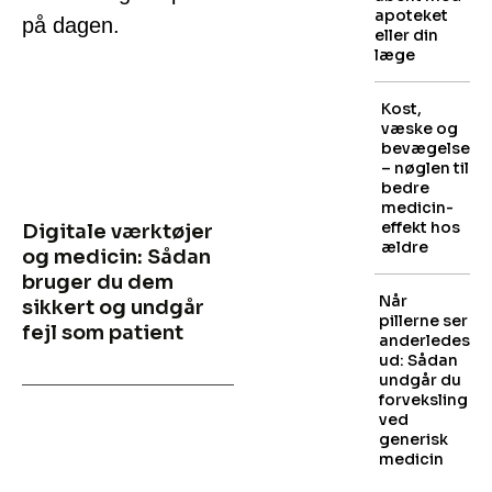
apoteket
på dagen.
eller din
læge
Kost,
væske og
bevægelse
– nøglen til
bedre
medicin­
effekt hos
Digitale værktøjer
ældre
og medicin: Sådan
bruger du dem
Når
sikkert og undgår
pillerne ser
fejl som patient
anderledes
ud: Sådan
undgår du
forveksling
ved
generisk
medicin