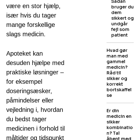
Sådan
være en stor hjælp,
bruger du
dem
især hvis du tager
sikkert og
undgår
mange forskellige
fejl som
slags medicin.
patient
Hvad gør
Apoteket kan
man med
gammel
desuden hjælpe med
medicin?
praktiske løsninger –
Råd til
sikker og
for eksempel
korrekt
bortskaffel
doseringsæsker,
se
påmindelser eller
vejledning i, hvordan
Er din
medicin en
du bedst tager
sikker
kombinatio
medicinen i forhold til
n? Tal
måltider og tidspunkt
åbent med