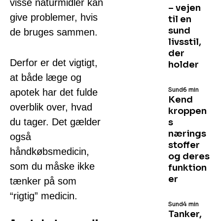
visse naturmidler kan
– vejen
give problemer, hvis
til en
sund
de bruges sammen.
livsstil,
der
Derfor er det vigtigt,
holder
at både læge og
Sund
6 min
apotek har det fulde
Kend
overblik over, hvad
kroppen
du tager. Det gælder
s
nærings
også
stoffer
håndkøbsmedicin,
og deres
som du måske ikke
funktion
er
tænker på som
“rigtig” medicin.
Sund
4 min
Tanker,