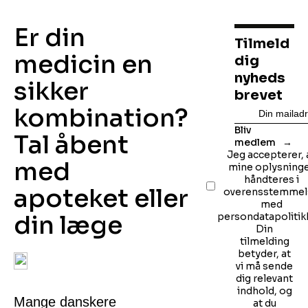
Er din
Tilmeld
medicin en
dig
nyheds
sikker
brevet
kombination?
Bliv
Tal åbent
medlem
Jeg accepterer, 
med
mine oplysning
håndteres i
apoteket eller
overensstemmel
med
din læge
persondatapolitik
Din
tilmelding
betyder, at
vi må sende
dig relevant
indhold, og
Mange danskere
at du