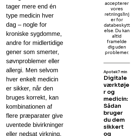
accepterer
tager mere end én
vores
retningslinj
type medicin hver
er for
dag – nogle for
databeskytt
else. Du kan
kroniske sygdomme,
altid
framelde
andre for midlertidige
dig uden
gener som smerter,
problemer.
søvnproblemer eller
allergi. Men selvom
Apotek
7 min
Digitale
hver enkelt medicin
værktøje
er sikker, når den
r og
bruges korrekt, kan
medicin:
Sådan
kombinationen af
bruger
flere præparater give
du dem
uventede bivirkninger
sikkert
eller nedsat virkning.
og