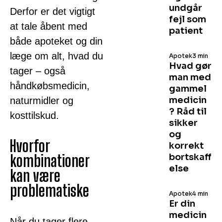
undgår
Derfor er det vigtigt
fejl som
at tale åbent med
patient
både apoteket og din
læge om alt, hvad du
Apotek
3 min
Hvad gør
tager – også
man med
håndkøbsmedicin,
gammel
medicin
naturmidler og
? Råd til
kosttilskud.
sikker
og
Hvorfor
korrekt
kombinationer
bortskaff
else
kan være
problematiske
Apotek
4 min
Er din
medicin
Når du tager flere