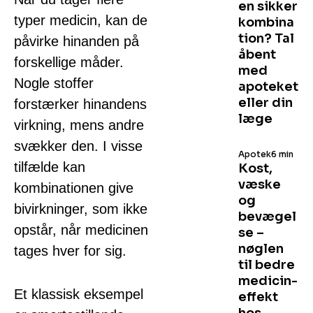
en sikker
typer medicin, kan de
kombina
tion? Tal
påvirke hinanden på
åbent
forskellige måder.
med
Nogle stoffer
apoteket
eller din
forstærker hinandens
læge
virkning, mens andre
svækker den. I visse
Apotek
6 min
tilfælde kan
Kost,
væske
kombinationen give
og
bivirkninger, som ikke
bevægel
opstår, når medicinen
se –
nøglen
tages hver for sig.
til bedre
medicin­
Et klassisk eksempel
effekt