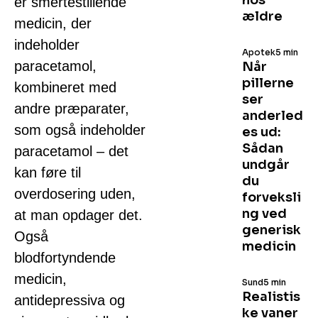
hos
er smertestillende
ældre
medicin, der
indeholder
Apotek
5 min
paracetamol,
Når
pillerne
kombineret med
ser
andre præparater,
anderled
som også indeholder
es ud:
Sådan
paracetamol – det
undgår
kan føre til
du
overdosering uden,
forveksli
ng ved
at man opdager det.
generisk
Også
medicin
blodfortyndende
medicin,
Sund
5 min
Realistis
antidepressiva og
ke vaner