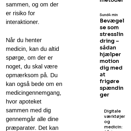
metoder
sammen, og om der
er risiko for
Sund
4 min
Bevægel
interaktioner.
se som
stresslin
Når du henter
dring –
sådan
medicin, kan du altid
hjælper
spørge, om der er
motion
noget, du skal være
dig med
at
opmærksom på. Du
frigøre
kan også bede om en
spændin
medicingennemgang,
ger
hvor apoteket
sammen med dig
Digitale
værktøjer
gennemgår alle dine
og
medicin:
præparater. Det kan