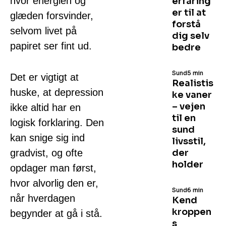
hvor energien og
erfaring
er til at
glæden forsvinder,
forstå
selvom livet på
dig selv
papiret ser fint ud.
bedre
Sund
5 min
Det er vigtigt at
Realistis
huske, at depression
ke vaner
– vejen
ikke altid har en
til en
logisk forklaring. Den
sund
kan snige sig ind
livsstil,
gradvist, og ofte
der
holder
opdager man først,
hvor alvorlig den er,
Sund
6 min
når hverdagen
Kend
kroppen
begynder at gå i stå.
s