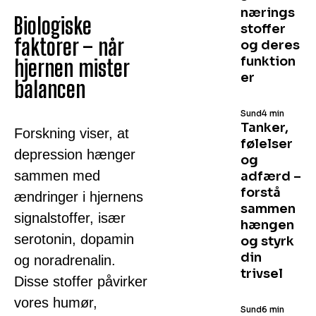
nærings
Biologiske
stoffer
faktorer – når
og deres
funktion
hjernen mister
er
balancen
Sund
4 min
Tanker,
Forskning viser, at
følelser
depression hænger
og
sammen med
adfærd –
forstå
ændringer i hjernens
sammen
signalstoffer, især
hængen
serotonin, dopamin
og styrk
din
og noradrenalin.
trivsel
Disse stoffer påvirker
vores humør,
Sund
6 min