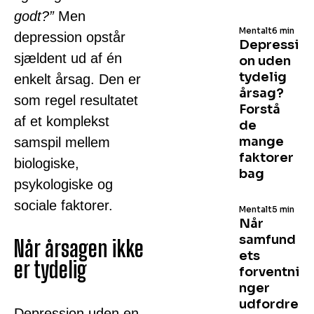
godt?”
Men
Mentalt
6 min
depression opstår
Depressi
sjældent ud af én
on uden
tydelig
enkelt årsag. Den er
årsag?
som regel resultatet
Forstå
af et komplekst
de
mange
samspil mellem
faktorer
biologiske,
bag
psykologiske og
sociale faktorer.
Mentalt
5 min
Når
samfund
Når årsagen ikke
ets
er tydelig
forventni
nger
udfordre
Depression uden en