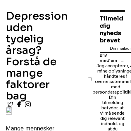
Depression
Tilmeld
uden
dig
nyheds
tydelig
brevet
årsag?
Bliv
Forstå de
medlem
Jeg accepterer, 
mange
mine oplysning
håndteres i
faktorer
overensstemmel
med
bag
persondatapolitik
Din
tilmelding
betyder, at
vi må sende
dig relevant
indhold, og
Mange mennesker
at du