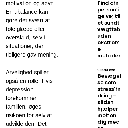
motivation og søvn.
Find din
personli
En ubalance kan
ge vej til
gøre det svært at
et sundt
føle glæde eller
vægttab
uden
overskud, selv i
ekstrem
situationer, der
e
tidligere gav mening.
metoder
Sund
4 min
Arvelighed spiller
Bevægel
også en rolle. Hvis
se som
stresslin
depression
dring –
forekommer i
sådan
familien, øges
hjælper
risikoen for selv at
motion
dig med
udvikle den. Det