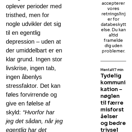
accepterer
oplever perioder med
vores
retningslinj
tristhed, men for
er for
nogle udvikler det sig
databeskytt
else. Du kan
til en egentlig
altid
framelde
depression – uden at
dig uden
der umiddelbart er en
problemer.
klar grund. Ingen stor
livskrise, ingen tab,
Mentalt
7 min
Tydelig
ingen åbenlys
kommuni
stressfaktor. Det kan
kation –
føles forvirrende og
nøglen
til færre
give en følelse af
misforst
skyld:
“Hvorfor har
åelser
jeg det sådan, når jeg
og bedre
egentlig har det
trivsel