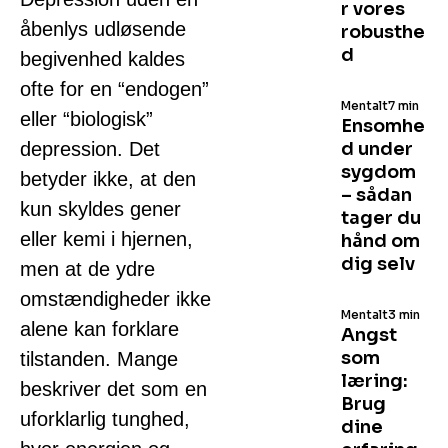
r vores
åbenlys udløsende
robusthe
d
begivenhed kaldes
ofte for en “endogen”
Mentalt
7 min
eller “biologisk”
Ensomhe
depression. Det
d under
sygdom
betyder ikke, at den
– sådan
kun skyldes gener
tager du
eller kemi i hjernen,
hånd om
dig selv
men at de ydre
omstændigheder ikke
Mentalt
3 min
alene kan forklare
Angst
som
tilstanden. Mange
læring:
beskriver det som en
Brug
uforklarlig tunghed,
dine