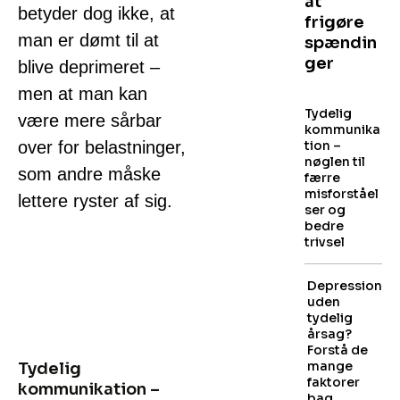
at
betyder dog ikke, at
frigøre
man er dømt til at
spændin
ger
blive deprimeret –
men at man kan
Tydelig
være mere sårbar
kommunika
over for belastninger,
tion –
nøglen til
som andre måske
færre
misforståel
lettere ryster af sig.
ser og
bedre
trivsel
Depression
uden
tydelig
årsag?
Forstå de
mange
Tydelig
faktorer
kommunikation –
bag