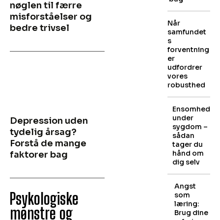
nøglen til færre
misforståelser og
Når
bedre trivsel
samfundet
s
forventning
er
udfordrer
vores
robusthed
Ensomhed
under
Depression uden
sygdom –
tydelig årsag?
sådan
Forstå de mange
tager du
hånd om
faktorer bag
dig selv
Angst
Psykologiske
som
læring:
mønstre og
Brug dine