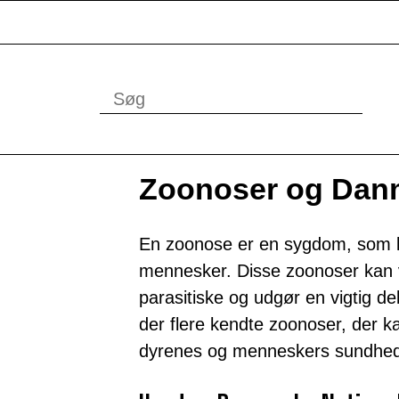
Zoonoser og Danm
En zoonose er en sygdom, som k
mennesker. Disse zoonoser kan væ
parasitiske og udgør en vigtig d
der flere kendte zoonoser, der k
dyrenes og menneskers sundhed