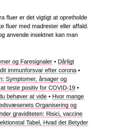
a fluer er det vigtigt at opretholde
e fluer med madrester eller affald.
 og anvende insektnet kan man
mer og Faresignaler
•
Dårligt
dit immunforsvar efter corona
•
ten: Symptomer, årsager og
 at teste positiv for COVID-19
•
du behøver at vide
•
Hvor mange
edsvæsenets Organisering og
der graviditeten: Risici, vaccine
fektionstal Tabel, Hvad det Betyder