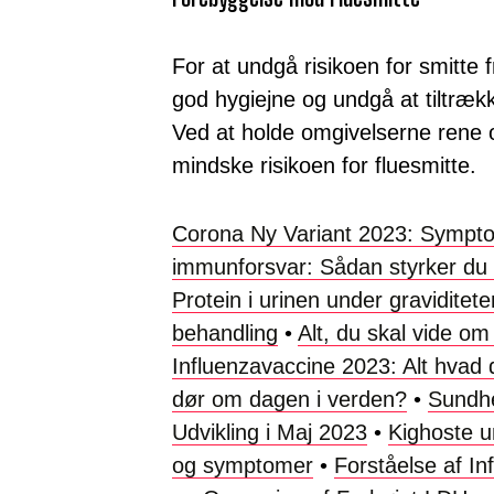
For at undgå risikoen for smitte fr
god hygiejne og undgå at tiltrækk
Ved at holde omgivelserne rene
mindske risikoen for fluesmitte.
Corona Ny Variant 2023: Sympto
immunforsvar: Sådan styrker du 
Protein i urinen under gravidite
behandling
•
Alt, du skal vide om
Influenzavaccine 2023: Alt hvad 
dør om dagen i verden?
•
Sundh
Udvikling i Maj 2023
•
Kighoste un
og symptomer
•
Forståelse af In