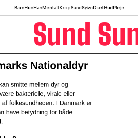
Barn
Hun
Han
Mentalt
Krop
Sund
Søvn
Diæt
Hud
Pleje
Sund Su
arks Nationaldyr
an smitte mellem dyr og
re bakterielle, virale eller
el af folkesundheden. I Danmark er
an have betydning for både
.