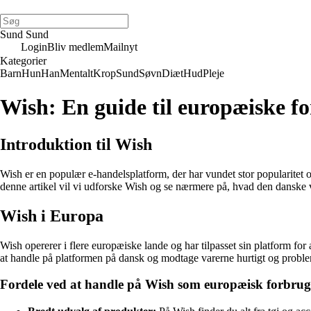
Sund Sund
Login
Bliv medlem
Mailnyt
Kategorier
Barn
Hun
Han
Mentalt
Krop
Sund
Søvn
Diæt
Hud
Pleje
Wish: En guide til europæiske f
Introduktion til Wish
Wish er en populær e-handelsplatform, der har vundet stor popularitet o
denne artikel vil vi udforske Wish og se nærmere på, hvad den danske v
Wish i Europa
Wish opererer i flere europæiske lande og har tilpasset sin platform 
at handle på platformen på dansk og modtage varerne hurtigt og problem
Fordele ved at handle på Wish som europæisk forbrug