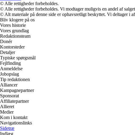
© Alle rettigheder forbeholdes.
© Alle rettigheder forbeholdes. Vi modtager muligvis en andel af salget,
© Alt materiale på denne side er ophavsretligt beskyttet. Vi deltager i 
Bliv klogere på os
Vores historie
Vores grundlag
Redaktionsteam
Donér
Kontorsteder
Detaljer
Typiske spørgsmål
Fejlfinding
Anmeldelse
Jobopslag
Tip redaktionen
Alliancer
Kampagnepartner
Sponsorat
Affiliatepartner
Allieret
Medier
Kom i kontakt
Navigationslinks
Sidetræ
Indlæg