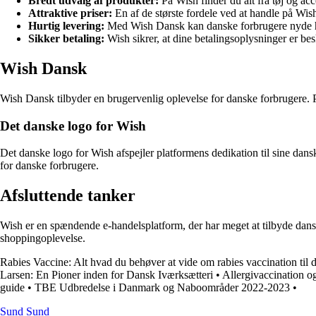
Bredt udvalg af produkter:
På Wish finder du alt fra tøj og ac
Attraktive priser:
En af de største fordele ved at handle på Wish
Hurtig levering:
Med Wish Dansk kan danske forbrugere nyde hur
Sikker betaling:
Wish sikrer, at dine betalingsoplysninger er besk
Wish Dansk
Wish Dansk tilbyder en brugervenlig oplevelse for danske forbrugere. Pla
Det danske logo for Wish
Det danske logo for Wish afspejler platformens dedikation til sine dans
for danske forbrugere.
Afsluttende tanker
Wish er en spændende e-handelsplatform, der har meget at tilbyde dansk
shoppingoplevelse.
Rabies Vaccine: Alt hvad du behøver at vide om rabies vaccination til 
Larsen: En Pioner inden for Dansk Iværksætteri
•
Allergivaccination o
guide
•
TBE Udbredelse i Danmark og Naboområder 2022-2023
•
Sund Sund