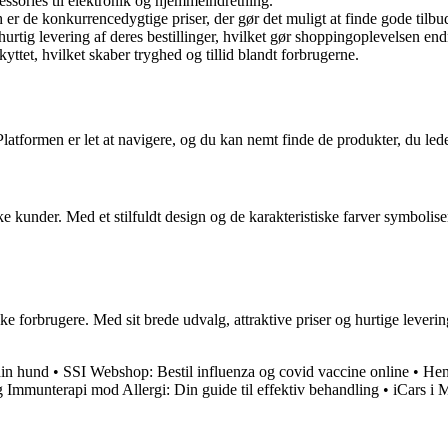
cessories til elektronik og hjemmeindretning.
 er de konkurrencedygtige priser, der gør det muligt at finde gode tilbu
tig levering af deres bestillinger, hvilket gør shoppingoplevelsen e
yttet, hvilket skaber tryghed og tillid blandt forbrugerne.
tformen er let at navigere, og du kan nemt finde de produkter, du leder 
ke kunder. Med et stilfuldt design og de karakteristiske farver symboli
e forbrugere. Med sit brede udvalg, attraktive priser og hurtige leveri
din hund
•
SSI Webshop: Bestil influenza og covid vaccine online
•
Hen
g Immunterapi mod Allergi: Din guide til effektiv behandling
•
iCars i 