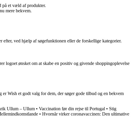
d på et væld af produkter.
ndnu mere bekvem.
efter, ved hjælp af søgefunktionen eller de forskellige kategorier.
serer logoet ønsket om at skabe en positiv og givende shoppingoplevelse
ng er Wish et godt valg for dem, der søger gode tilbud og en bekvem
rik Ullum – Ullum
•
Vaccination før din rejse til Portugal
•
Stig
Mellemindkomstlande
•
Hvornår virker coronavaccinen: Den ultimative