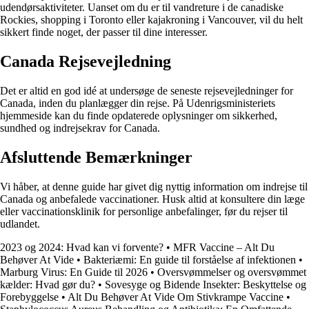
udendørsaktiviteter. Uanset om du er til vandreture i de canadiske
Rockies, shopping i Toronto eller kajakroning i Vancouver, vil du helt
sikkert finde noget, der passer til dine interesser.
Canada Rejsevejledning
Det er altid en god idé at undersøge de seneste rejsevejledninger for
Canada, inden du planlægger din rejse. På Udenrigsministeriets
hjemmeside kan du finde opdaterede oplysninger om sikkerhed,
sundhed og indrejsekrav for Canada.
Afsluttende Bemærkninger
Vi håber, at denne guide har givet dig nyttig information om indrejse til
Canada og anbefalede vaccinationer. Husk altid at konsultere din læge
eller vaccinationsklinik for personlige anbefalinger, før du rejser til
udlandet.
2023 og 2024: Hvad kan vi forvente?
•
MFR Vaccine – Alt Du
Behøver At Vide
•
Bakteriæmi: En guide til forståelse af infektionen
•
Marburg Virus: En Guide til 2026
•
Oversvømmelser og oversvømmet
kælder: Hvad gør du?
•
Sovesyge og Bidende Insekter: Beskyttelse og
Forebyggelse
•
Alt Du Behøver At Vide Om Stivkrampe Vaccine
•