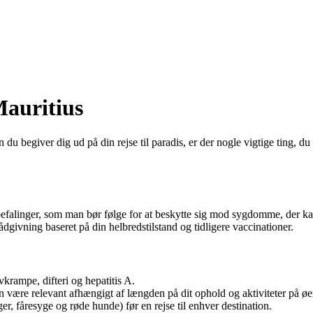
Mauritius
 du begiver dig ud på din rejse til paradis, er der nogle vigtige ting, 
nbefalinger, som man bør følge for at beskytte sig mod sygdomme, der kan
 rådgivning baseret på din helbredstilstand og tidligere vaccinationer.
vkrampe, difteri og hepatitis A.
n være relevant afhængigt af længden på dit ophold og aktiviteter på øe
r, fåresyge og røde hunde) før en rejse til enhver destination.