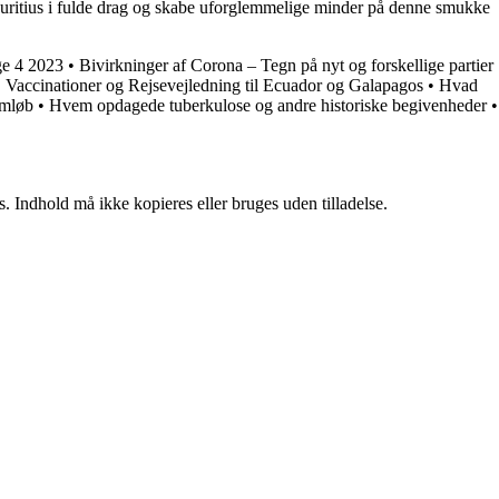
Mauritius i fulde drag og skabe uforglemmelige minder på denne smukke
ge 4 2023
•
Bivirkninger af Corona – Tegn på nyt og forskellige partier
•
Vaccinationer og Rejsevejledning til Ecuador og Galapagos
•
Hvad
Omløb
•
Hvem opdagede tuberkulose og andre historiske begivenheder
•
. Indhold må ikke kopieres eller bruges uden tilladelse.