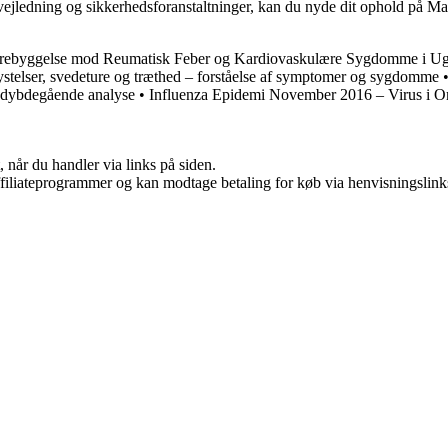
sevejledning og sikkerhedsforanstaltninger, kan du nyde dit ophold på 
orebyggelse mod Reumatisk Feber og Kardiovaskulære Sygdomme i U
stelser, svedeture og træthed – forståelse af symptomer og sygdomme
 dybdegående analyse
•
Influenza Epidemi November 2016 – Virus i 
 når du handler via links på siden.
affiliateprogrammer og kan modtage betaling for køb via henvisningslinks