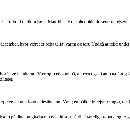
i forhold til din rejse til Mauritius. Konsulter altid de seneste rejsev
il december, hvor vejret er behageligt varmt og tørt. Undgå at rejse und
du bør have i tankerne. Vær opmærksom på, at børn også kan have brug fo
liteter.
leve denne skønne destination. Vælg en pålidelig rejsearrangør, der har
om på dine omgivelser, hav altid styr på dine værdigenstande og følg lok