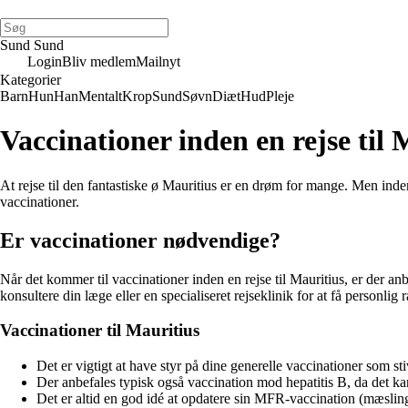
Sund Sund
Login
Bliv medlem
Mailnyt
Kategorier
Barn
Hun
Han
Mentalt
Krop
Sund
Søvn
Diæt
Hud
Pleje
Vaccinationer inden en rejse til 
At rejse til den fantastiske ø Mauritius er en drøm for mange. Men inden
vaccinationer.
Er vaccinationer nødvendige?
Når det kommer til vaccinationer inden en rejse til Mauritius, er der a
konsultere din læge eller en specialiseret rejseklinik for at få personlig
Vaccinationer til Mauritius
Det er vigtigt at have styr på dine generelle vaccinationer som sti
Der anbefales typisk også vaccination mod hepatitis B, da det ka
Det er altid en god idé at opdatere sin MFR-vaccination (mæslinge