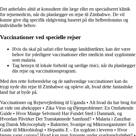
Det anbefales altid at konsultere din læge eller en specialiseret klinik
for rejsemedicin, når du planlægger en rejse til Zimbabwe. De vil
kunne give dig specifik rådgivning baseret på din helbredsstatus og
individuelle behov.
Vaccinationer ved specielle rejser
Hvis du skal på safari eller besøge landdistrikter, kan der være
behov for yderligere vaccinationer eller medicin mod sygdomme
som malaria.
Tag hensyn til lokale forhold og særlige risici, når du planlægger
din rejse og vaccinationsprogram.
Med den rette forberedelse og de nødvendige vaccinationer kan du
trygt nyde din rejse til Zimbabwe og opleve alt, hvad dette fantastiske
land har at byde på.
Vaccinationer og Rejsevejledning til Uganda
•
Alt hvad du har brug for
at vide om abekopper
•
Zika Virus og Øjenproblemer: En Omfattende
Guide
•
Hvor Mange Selvmord Har Fundet Sted i Danmark, og
Hvordan Påvirker Det Transkønnede Samfund?
•
Malaria i Zanzibar
og Dansk Microcephaly
•
Bakterier, Svampe og Mikroorganismer: En
Guide til Mikrobiologi
•
Hepatitis E – En sygdom i leveren
•
Hvor
længe varer corona? Hvad kan man forvente under sygdomsforløbet?
•