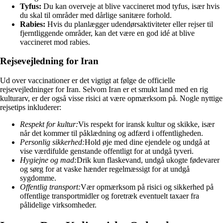
Tyfus:
Du kan overveje at blive vaccineret mod tyfus, især hvis
du skal til områder med dårlige sanitære forhold.
Rabies:
Hvis du planlægger udendørsaktiviteter eller rejser til
fjerntliggende områder, kan det være en god idé at blive
vaccineret mod rabies.
Rejsevejledning for Iran
Ud over vaccinationer er det vigtigt at følge de officielle
rejsevejledninger for Iran. Selvom Iran er et smukt land med en rig
kulturarv, er der også visse risici at være opmærksom på. Nogle nyttige
rejsetips inkluderer:
Respekt for kultur:
Vis respekt for iransk kultur og skikke, især
når det kommer til påklædning og adfærd i offentligheden.
Personlig sikkerhed:
Hold øje med dine ejendele og undgå at
vise værdifulde genstande offentligt for at undgå tyveri.
Hygiejne og mad:
Drik kun flaskevand, undgå ukogte fødevarer
og sørg for at vaske hænder regelmæssigt for at undgå
sygdomme.
Offentlig transport:
Vær opmærksom på risici og sikkerhed på
offentlige transportmidler og foretræk eventuelt taxaer fra
pålidelige virksomheder.