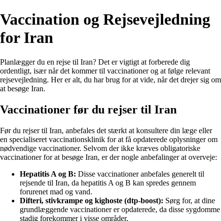
Vaccination og Rejsevejledning
for Iran
Planlægger du en rejse til Iran? Det er vigtigt at forberede dig
ordentligt, især når det kommer til vaccinationer og at følge relevant
rejsevejledning. Her er alt, du har brug for at vide, når det drejer sig om
at besøge Iran.
Vaccinationer før du rejser til Iran
Før du rejser til Iran, anbefales det stærkt at konsultere din læge eller
en specialiseret vaccinationsklinik for at få opdaterede oplysninger om
nødvendige vaccinationer. Selvom der ikke kræves obligatoriske
vaccinationer for at besøge Iran, er der nogle anbefalinger at overveje:
Hepatitis A og B:
Disse vaccinationer anbefales generelt til
rejsende til Iran, da hepatitis A og B kan spredes gennem
forurenet mad og vand.
Difteri, stivkrampe og kighoste (dtp-boost):
Sørg for, at dine
grundlæggende vaccinationer er opdaterede, da disse sygdomme
stadig forekommer i visse områder.