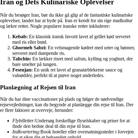
Iran og Dets Kulinariske Oplevelser
Når du besøger Iran, bør du ikke gå glip af de fantastiske kulinariske
oplevelser, landet har at byde på. Iran er kendt for sin rige madkultur
og lækre retter. Nogle populære iranske retter inkluderer:
Kebab:
En klassisk iransk favorit lavet af grillet kød serveret
med ris eller brød.
Ghormeh Sabzi:
En velsmagende kødret med urter og bønner,
serveret med dampende ris.
Tahchin:
En lækker risret med safran, kylling og yoghurt, der
bare smelter på tungen.
Fesenjan:
En unik ret lavet af granatæblekerne sauce og
valnødder, perfekt til at prøve noget anderledes.
Planlægning af Rejsen til Iran
Når du har dine vaccinationer på plads og følger de nødvendige
rejsevejledninger, kan du begynde at planlægge din rejse til Iran. Der
er flere faktorer at overveje, herunder:
Flybilletter:
Undersøg forskellige flyselskaber og priser for at
finde den bedste deal til din rejse til Iran.
Indkvartering:
Book hoteller eller overnatningssteder i forvejen
for at sikre dig et behageligt ophold.