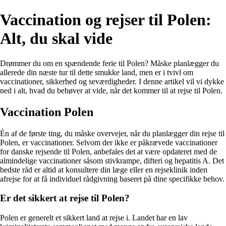
Vaccination og rejser til Polen:
Alt, du skal vide
Drømmer du om en spændende ferie til Polen? Måske planlægger du
allerede din næste tur til dette smukke land, men er i tvivl om
vaccinationer, sikkerhed og seværdigheder. I denne artikel vil vi dykke
ned i alt, hvad du behøver at vide, når det kommer til at rejse til Polen.
Vaccination Polen
Én af de første ting, du måske overvejer, når du planlægger din rejse til
Polen, er vaccinationer. Selvom der ikke er påkrævede vaccinationer
for danske rejsende til Polen, anbefales det at være opdateret med de
almindelige vaccinationer såsom stivkrampe, difteri og hepatitis A. Det
bedste råd er altid at konsultere din læge eller en rejseklinik inden
afrejse for at få individuel rådgivning baseret på dine specifikke behov.
Er det sikkert at rejse til Polen?
Polen er generelt et sikkert land at rejse i. Landet har en lav