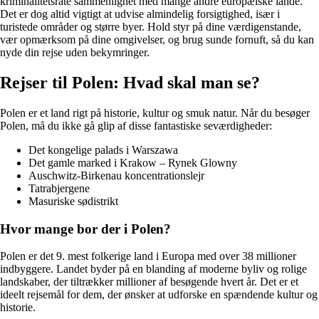
kriminalitetsrate sammenlignet med mange andre europæiske lande.
Det er dog altid vigtigt at udvise almindelig forsigtighed, især i
turistede områder og større byer. Hold styr på dine værdigenstande,
vær opmærksom på dine omgivelser, og brug sunde fornuft, så du kan
nyde din rejse uden bekymringer.
Rejser til Polen: Hvad skal man se?
Polen er et land rigt på historie, kultur og smuk natur. Når du besøger
Polen, må du ikke gå glip af disse fantastiske seværdigheder:
Det kongelige palads i Warszawa
Det gamle marked i Krakow – Rynek Glowny
Auschwitz-Birkenau koncentrationslejr
Tatrabjergene
Masuriske sødistrikt
Hvor mange bor der i Polen?
Polen er det 9. mest folkerige land i Europa med over 38 millioner
indbyggere. Landet byder på en blanding af moderne byliv og rolige
landskaber, der tiltrækker millioner af besøgende hvert år. Det er et
ideelt rejsemål for dem, der ønsker at udforske en spændende kultur og
historie.