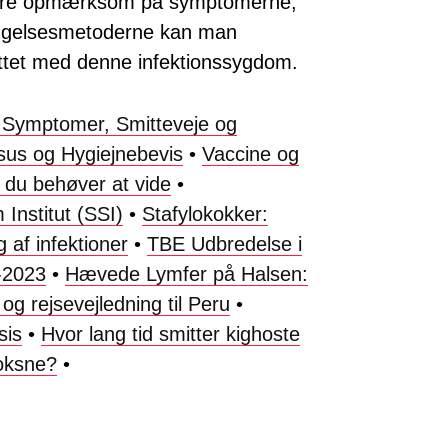
være opmærksom på symptomerne,
yggelsesmetoderne kan man
mittet med denne infektionssygdom.
: Symptomer, Smitteveje og
sus og Hygiejnebevis
•
Vaccine og
, du behøver at vide
•
Institut (SSI)
•
Stafylokokker:
 af infektioner
•
TBE Udbredelse i
-2023
•
Hævede Lymfer på Halsen:
og rejsevejledning til Peru
•
sis
•
Hvor lang tid smitter kighoste
oksne?
•