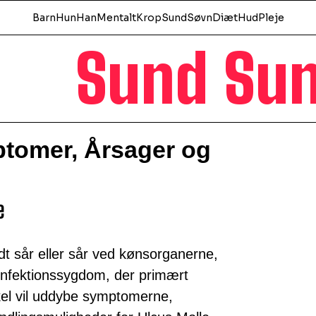
Barn
Hun
Han
Mentalt
Krop
Sund
Søvn
Diæt
Hud
Pleje
Sund Su
ptomer, Årsager og
e
t sår eller sår ved kønsorganerne,
 infektionssygdom, der primært
kel vil uddybe symptomerne,