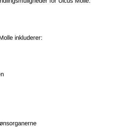
ndlingsmuligheder for Ulcus Molle.
olle inkluderer:
en
kønsorganerne