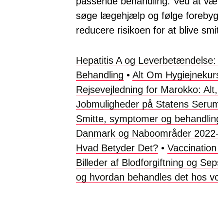
passende behandling. Ved at 
søge lægehjælp og følge foreb
reducere risikoen for at blive s
Hepatitis A og Leverbetændelse
Behandling
•
Alt Om Hygiejnekur
Rejsevejledning for Marokko: Alt
Jobmuligheder på Statens Serum 
Smitte, symptomer og behandling
Danmark og Naboområder 2022
Hvad Betyder Det?
•
Vaccination 
Billeder af Blodforgiftning og Sep
og hvordan behandles det hos v