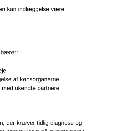
en kan indlæggelse være
ebærer:
eje
else af kønsorganerne
x med ukendte partnere
on, der kræver tidlig diagnose og