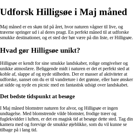
Udforsk Hilligsøe i Maj måned
Maj måned er en skøn tid på året, hvor naturen vågner til live, og
træerne springer ud i al deres pragt. En perfekt måned til at udforske
smukke destinationer, og et sted der bør være på din liste, er Hilligsøe.
Hvad gør Hilligsøe unikt?
Hilligsøe er kendt for sine smukke landskaber, rolige omgivelser og
unikke atmosfære. Beliggende midt i naturen er det et perfekt sted at
koble af, slappe af og nyde stilheden. Der er masser af aktiviteter at
udforske, uanset om du er til vandreture i det grønne, eller bare ønsker
at sidde og nyde en picnic med en fantastisk udsigt over landskabet.
Det bedste tidspunkt at besøge
I Maj måned blomstrer naturen for alvor, og Hilligsøe er ingen
undtagelse. Med blomstrende vilde blomster, frodige træer og
fuglekvidder i luften, er det en magisk tid at besøge dette sted. Tag din
kamera med og forevige de smukke øjeblikke, som du vil kunne se
tilbage på i lang tid.