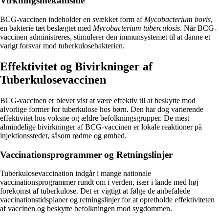
Virkningsmekanisme
BCG-vaccinen indeholder en svækket form af
Mycobacterium bovis
,
en bakterie tæt beslægtet med
Mycobacterium tuberculosis
. Når BCG-
vaccinen administreres, stimulerer den immunsystemet til at danne et
varigt forsvar mod tuberkulosebakterien.
Effektivitet og Bivirkninger af
Tuberkulosevaccinen
BCG-vaccinen er blevet vist at være effektiv til at beskytte mod
alvorlige former for tuberkulose hos børn. Den har dog varierende
effektivitet hos voksne og ældre befolkningsgrupper. De mest
almindelige bivirkninger af BCG-vaccinen er lokale reaktioner på
injektionsstedet, såsom rødme og ømhed.
Vaccinationsprogrammer og Retningslinjer
Tuberkulosevaccination indgår i mange nationale
vaccinationsprogrammer rundt om i verden, især i lande med høj
forekomst af tuberkulose. Det er vigtigt at følge de anbefalede
vaccinationstidsplaner og retningslinjer for at opretholde effektiviteten
af ​​vaccinen og beskytte befolkningen mod sygdommen.