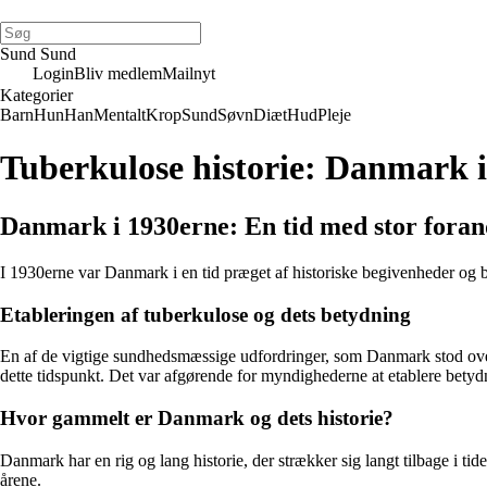
Sund Sund
Login
Bliv medlem
Mailnyt
Kategorier
Barn
Hun
Han
Mentalt
Krop
Sund
Søvn
Diæt
Hud
Pleje
Tuberkulose historie: Danmark i
Danmark i 1930erne: En tid med stor foran
I 1930erne var Danmark i en tid præget af historiske begivenheder og 
Etableringen af tuberkulose og dets betydning
En af de vigtige sundhedsmæssige udfordringer, som Danmark stod over
dette tidspunkt. Det var afgørende for myndighederne at etablere bet
Hvor gammelt er Danmark og dets historie?
Danmark har en rig og lang historie, der strækker sig langt tilbage i tid
årene.