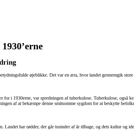
 1930’erne
dring
betydningsfulde øjeblikke. Det var en æra, hvor landet gennemgik store
 for i 1930erne, var spredningen af tuberkulose. Tuberkulose, også k
ydningen af at bekæmpe denne smitsomme sygdom for at beskytte befolk
en. Landet har rødder, der går tusinder af år tilbage, og dets kultur og 