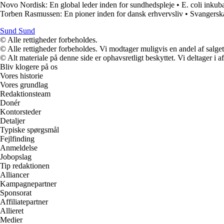
Novo Nordisk: En global leder inden for sundhedspleje
•
E. coli inkub
Torben Rasmussen: En pioner inden for dansk erhvervsliv
•
Svangerska
Sund Sund
© Alle rettigheder forbeholdes.
© Alle rettigheder forbeholdes. Vi modtager muligvis en andel af salget,
© Alt materiale på denne side er ophavsretligt beskyttet. Vi deltager i 
Bliv klogere på os
Vores historie
Vores grundlag
Redaktionsteam
Donér
Kontorsteder
Detaljer
Typiske spørgsmål
Fejlfinding
Anmeldelse
Jobopslag
Tip redaktionen
Alliancer
Kampagnepartner
Sponsorat
Affiliatepartner
Allieret
Medier