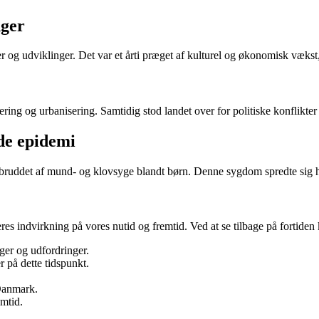
nger
g udviklinger. Det var et årti præget af kulturel og økonomisk vækst, 
ring og urbanisering. Samtidig stod landet over for politiske konflikte
de epidemi
dbruddet af mund- og klovsyge blandt børn. Denne sygdom spredte sig h
res indvirkning på vores nutid og fremtid. Ved at se tilbage på fortiden
ger og udfordringer.
 på dette tidspunkt.
Danmark.
emtid.