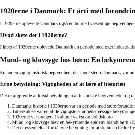
1920erne i Danmark: Et årti med forandri
I 1920erne oplevede Danmark også en tid med væsentlige begivenheder o
Hvad skete der i 1920erne?
I løbet af 1920erne oplevede Danmark en periode med øget industrialise
Mund- og klovsyge hos børn: En bekymren
En anden vigtig historisk begivenhed, der fandt sted i Danmark, var u
Erne betydning: Vigtigheden af at lære af historien
Det er afgørende at forstå betydningen af historiske begivenheder og de
Danmarks historie i 1930erne var en periode med store forandrin
Tuberkulose var en af de vigtigste sundhedsmæssige bekymringer
1920erne var præget af kulturel vækst og politisk uro.
Mund- og klovsyge blev en bekymrende epidemi blandt børn i 
Det er essentielt at forstå erne betydning for at skabe en bedre fr