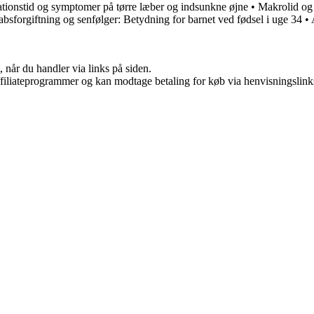
ationstid og symptomer på tørre læber og indsunkne øjne
•
Makrolid og
bsforgiftning og senfølger: Betydning for barnet ved fødsel i uge 34
•
 når du handler via links på siden.
affiliateprogrammer og kan modtage betaling for køb via henvisningslinks