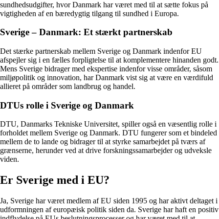
sundhedsudgifter, hvor Danmark har været med til at sætte fokus på
vigtigheden af en bæredygtig tilgang til sundhed i Europa.
Sverige – Danmark: Et stærkt partnerskab
Det stærke partnerskab mellem Sverige og Danmark indenfor EU
afspejler sig i en fælles forpligtelse til at komplementere hinanden godt.
Mens Sverige bidrager med ekspertise indenfor visse områder, såsom
miljøpolitik og innovation, har Danmark vist sig at være en værdifuld
allieret på områder som landbrug og handel.
DTUs rolle i Sverige og Danmark
DTU, Danmarks Tekniske Universitet, spiller også en væsentlig rolle i
forholdet mellem Sverige og Danmark. DTU fungerer som et bindeled
mellem de to lande og bidrager til at styrke samarbejdet på tværs af
grænserne, herunder ved at drive forskningssamarbejder og udveksle
viden.
Er Sverige med i EU?
Ja, Sverige har været medlem af EU siden 1995 og har aktivt deltaget i
udformningen af europæisk politik siden da. Sverige har haft en positiv
indflydelse på EUs beslutningsprocesser og har været med til at