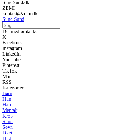
SundSund.dk
ZEMI
kontakt@zemi.dk
Sund Sund
Del med omtanke
X
Facebook
Instagram
LinkedIn
YouTube
Pinterest
TikTok
Mail
RSS
Kategorier
Barn
Hun
Han
Mentalt
Krop
Sund
Søvn
Diæt
Hud