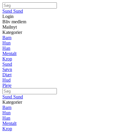
Sund Sund
Login
Bliv medlem
Mailnyt
Kategorier
Barn
Hun
Han
Mentalt
Krop
Sund
Søvn
Diæt
Hud
Pleje
Sund Sund
Kategorier
Barn
Hun
Han
Mentalt
Krop