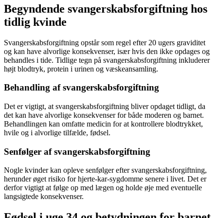
Begyndende svangerskabsforgiftning hos
tidlig kvinde
Svangerskabsforgiftning opstår som regel efter 20 ugers graviditet
og kan have alvorlige konsekvenser, især hvis den ikke opdages og
behandles i tide. Tidlige tegn på svangerskabsforgiftning inkluderer
højt blodtryk, protein i urinen og væskeansamling.
Behandling af svangerskabsforgiftning
Det er vigtigt, at svangerskabsforgiftning bliver opdaget tidligt, da
det kan have alvorlige konsekvenser for både moderen og barnet.
Behandlingen kan omfatte medicin for at kontrollere blodtrykket,
hvile og i alvorlige tilfælde, fødsel.
Senfølger af svangerskabsforgiftning
Nogle kvinder kan opleve senfølger efter svangerskabsforgiftning,
herunder øget risiko for hjerte-kar-sygdomme senere i livet. Det er
derfor vigtigt at følge op med lægen og holde øje med eventuelle
langsigtede konsekvenser.
Fødsel i uge 34 og betydningen for barnet