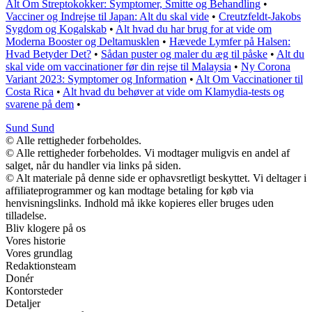
Alt Om Streptokokker: Symptomer, Smitte og Behandling
•
Vacciner og Indrejse til Japan: Alt du skal vide
•
Creutzfeldt-Jakobs
Sygdom og Kogalskab
•
Alt hvad du har brug for at vide om
Moderna Booster og Deltamusklen
•
Hævede Lymfer på Halsen:
Hvad Betyder Det?
•
Sådan puster og maler du æg til påske
•
Alt du
skal vide om vaccinationer før din rejse til Malaysia
•
Ny Corona
Variant 2023: Symptomer og Information
•
Alt Om Vaccinationer til
Costa Rica
•
Alt hvad du behøver at vide om Klamydia-tests og
svarene på dem
•
Sund Sund
© Alle rettigheder forbeholdes.
© Alle rettigheder forbeholdes. Vi modtager muligvis en andel af
salget, når du handler via links på siden.
© Alt materiale på denne side er ophavsretligt beskyttet. Vi deltager i
affiliateprogrammer og kan modtage betaling for køb via
henvisningslinks. Indhold må ikke kopieres eller bruges uden
tilladelse.
Bliv klogere på os
Vores historie
Vores grundlag
Redaktionsteam
Donér
Kontorsteder
Detaljer