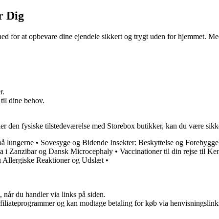
r Dig
hed for at opbevare dine ejendele sikkert og trygt uden for hjemmet. Med 
r.
til dine behov.
 den fysiske tilstedeværelse med Storebox butikker, kan du være sikker 
på lungerne
•
Sovesyge og Bidende Insekter: Beskyttelse og Forebygge
a i Zanzibar og Dansk Microcephaly
•
Vaccinationer til din rejse til K
 Allergiske Reaktioner og Udslæt
•
 når du handler via links på siden.
affiliateprogrammer og kan modtage betaling for køb via henvisningslinks