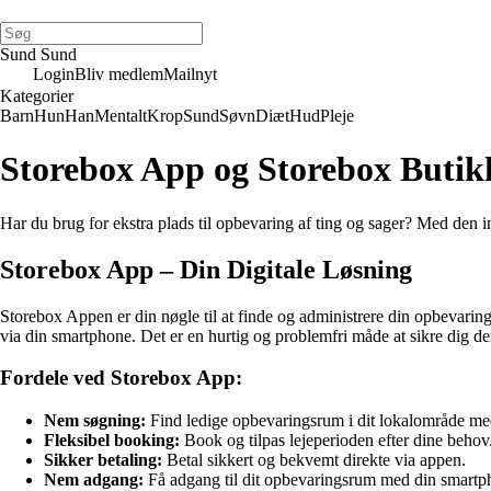
Sund Sund
Login
Bliv medlem
Mailnyt
Kategorier
Barn
Hun
Han
Mentalt
Krop
Sund
Søvn
Diæt
Hud
Pleje
Storebox App og Storebox Butik
Har du brug for ekstra plads til opbevaring af ting og sager? Med den 
Storebox App – Din Digitale Løsning
Storebox Appen er din nøgle til at finde og administrere din opbevaring
via din smartphone. Det er en hurtig og problemfri måde at sikre dig den
Fordele ved Storebox App:
Nem søgning:
Find ledige opbevaringsrum i dit lokalområde med
Fleksibel booking:
Book og tilpas lejeperioden efter dine behov
Sikker betaling:
Betal sikkert og bekvemt direkte via appen.
Nem adgang:
Få adgang til dit opbevaringsrum med din smartp