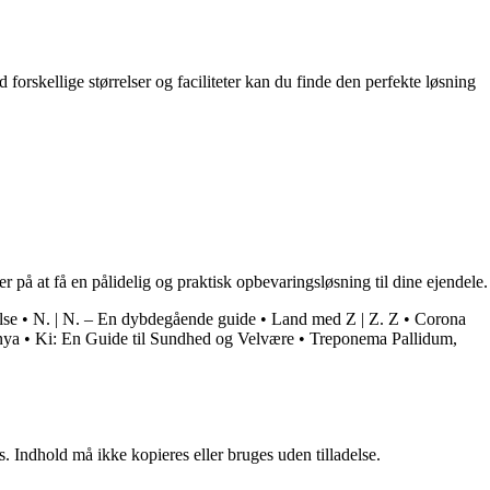
forskellige størrelser og faciliteter kan du finde den perfekte løsning
på at få en pålidelig og praktisk opbevaringsløsning til dine ejendele.
lse
•
N. | N. – En dybdegående guide
•
Land med Z | Z. Z
•
Corona
enya
•
Ki: En Guide til Sundhed og Velvære
•
Treponema Pallidum,
. Indhold må ikke kopieres eller bruges uden tilladelse.