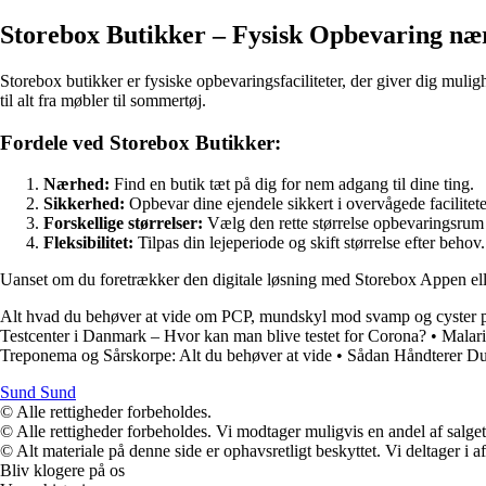
Storebox Butikker – Fysisk Opbevaring næ
Storebox butikker er fysiske opbevaringsfaciliteter, der giver dig mulig
til alt fra møbler til sommertøj.
Fordele ved Storebox Butikker:
Nærhed:
Find en butik tæt på dig for nem adgang til dine ting.
Sikkerhed:
Opbevar dine ejendele sikkert i overvågede facilitete
Forskellige størrelser:
Vælg den rette størrelse opbevaringsrum 
Fleksibilitet:
Tilpas din lejeperiode og skift størrelse efter behov.
Uanset om du foretrækker den digitale løsning med Storebox Appen eller
Alt hvad du behøver at vide om PCP, mundskyl mod svamp og cyster 
Testcenter i Danmark – Hvor kan man blive testet for Corona?
•
Malari
Treponema og Sårskorpe: Alt du behøver at vide
•
Sådan Håndterer Du
Sund Sund
© Alle rettigheder forbeholdes.
© Alle rettigheder forbeholdes. Vi modtager muligvis en andel af salget,
© Alt materiale på denne side er ophavsretligt beskyttet. Vi deltager i 
Bliv klogere på os