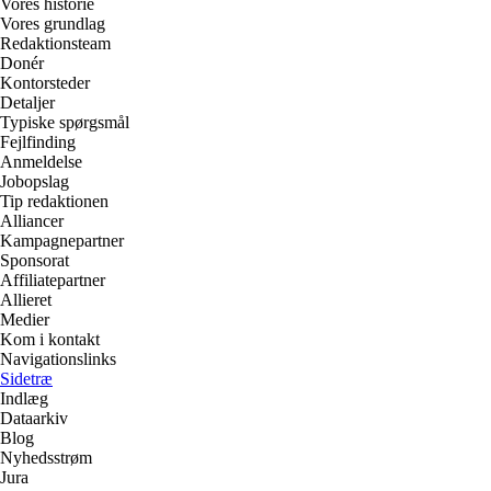
Vores historie
Vores grundlag
Redaktionsteam
Donér
Kontorsteder
Detaljer
Typiske spørgsmål
Fejlfinding
Anmeldelse
Jobopslag
Tip redaktionen
Alliancer
Kampagnepartner
Sponsorat
Affiliatepartner
Allieret
Medier
Kom i kontakt
Navigationslinks
Sidetræ
Indlæg
Dataarkiv
Blog
Nyhedsstrøm
Jura