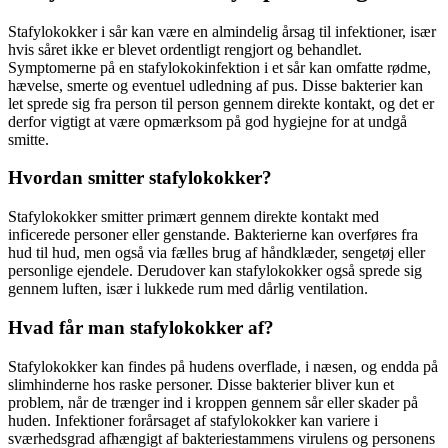
Stafylokokker i sår kan være en almindelig årsag til infektioner, især
hvis såret ikke er blevet ordentligt rengjort og behandlet.
Symptomerne på en stafylokokinfektion i et sår kan omfatte rødme,
hævelse, smerte og eventuel udledning af pus. Disse bakterier kan
let sprede sig fra person til person gennem direkte kontakt, og det er
derfor vigtigt at være opmærksom på god hygiejne for at undgå
smitte.
Hvordan smitter stafylokokker?
Stafylokokker smitter primært gennem direkte kontakt med
inficerede personer eller genstande. Bakterierne kan overføres fra
hud til hud, men også via fælles brug af håndklæder, sengetøj eller
personlige ejendele. Derudover kan stafylokokker også sprede sig
gennem luften, især i lukkede rum med dårlig ventilation.
Hvad får man stafylokokker af?
Stafylokokker kan findes på hudens overflade, i næsen, og endda på
slimhinderne hos raske personer. Disse bakterier bliver kun et
problem, når de trænger ind i kroppen gennem sår eller skader på
huden. Infektioner forårsaget af stafylokokker kan variere i
sværhedsgrad afhængigt af bakteriestammens virulens og personens