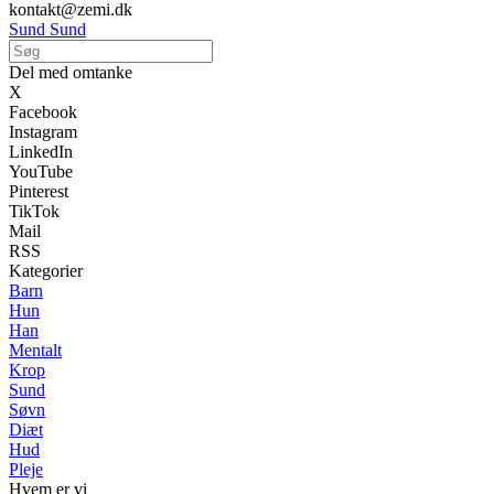
kontakt@zemi.dk
Sund Sund
Del med omtanke
X
Facebook
Instagram
LinkedIn
YouTube
Pinterest
TikTok
Mail
RSS
Kategorier
Barn
Hun
Han
Mentalt
Krop
Sund
Søvn
Diæt
Hud
Pleje
Hvem er vi