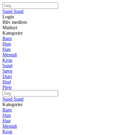
Sund Sund
Login
Bliv medlem
Mailnyt
Kategorier
Barn
Hun
Han
Mentalt
Krop
Sund
Søvn
Diæt
Hud
Pleje
Sund Sund
Kategorier
Barn
Hun
Han
Mentalt
Krop