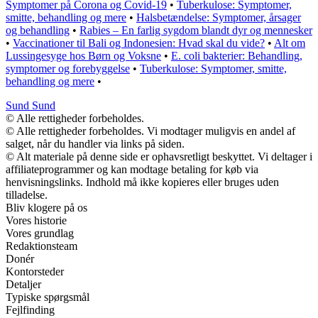
Symptomer på Corona og Covid-19
•
Tuberkulose: Symptomer,
smitte, behandling og mere
•
Halsbetændelse: Symptomer, årsager
og behandling
•
Rabies – En farlig sygdom blandt dyr og mennesker
•
Vaccinationer til Bali og Indonesien: Hvad skal du vide?
•
Alt om
Lussingesyge hos Børn og Voksne
•
E. coli bakterier: Behandling,
symptomer og forebyggelse
•
Tuberkulose: Symptomer, smitte,
behandling og mere
•
Sund Sund
© Alle rettigheder forbeholdes.
© Alle rettigheder forbeholdes. Vi modtager muligvis en andel af
salget, når du handler via links på siden.
© Alt materiale på denne side er ophavsretligt beskyttet. Vi deltager i
affiliateprogrammer og kan modtage betaling for køb via
henvisningslinks. Indhold må ikke kopieres eller bruges uden
tilladelse.
Bliv klogere på os
Vores historie
Vores grundlag
Redaktionsteam
Donér
Kontorsteder
Detaljer
Typiske spørgsmål
Fejlfinding