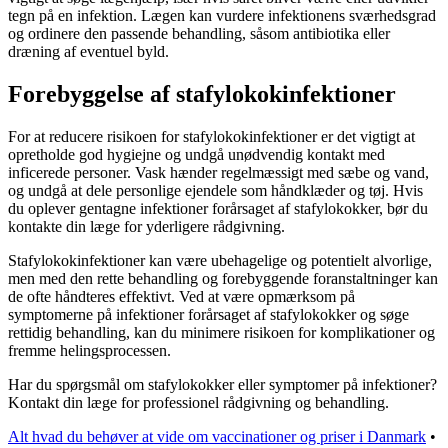
tegn på en infektion. Lægen kan vurdere infektionens sværhedsgrad
og ordinere den passende behandling, såsom antibiotika eller
dræning af eventuel byld.
Forebyggelse af stafylokokinfektioner
For at reducere risikoen for stafylokokinfektioner er det vigtigt at
opretholde god hygiejne og undgå unødvendig kontakt med
inficerede personer. Vask hænder regelmæssigt med sæbe og vand,
og undgå at dele personlige ejendele som håndklæder og tøj. Hvis
du oplever gentagne infektioner forårsaget af stafylokokker, bør du
kontakte din læge for yderligere rådgivning.
Stafylokokinfektioner kan være ubehagelige og potentielt alvorlige,
men med den rette behandling og forebyggende foranstaltninger kan
de ofte håndteres effektivt. Ved at være opmærksom på
symptomerne på infektioner forårsaget af stafylokokker og søge
rettidig behandling, kan du minimere risikoen for komplikationer og
fremme helingsprocessen.
Har du spørgsmål om stafylokokker eller symptomer på infektioner?
Kontakt din læge for professionel rådgivning og behandling.
Alt hvad du behøver at vide om vaccinationer og priser i Danmark
•