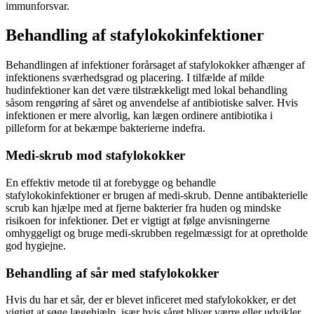
immunforsvar.
Behandling af stafylokokinfektioner
Behandlingen af infektioner forårsaget af stafylokokker afhænger af
infektionens sværhedsgrad og placering. I tilfælde af milde
hudinfektioner kan det være tilstrækkeligt med lokal behandling
såsom rengøring af såret og anvendelse af antibiotiske salver. Hvis
infektionen er mere alvorlig, kan lægen ordinere antibiotika i
pilleform for at bekæmpe bakterierne indefra.
Medi-skrub mod stafylokokker
En effektiv metode til at forebygge og behandle
stafylokokinfektioner er brugen af medi-skrub. Denne antibakterielle
scrub kan hjælpe med at fjerne bakterier fra huden og mindske
risikoen for infektioner. Det er vigtigt at følge anvisningerne
omhyggeligt og bruge medi-skrubben regelmæssigt for at opretholde
god hygiejne.
Behandling af sår med stafylokokker
Hvis du har et sår, der er blevet inficeret med stafylokokker, er det
vigtigt at søge lægehjælp, især hvis såret bliver værre eller udvikler