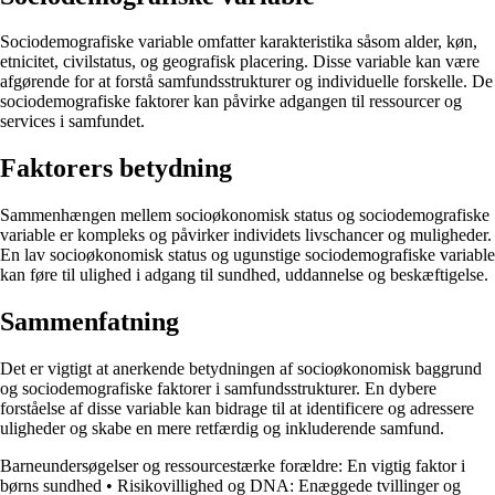
Sociodemografiske variable omfatter karakteristika såsom alder, køn,
etnicitet, civilstatus, og geografisk placering. Disse variable kan være
afgørende for at forstå samfundsstrukturer og individuelle forskelle. De
sociodemografiske faktorer kan påvirke adgangen til ressourcer og
services i samfundet.
Faktorers betydning
Sammenhængen mellem socioøkonomisk status og sociodemografiske
variable er kompleks og påvirker individets livschancer og muligheder.
En lav socioøkonomisk status og ugunstige sociodemografiske variable
kan føre til ulighed i adgang til sundhed, uddannelse og beskæftigelse.
Sammenfatning
Det er vigtigt at anerkende betydningen af socioøkonomisk baggrund
og sociodemografiske faktorer i samfundsstrukturer. En dybere
forståelse af disse variable kan bidrage til at identificere og adressere
uligheder og skabe en mere retfærdig og inkluderende samfund.
Barneundersøgelser og ressourcestærke forældre: En vigtig faktor i
børns sundhed
•
Risikovillighed og DNA: Enæggede tvillinger og