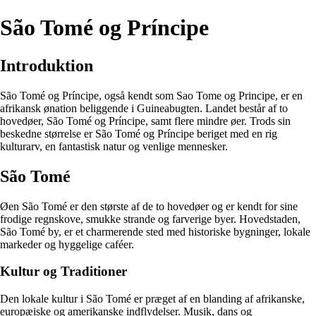
São Tomé og Príncipe
Introduktion
São Tomé og Príncipe, også kendt som Sao Tome og Principe, er en
afrikansk ønation beliggende i Guineabugten. Landet består af to
hovedøer, São Tomé og Príncipe, samt flere mindre øer. Trods sin
beskedne størrelse er São Tomé og Príncipe beriget med en rig
kulturarv, en fantastisk natur og venlige mennesker.
São Tomé
Øen São Tomé er den største af de to hovedøer og er kendt for sine
frodige regnskove, smukke strande og farverige byer. Hovedstaden,
São Tomé by, er et charmerende sted med historiske bygninger, lokale
markeder og hyggelige caféer.
Kultur og Traditioner
Den lokale kultur i São Tomé er præget af en blanding af afrikanske,
europæiske og amerikanske indflydelser. Musik, dans og