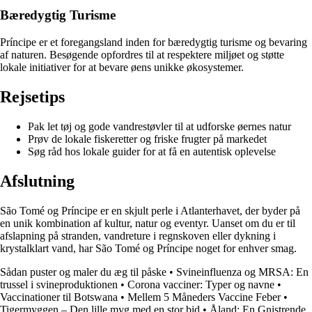
Bæredygtig Turisme
Príncipe er et foregangsland inden for bæredygtig turisme og bevaring
af naturen. Besøgende opfordres til at respektere miljøet og støtte
lokale initiativer for at bevare øens unikke økosystemer.
Rejsetips
Pak let tøj og gode vandrestøvler til at udforske øernes natur
Prøv de lokale fiskeretter og friske frugter på markedet
Søg råd hos lokale guider for at få en autentisk oplevelse
Afslutning
São Tomé og Príncipe er en skjult perle i Atlanterhavet, der byder på
en unik kombination af kultur, natur og eventyr. Uanset om du er til
afslapning på stranden, vandreture i regnskoven eller dykning i
krystalklart vand, har São Tomé og Príncipe noget for enhver smag.
Sådan puster og maler du æg til påske
•
Svineinfluenza og MRSA: En
trussel i svineproduktionen
•
Corona vacciner: Typer og navne
•
Vaccinationer til Botswana
•
Mellem 5 Måneders Vaccine Feber
•
Tigermyggen – Den lille myg med en stor bid
•
Åland: En Gnistrende