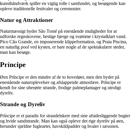
kunsthåndværk spiller en vigtig rolle i samfundet, og besøgende kan
opleve traditionelle festivaler og ceremonier.
Natur og Attraktioner
Naturmæssigt byder São Tomé på enestående muligheder for at
udforske regnskovene, bestige bjerge og svømme i krystalklart vand.
Pico Cão Grande, en imponerende klippeformation, og Praia Piscina,
en naturlig pool ved kysten, er bare nogle af de spektakulære steder,
man kan besøge.
Príncipe
Øen Príncipe er den mindre af de to hovedøer, men den byder på
enestående naturoplevelser og afslappende atmosfære. Príncipe er
kendt for sine uberørte strande, frodige palmeplantager og utroligt
dyreliv.
Strande og Dyreliv
Príncipe er et paradis for strandelskere med sine afsidesliggende bugter
og hvide sandstrande. Man kan også opleve det rige dyreliv på øen,
herunder sjældne fuglearter, havskildpadder og hvaler i sæsonen.