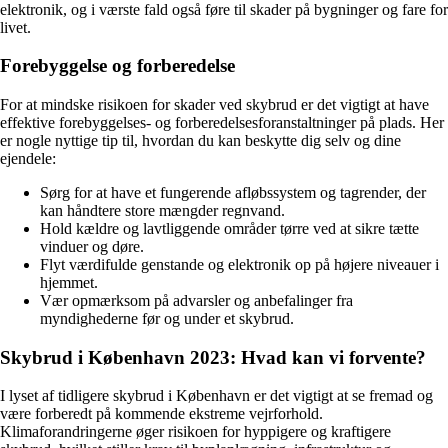
elektronik, og i værste fald også føre til skader på bygninger og fare for
livet.
Forebyggelse og forberedelse
For at mindske risikoen for skader ved skybrud er det vigtigt at have
effektive forebyggelses- og forberedelsesforanstaltninger på plads. Her
er nogle nyttige tip til, hvordan du kan beskytte dig selv og dine
ejendele:
Sørg for at have et fungerende afløbssystem og tagrender, der
kan håndtere store mængder regnvand.
Hold kældre og lavtliggende områder tørre ved at sikre tætte
vinduer og døre.
Flyt værdifulde genstande og elektronik op på højere niveauer i
hjemmet.
Vær opmærksom på advarsler og anbefalinger fra
myndighederne før og under et skybrud.
Skybrud i København 2023: Hvad kan vi forvente?
I lyset af tidligere skybrud i København er det vigtigt at se fremad og
være forberedt på kommende ekstreme vejrforhold.
Klimaforandringerne øger risikoen for hyppigere og kraftigere