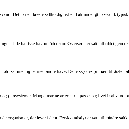
rskvand. Det har en lavere saltholdighed end almindeligt havvand, typ
ringen. I de baltiske havområder som Østersøen er saltindholdet generelt
indhold sammenlignet med andre have. Dette skyldes primært tilførslen a
 og økosystemer. Mange marine arter har tilpasset sig livet i saltvand og
 de organismer, der lever i dem. Ferskvandsdyr er vant til mindre saltko