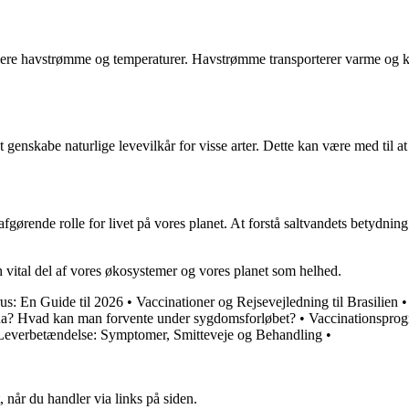
gulere havstrømme og temperaturer. Havstrømme transporterer varme og ku
t genskabe naturlige levevilkår for visse arter. Dette kan være med til 
afgørende rolle for livet på vores planet. At forstå saltvandets betydning
 vital del af vores økosystemer og vores planet som helhed.
us: En Guide til 2026
•
Vaccinationer og Rejsevejledning til Brasilien
na? Hvad kan man forvente under sygdomsforløbet?
•
Vaccinationsprogr
 Leverbetændelse: Symptomer, Smitteveje og Behandling
•
 når du handler via links på siden.