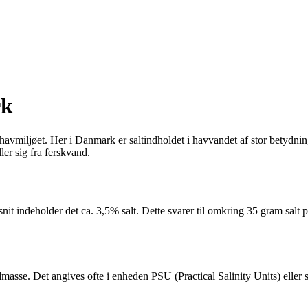
rk
i havmiljøet. Her i Danmark er saltindholdet i havvandet af stor betydni
ler sig fra ferskvand.
t indeholder det ca. 3,5% salt. Dette svarer til omkring 35 gram salt pr
dmasse. Det angives ofte i enheden PSU (Practical Salinity Units) eller so