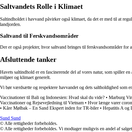
Saltvandets Rolle i Klimaet
Saltindholdet i havvand påvirker også klimaet, da det er med til at re
landjorden.
Saltvand til Ferskvandsområder
Der er også projekter, hvor saltvand bringes til ferskvandsområder for a
Afsluttende tanker
Havets saltindhold er en fascinerende del af vores natur, som spiller en 
miljøer og klimaet generelt.
Vi bør værdsætte og respektere havvandet og dets saltholdighed som en
Vaccinationer til Bali og Indonesien: Hvad skal du vide?
•
Marburg Vir
Vaccinationer og Rejsevejledning til Vietnam
•
Hvor længe varer coro
•
Kåre Mølbak – En Sand Ekspert inden for TR-biler
•
Hepatitis A og
Sund Sund
© Alle rettigheder forbeholdes.
© Alle rettigheder forbeholdes. Vi modtager muligvis en andel af salget,