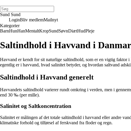
Sund Sund
Login
Bliv medlem
Mailnyt
Kategorier
Barn
Hun
Han
Mentalt
Krop
Sund
Søvn
Diæt
Hud
Pleje
Saltindhold i Havvand i Danma
Havvand er kendt for sit naturlige saltindhold, som er en vigtig faktor 
egentlig er i havvand, hvad salinitet betyder, og hvordan saltvand adskil
Saltindhold i Havvand generelt
Havvandets saltindhold varierer rundt omkring i verden, men i gennemsni
end 30 ‰ (per mille).
Salinitet og Saltkoncentration
Salinitet er målingen af det totale saltindhold i havvand eller andre van
klimatiske forhold og tilførsel af ferskvand fra floder og regn.