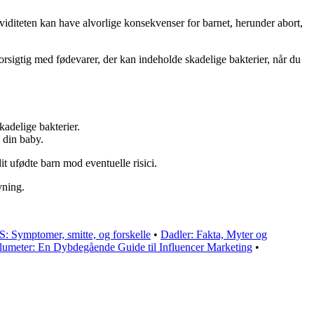
aviditeten kan have alvorlige konsekvenser for barnet, herunder abort,
 forsigtig med fødevarer, der kan indeholde skadelige bakterier, når du
kadelige bakterier.
g din baby.
it ufødte barn mod eventuelle risici.
vning.
 Symptomer, smitte, og forskelle
•
Dadler: Fakta, Myter og
flumeter: En Dybdegående Guide til Influencer Marketing
•