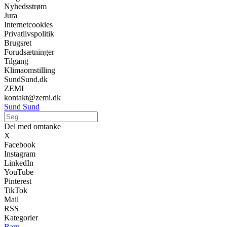
Nyhedsstrøm
Jura
Internetcookies
Privatlivspolitik
Brugsret
Forudsætninger
Tilgang
Klimaomstilling
SundSund.dk
ZEMI
kontakt@zemi.dk
Sund Sund
Del med omtanke
X
Facebook
Instagram
LinkedIn
YouTube
Pinterest
TikTok
Mail
RSS
Kategorier
Barn