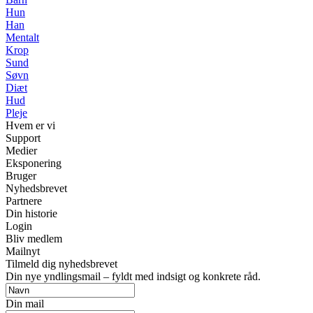
Hun
Han
Mentalt
Krop
Sund
Søvn
Diæt
Hud
Pleje
Hvem er vi
Support
Medier
Eksponering
Bruger
Nyhedsbrevet
Partnere
Din historie
Login
Bliv medlem
Mailnyt
Tilmeld dig nyhedsbrevet
Din nye yndlingsmail – fyldt med indsigt og konkrete råd.
Din mail