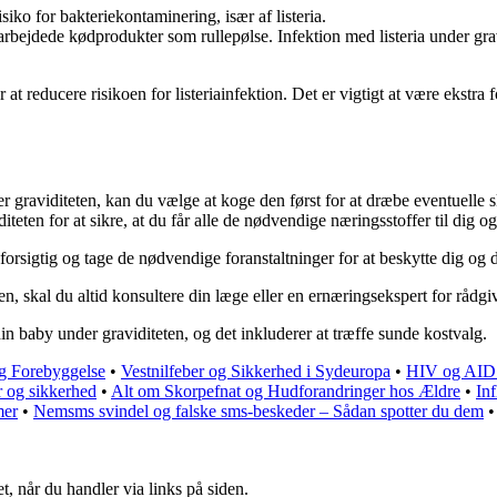
siko for bakteriekontaminering, især af listeria.
orarbejdede kødprodukter som rullepølse. Infektion med listeria under gr
 at reducere risikoen for listeriainfektion. Det er vigtigt at være ekstra
er graviditeten, kan du vælge at koge den først for at dræbe eventuelle s
iteten for at sikre, at du får alle de nødvendige næringsstoffer til dig o
orsigtig og tage de nødvendige foranstaltninger for at beskytte dig og d
, skal du altid konsultere din læge eller en ernæringsekspert for rådgi
g din baby under graviditeten, og det inkluderer at træffe sunde kostvalg.
og Forebyggelse
•
Vestnilfeber og Sikkerhed i Sydeuropa
•
HIV og AIDS:
r og sikkerhed
•
Alt om Skorpefnat og Hudforandringer hos Ældre
•
In
mer
•
Nemsms svindel og falske sms-beskeder – Sådan spotter du dem
•
t, når du handler via links på siden.