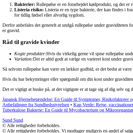
Bakterier:
Rullepølse er en forarbejdet kødprodukt, og der er ri
Listeria risiko:
Listeria er en type bakterie, der kan findes i f
for tidlig fødsel eller alvorlig sygdom.
Derfor anbefales det generelt at undgå rullepølse under graviditeten for
er gravid.
Råd til gravide kvinder
Kogte produkter:
Hvis du virkelig gerne vil spise rullepølse und
Variation:
Det er altid godt at vælge en varieret kost under gravid
Så selvom rullepølse kan være en lækker godbid, er det bedst at være f
Hvis du har bekymringer eller spørgsmål om din kost under graviditeten
Det er vigtigt at huske på, at det vigtigste er at tage sig af dig selv o
Japansk Hjernebetændelse: En Guide til Symptomer, Risikofaktorer 
Anbefalinger fra Sundhedsstyrelsen
•
Kap Verde: Rejse, vaccinatione
Tuberkulose Bakterie: En Guide til Mycobacterium og Mikroorganis
Sund Sund
© Alle rettigheder forbeholdes.
© Alle rettigheder forbeholdes. Vi modtager muligvis en andel af salge