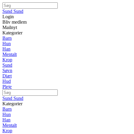
Sund Sund
Login
Bliv medlem
Mailnyt
Kategorier
Barn
Hun
Han
Mentalt
Krop
Sund
Søvn
Diæt
Hud
Pleje
Sund Sund
Kategorier
Barn
Hun
Han
Mentalt
Krop