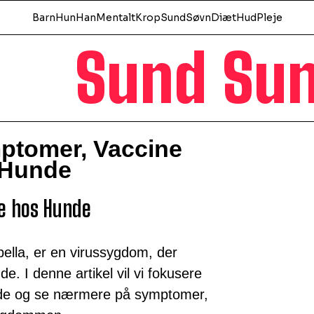
Barn
Hun
Han
Mentalt
Krop
Sund
Søvn
Diæt
Hud
Pleje
Sund Su
ptomer, Vaccine
 Hunde
de hos Hunde
lla, er en virussygdom, der
. I denne artikel vil vi fokusere
nde og se nærmere på symptomer,