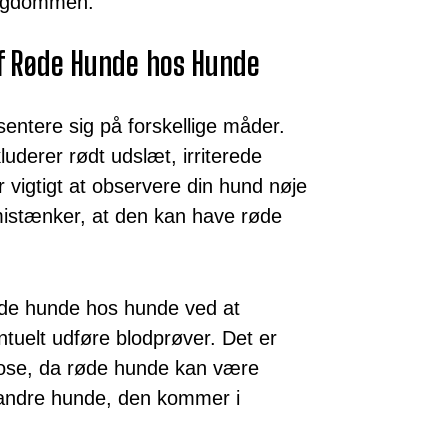
sygdommen.
f Røde Hunde hos Hunde
ntere sig på forskellige måder.
uderer rødt udslæt, irriterede
 vigtigt at observere din hund nøje
istænker, at den kan have røde
øde hunde hos hunde ved at
uelt udføre blodprøver. Det er
nose, da røde hunde kan være
g andre hunde, den kommer i