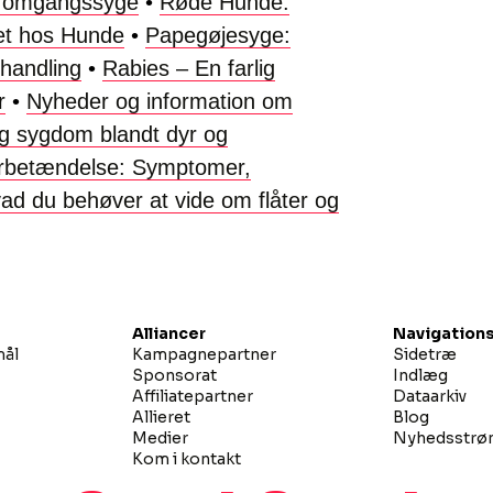
g omgangssyge
•
Røde Hunde:
et hos Hunde
•
Papegøjesyge:
handling
•
Rabies – En farlig
r
•
Nyheder og information om
ig sygdom blandt dyr og
erbetændelse: Symptomer,
vad du behøver at vide om flåter og
Alliancer
Navigations
mål
Kampagnepartner
Sidetræ
Sponsorat
Indlæg
Affiliatepartner
Dataarkiv
Allieret
Blog
Medier
Nyhedsstr
Kom i kontakt