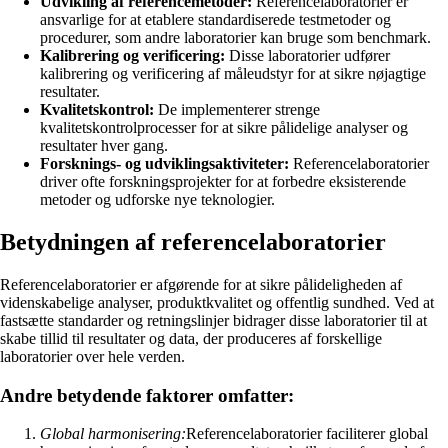
Udvikling af referencemetoder:
Referencelaboratorier er
ansvarlige for at etablere standardiserede testmetoder og
procedurer, som andre laboratorier kan bruge som benchmark.
Kalibrering og verificering:
Disse laboratorier udfører
kalibrering og verificering af måleudstyr for at sikre nøjagtige
resultater.
Kvalitetskontrol:
De implementerer strenge
kvalitetskontrolprocesser for at sikre pålidelige analyser og
resultater hver gang.
Forsknings- og udviklingsaktiviteter:
Referencelaboratorier
driver ofte forskningsprojekter for at forbedre eksisterende
metoder og udforske nye teknologier.
Betydningen af referencelaboratorier
Referencelaboratorier er afgørende for at sikre pålideligheden af
videnskabelige analyser, produktkvalitet og offentlig sundhed. Ved at
fastsætte standarder og retningslinjer bidrager disse laboratorier til at
skabe tillid til resultater og data, der produceres af forskellige
laboratorier over hele verden.
Andre betydende faktorer omfatter:
Global harmonisering:
Referencelaboratorier faciliterer global