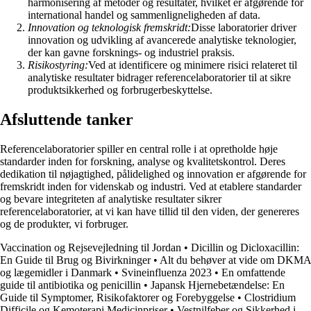
harmonisering af metoder og resultater, hvilket er afgørende for
international handel og sammenligneligheden af data.
Innovation og teknologisk fremskridt:
Disse laboratorier driver
innovation og udvikling af avancerede analytiske teknologier,
der kan gavne forsknings- og industriel praksis.
Risikostyring:
Ved at identificere og minimere risici relateret til
analytiske resultater bidrager referencelaboratorier til at sikre
produktsikkerhed og forbrugerbeskyttelse.
Afsluttende tanker
Referencelaboratorier spiller en central rolle i at opretholde høje
standarder inden for forskning, analyse og kvalitetskontrol. Deres
dedikation til nøjagtighed, pålidelighed og innovation er afgørende for
fremskridt inden for videnskab og industri. Ved at etablere standarder
og bevare integriteten af analytiske resultater sikrer
referencelaboratorier, at vi kan have tillid til den viden, der genereres
og de produkter, vi forbruger.
Vaccination og Rejsevejledning til Jordan
•
Dicillin og Dicloxacillin:
En Guide til Brug og Bivirkninger
•
Alt du behøver at vide om DKMA
og lægemidler i Danmark
•
Svineinfluenza 2023
•
En omfattende
guide til antibiotika og penicillin
•
Japansk Hjernebetændelse: En
Guide til Symptomer, Risikofaktorer og Forebyggelse
•
Clostridium
Difficile og Kemoterapi Medicinpriser
•
Vestnilfeber og Sikkerhed i