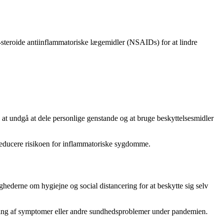
-steroide antiinflammatoriske lægemidler (NSAIDs) for at lindre
gså at undgå at dele personlige genstande og at bruge beskyttelsesmidler
g reducere risikoen for inflammatoriske sygdomme.
ghederne om hygiejne og social distancering for at beskytte sig selv
ærring af symptomer eller andre sundhedsproblemer under pandemien.