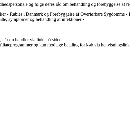
edspersonale og følge deres råd om behandling og forebyggelse af reakti
ker
•
Rabies i Danmark og Forebyggelse af Overførbare Sygdomme
•
itte, symptomer og behandling af infektioner
•
 når du handler via links på siden.
affiliateprogrammer og kan modtage betaling for køb via henvisningslinks