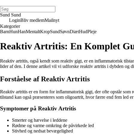
Sund Sund
Login
Bliv medlem
Mailnyt
Kategorier
Barn
Hun
Han
Mentalt
Krop
Sund
Søvn
Diæt
Hud
Pleje
Reaktiv Artritis: En Komplet G
Reaktiv artritis, også kendt som reaktiv gigt, er en inflammatorisk tils
lider af den. I denne artikel vil vi udforske reaktiv artritis i dybden o
Forståelse af Reaktiv Artritis
Reaktiv artritis er en form for inflammatorisk gigt, der ofte opstår som
tilstand kan også præsenteres som oligoartrit, hvor færre end fem led er
Symptomer på Reaktiv Artritis
Smerter og hævelse i leddene
Rødme og varme omkring de påvirkede led
Stivhed og nedsat bevægelighed