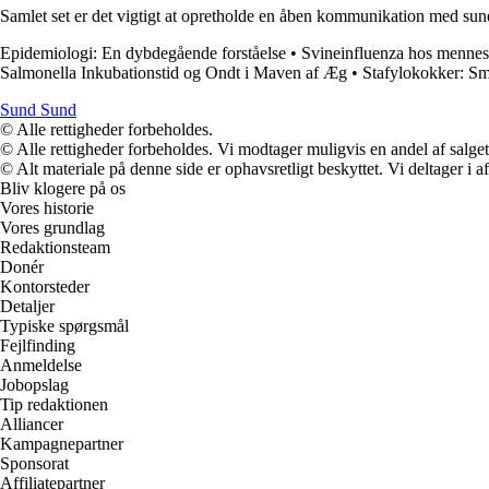
Samlet set er det vigtigt at opretholde en åben kommunikation med sundh
Epidemiologi: En dybdegående forståelse
•
Svineinfluenza hos mennes
Salmonella Inkubationstid og Ondt i Maven af Æg
•
Stafylokokker: Sm
Sund Sund
© Alle rettigheder forbeholdes.
© Alle rettigheder forbeholdes. Vi modtager muligvis en andel af salget,
© Alt materiale på denne side er ophavsretligt beskyttet. Vi deltager i 
Bliv klogere på os
Vores historie
Vores grundlag
Redaktionsteam
Donér
Kontorsteder
Detaljer
Typiske spørgsmål
Fejlfinding
Anmeldelse
Jobopslag
Tip redaktionen
Alliancer
Kampagnepartner
Sponsorat
Affiliatepartner