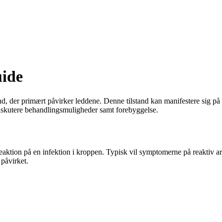
uide
tand, der primært påvirker leddene. Denne tilstand kan manifestere sig p
g diskutere behandlingsmuligheder samt forebyggelse.
 reaktion på en infektion i kroppen. Typisk vil symptomerne på reaktiv ar
 påvirket.