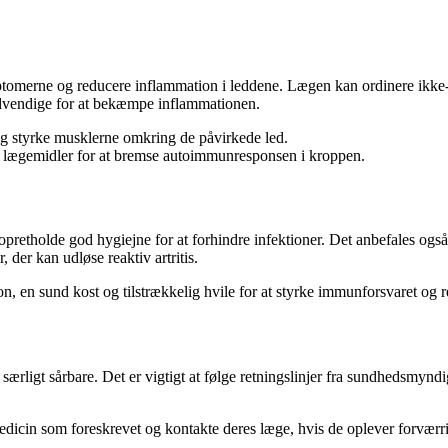
symptomerne og reducere inflammation i leddene. Lægen kan ordinere ikke
nødvendige for at bekæmpe inflammationen.
g styrke musklerne omkring de påvirkede led.
 lægemidler for at bremse autoimmunresponsen i kroppen.
 at opretholde god hygiejne for at forhindre infektioner. Det anbefales o
, der kan udløse reaktiv artritis.
ion, en sund kost og tilstrækkelig hvile for at styrke immunforsvaret o
ærligt sårbare. Det er vigtigt at følge retningslinjer fra sundhedsmyndi
s medicin som foreskrevet og kontakte deres læge, hvis de oplever forv