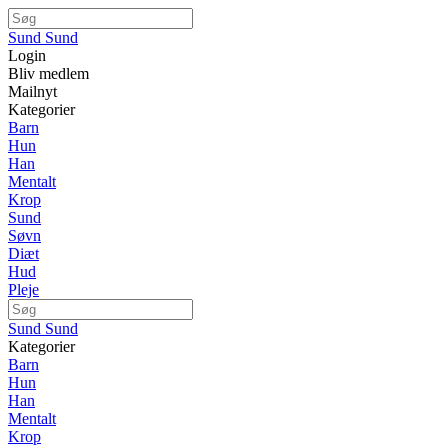
Sund Sund
Login
Bliv medlem
Mailnyt
Kategorier
Barn
Hun
Han
Mentalt
Krop
Sund
Søvn
Diæt
Hud
Pleje
Sund Sund
Kategorier
Barn
Hun
Han
Mentalt
Krop