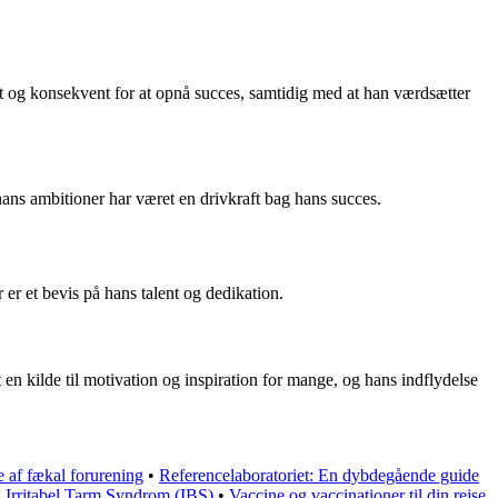
t og konsekvent for at opnå succes, samtidig med at han værdsætter
 hans ambitioner har været en drivkraft bag hans succes.
er et bevis på hans talent og dedikation.
en kilde til motivation og inspiration for mange, og hans indflydelse
e af fækal forurening
•
Referencelaboratoriet: En dybdegående guide
 Irritabel Tarm Syndrom (IBS)
•
Vaccine og vaccinationer til din rejse