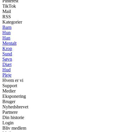
Pinterest
TikTok
Mail
RSS
Kategorier
Barn
Hun
Han
Mentalt
Krop
Sund
Søvn
Diæt
Hud
Pleje
Hvem er vi
Support
Medier
Eksponering
Bruger
Nyhedsbrevet
Partnere
Din historie
Login
Bliv medlem