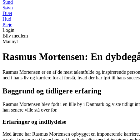
Sund
Søvn
Diæt
Hud
Pleje
Login
Bliv medlem
Mailnyt
Rasmus Mortensen: En dybdegå
Rasmus Mortensen er en af de mest talentfulde og inspirerende person
ned i hans liv og karriere for at forstå, hvad der har ført til hans succes
Baggrund og tidligere erfaring
Rasmus Mortensen blev født i en lille by i Danmark og viste tidligt in
han senere ville stå over for.
Erfaringer og indflydelse
Med årene har Rasmus Mortensen opbygget en imponerende karriere, hv
værdsat ressource i branchen, og han fortsætter med at inspirere andre