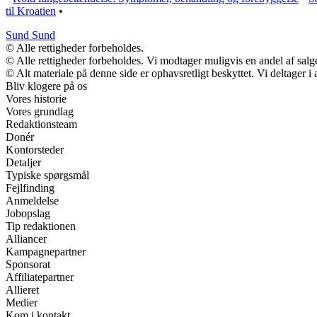
til Kroatien
•
Sund Sund
© Alle rettigheder forbeholdes.
© Alle rettigheder forbeholdes. Vi modtager muligvis en andel af salge
© Alt materiale på denne side er ophavsretligt beskyttet. Vi deltager 
Bliv klogere på os
Vores historie
Vores grundlag
Redaktionsteam
Donér
Kontorsteder
Detaljer
Typiske spørgsmål
Fejlfinding
Anmeldelse
Jobopslag
Tip redaktionen
Alliancer
Kampagnepartner
Sponsorat
Affiliatepartner
Allieret
Medier
Kom i kontakt