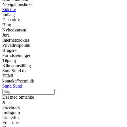
Navigationslinks
Sidetræ
Indlæg
Dataarkiv
Blog
Nyhedsstrøm
Jura
Internetcookies
Privatlivspolitik
Brugsret
Forudsætninger
Tilgang
Klimaomstilling
SundSund.dk
ZEMI
kontakt@zemi.dk
Sund Sund
Del med omtanke
X
Facebook
Instagram
LinkedIn
YouTube