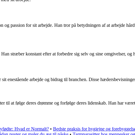
og passion for sit arbejde. Han tror på betydningen af at arbejde hård
. Han stræber konstant efter at forbedre sig selv og sine omgivelser, og
sit enestående arbejde og bidrag til branchen. Disse hædersbevisninger 
r til at følge deres drømme og forfølge deres lidenskab. Han har været 
yfødte: Hvad er Normalt?
•
Bedste praksis for hygiejne og forebyggels
ådan puster og maler du æg til påske
•
Tarmparasitter hos mennesker og