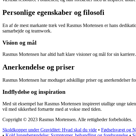
Personlige egenskaber og filosofi
En af de mest markante træk ved Rasmus Mortensen er hans dedikation 
samarbejde og teamwork.
Vision og mål
Rasmus Mortensen har altid haft klare visioner og mål for sin karriere
Anerkendelse og priser
Rasmus Mortensen har modtaget adskillige priser og anerkendelser for 
Indflydelse og inspiration
Med sit eksempel har Rasmus Mortensen inspireret utallige unge talente
vil med sikkerhed fortsætte med at vokse med tiden.
Copyright © 2023 Rasmus Mortensen. Alle rettigheder forbeholdes.
Skoldkopper under Graviditet: Hvad skal du vide
•
Fødselsvægt og N
•
Kold lungebetændelse: Symptomer, behandling og forebyggelse
•
S