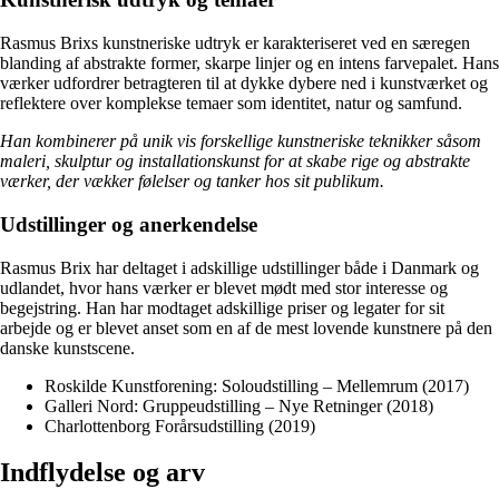
Rasmus Brixs kunstneriske udtryk er karakteriseret ved en særegen
blanding af abstrakte former, skarpe linjer og en intens farvepalet. Hans
værker udfordrer betragteren til at dykke dybere ned i kunstværket og
reflektere over komplekse temaer som identitet, natur og samfund.
Han kombinerer på unik vis forskellige kunstneriske teknikker såsom
maleri, skulptur og installationskunst for at skabe rige og abstrakte
værker, der vækker følelser og tanker hos sit publikum.
Udstillinger og anerkendelse
Rasmus Brix har deltaget i adskillige udstillinger både i Danmark og
udlandet, hvor hans værker er blevet mødt med stor interesse og
begejstring. Han har modtaget adskillige priser og legater for sit
arbejde og er blevet anset som en af de mest lovende kunstnere på den
danske kunstscene.
Roskilde Kunstforening: Soloudstilling – Mellemrum (2017)
Galleri Nord: Gruppeudstilling – Nye Retninger (2018)
Charlottenborg Forårsudstilling (2019)
Indflydelse og arv