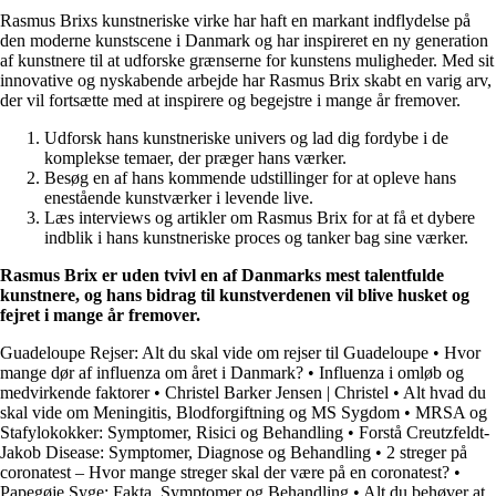
Rasmus Brixs kunstneriske virke har haft en markant indflydelse på
den moderne kunstscene i Danmark og har inspireret en ny generation
af kunstnere til at udforske grænserne for kunstens muligheder. Med sit
innovative og nyskabende arbejde har Rasmus Brix skabt en varig arv,
der vil fortsætte med at inspirere og begejstre i mange år fremover.
Udforsk hans kunstneriske univers og lad dig fordybe i de
komplekse temaer, der præger hans værker.
Besøg en af hans kommende udstillinger for at opleve hans
enestående kunstværker i levende live.
Læs interviews og artikler om Rasmus Brix for at få et dybere
indblik i hans kunstneriske proces og tanker bag sine værker.
Rasmus Brix er uden tvivl en af Danmarks mest talentfulde
kunstnere, og hans bidrag til kunstverdenen vil blive husket og
fejret i mange år fremover.
Guadeloupe Rejser: Alt du skal vide om rejser til Guadeloupe
•
Hvor
mange dør af influenza om året i Danmark?
•
Influenza i omløb og
medvirkende faktorer
•
Christel Barker Jensen | Christel
•
Alt hvad du
skal vide om Meningitis, Blodforgiftning og MS Sygdom
•
MRSA og
Stafylokokker: Symptomer, Risici og Behandling
•
Forstå Creutzfeldt-
Jakob Disease: Symptomer, Diagnose og Behandling
•
2 streger på
coronatest – Hvor mange streger skal der være på en coronatest?
•
Papegøje Syge: Fakta, Symptomer og Behandling
•
Alt du behøver at