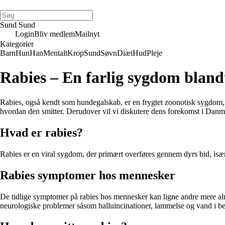
Sund Sund
Login
Bliv medlem
Mailnyt
Kategorier
Barn
Hun
Han
Mentalt
Krop
Sund
Søvn
Diæt
Hud
Pleje
Rabies – En farlig sygdom blan
Rabies, også kendt som hundegalskab, er en frygtet zoonotisk sygdom, 
hvordan den smitter. Derudover vil vi diskutere dens forekomst i Dan
Hvad er rabies?
Rabies er en viral sygdom, der primært overføres gennem dyrs bid, is
Rabies symptomer hos mennesker
De tidlige symptomer på rabies hos mennesker kan ligne andre mere al
neurologiske problemer såsom halluincinationer, lammelse og vand i b