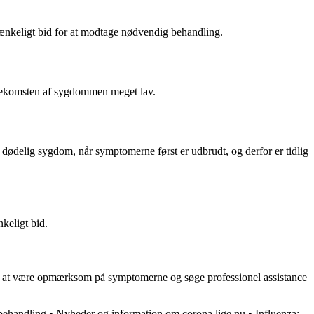
istænkeligt bid for at modtage nødvendig behandling.
orekomsten af sygdommen meget lav.
 dødelig sygdom, når symptomerne først er udbrudt, og derfor er tidlig
keligt bid.
gt at være opmærksom på symptomerne og søge professionel assistance
behandling
•
Nyheder og information om corona lige nu
•
Influenza: