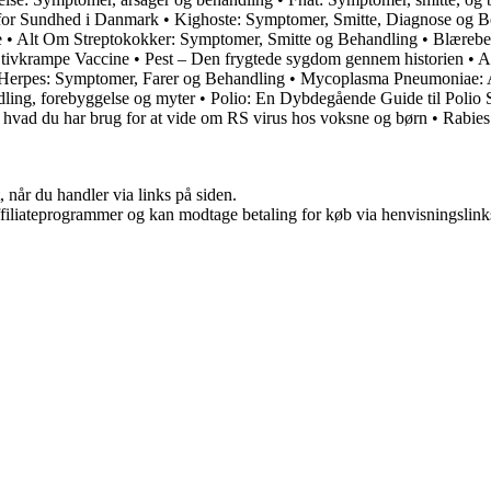
n for Sundhed i Danmark
•
Kighoste: Symptomer, Smitte, Diagnose og B
e
•
Alt Om Streptokokker: Symptomer, Smitte og Behandling
•
Blærebe
tivkrampe Vaccine
•
Pest – Den frygtede sygdom gennem historien
•
A
 Herpes: Symptomer, Farer og Behandling
•
Mycoplasma Pneumoniae: Al
ling, forebyggelse og myter
•
Polio: En Dybdegående Guide til Poli
 hvad du har brug for at vide om RS virus hos voksne og børn
•
Rabies
 når du handler via links på siden.
affiliateprogrammer og kan modtage betaling for køb via henvisningslinks