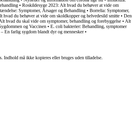
ehandling
•
Roskildesyge 2023: Alt hvad du behøver at vide om
tændelse: Symptomer, Årsager og Behandling
•
Borrelia: Symptomer,
lt hvad du behøver at vide om skoldkopper og helvedesild smitte
•
Den
t hvad du skal vide om symptomer, behandling og forebyggelse
•
Alt
o Sygdommen og Vaccinen
•
E. coli bakterier: Behandling, symptomer
 – En farlig sygdom blandt dyr og mennesker
•
. Indhold må ikke kopieres eller bruges uden tilladelse.