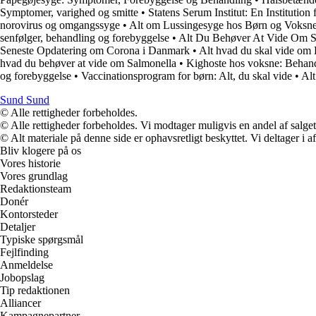
Symptomer, varighed og smitte
•
Statens Serum Institut: En Institutio
norovirus og omgangssyge
•
Alt om Lussingesyge hos Børn og Voksn
senfølger, behandling og forebyggelse
•
Alt Du Behøver At Vide Om S
Seneste Opdatering om Corona i Danmark
•
Alt hvad du skal vide om
hvad du behøver at vide om Salmonella
•
Kighoste hos voksne: Behand
og forebyggelse
•
Vaccinationsprogram for børn: Alt, du skal vide
•
Alt
Sund Sund
© Alle rettigheder forbeholdes.
© Alle rettigheder forbeholdes. Vi modtager muligvis en andel af salget,
© Alt materiale på denne side er ophavsretligt beskyttet. Vi deltager i 
Bliv klogere på os
Vores historie
Vores grundlag
Redaktionsteam
Donér
Kontorsteder
Detaljer
Typiske spørgsmål
Fejlfinding
Anmeldelse
Jobopslag
Tip redaktionen
Alliancer
Kampagnepartner