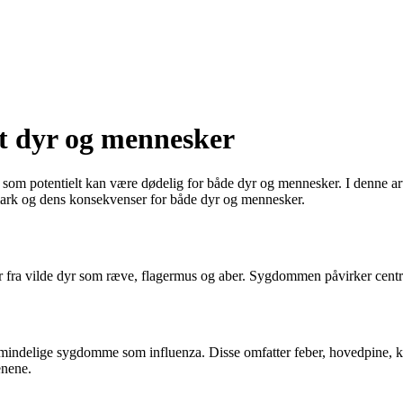
dt dyr og mennesker
som potentielt kan være dødelig for både dyr og mennesker. I denne art
mark og dens konsekvenser for både dyr og mennesker.
ær fra vilde dyr som ræve, flagermus og aber. Sygdommen påvirker cent
mindelige sygdomme som influenza. Disse omfatter feber, hovedpine, k
enene.