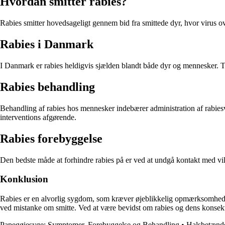
Hvordan smitter rabies?
Rabies smitter hovedsageligt gennem bid fra smittede dyr, hvor virus ov
Rabies i Danmark
I Danmark er rabies heldigvis sjælden blandt både dyr og mennesker.
Rabies behandling
Behandling af rabies hos mennesker indebærer administration af rabiesva
interventions afgørende.
Rabies forebyggelse
Den bedste måde at forhindre rabies på er ved at undgå kontakt med vil
Konklusion
Rabies er en alvorlig sygdom, som kræver øjeblikkelig opmærksomhed o
ved mistanke om smitte. Ved at være bevidst om rabies og dens konsekve
Papegøjesyge: Symptomer, Forebyggelse og Behandling
•
Halsbetænde