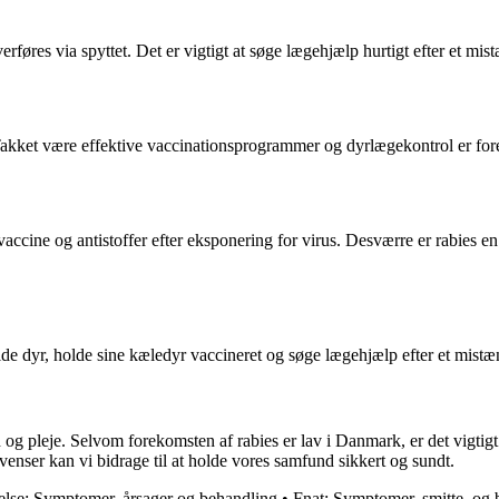
erføres via spyttet. Det er vigtigt at søge lægehjælp hurtigt efter et m
 Takket være effektive vaccinationsprogrammer og dyrlægekontrol er f
ccine og antistoffer efter eksponering for virus. Desværre er rabies en
de dyr, holde sine kæledyr vaccineret og søge lægehjælp efter et mistæn
g pleje. Selvom forekomsten af rabies er lav i Danmark, er det vigti
nser kan vi bidrage til at holde vores samfund sikkert og sundt.
lse: Symptomer, årsager og behandling
•
Fnat: Symptomer, smitte, og 