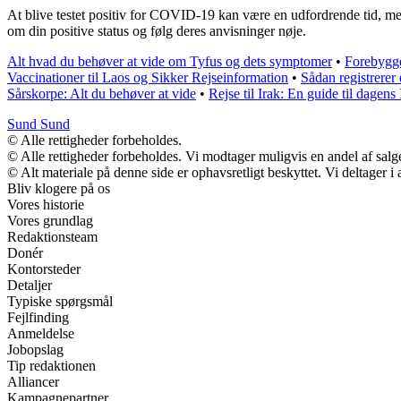
At blive testet positiv for COVID-19 kan være en udfordrende tid, men 
om din positive status og følg deres anvisninger nøje.
Alt hvad du behøver at vide om Tyfus og dets symptomer
•
Forebygge
Vaccinationer til Laos og Sikker Rejseinformation
•
Sådan registrere
Sårskorpe: Alt du behøver at vide
•
Rejse til Irak: En guide til dagens 
Sund Sund
© Alle rettigheder forbeholdes.
© Alle rettigheder forbeholdes. Vi modtager muligvis en andel af salge
© Alt materiale på denne side er ophavsretligt beskyttet. Vi deltager 
Bliv klogere på os
Vores historie
Vores grundlag
Redaktionsteam
Donér
Kontorsteder
Detaljer
Typiske spørgsmål
Fejlfinding
Anmeldelse
Jobopslag
Tip redaktionen
Alliancer
Kampagnepartner