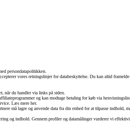
med persondatapolitikken.
ccepterer vores retningslinjer for databeskyttelse. Du kan altid frameld
t, når du handler via links på siden.
i affiliateprogrammer og kan modtage betaling for køb via henvisningslin
ervice. Læs mere her.
rtnere må lagre og anvende data fra din enhed for at tilpasse indhold, 
ering og indhold. Gennem profiler og datamålinger vurderer vi effekti