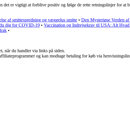
det er vigtigt at forblive positiv og følge de rette retningslinjer for
lse af smittespredning og væggelus smitte
•
Den Mysteriøse Verden af
r du dig for COVID-19
•
Vaccination og Indrejsekrav til USA: Alt Hva
Irak
•
t, når du handler via links på siden.
i affiliateprogrammer og kan modtage betaling for køb via henvisningslin