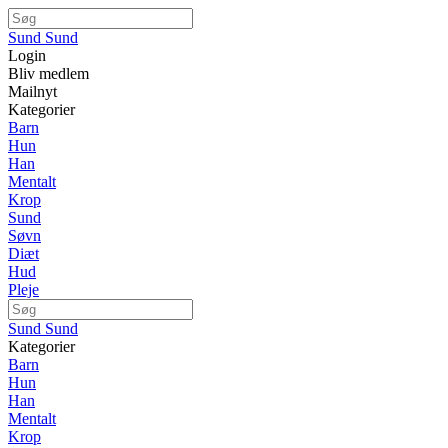
Sund Sund
Login
Bliv medlem
Mailnyt
Kategorier
Barn
Hun
Han
Mentalt
Krop
Sund
Søvn
Diæt
Hud
Pleje
Sund Sund
Kategorier
Barn
Hun
Han
Mentalt
Krop