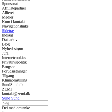
Sponsorat
Affiliatepartner
Allieret
Medier
Kom i kontakt
Navigationslinks
Sidetræ
Indlæg
Dataarkiv
Blog
Nyhedsstrøm
Jura
Internetcookies
Privatlivspolitik
Brugsret
Forudsætninger
Tilgang
Klimaomstilling
SundSund.dk
ZEMI
kontakt@zemi.dk
Sund Sund
Del med omtanke