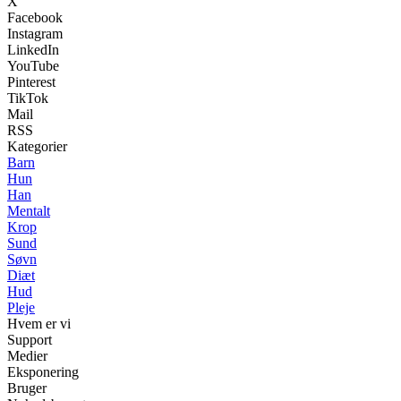
X
Facebook
Instagram
LinkedIn
YouTube
Pinterest
TikTok
Mail
RSS
Kategorier
Barn
Hun
Han
Mentalt
Krop
Sund
Søvn
Diæt
Hud
Pleje
Hvem er vi
Support
Medier
Eksponering
Bruger