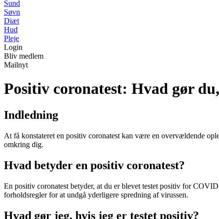
Sund
Søvn
Diæt
Hud
Pleje
Login
Bliv medlem
Mailnyt
Positiv coronatest: Hvad gør du, 
Indledning
At få konstateret en positiv coronatest kan være en overvældende ople
omkring dig.
Hvad betyder en positiv coronatest?
En positiv coronatest betyder, at du er blevet testet positiv for COVID-
forholdsregler for at undgå yderligere spredning af virussen.
Hvad gør jeg, hvis jeg er testet positiv?