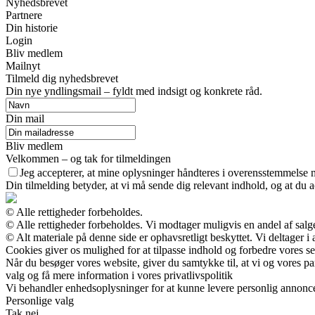
Nyhedsbrevet
Partnere
Din historie
Login
Bliv medlem
Mailnyt
Tilmeld dig nyhedsbrevet
Din nye yndlingsmail – fyldt med indsigt og konkrete råd.
Din mail
Bliv medlem
Velkommen – og tak for tilmeldingen
Jeg accepterer, at mine oplysninger håndteres i overensstemmelse 
Din tilmelding betyder, at vi må sende dig relevant indhold, og at du a
© Alle rettigheder forbeholdes.
© Alle rettigheder forbeholdes. Vi modtager muligvis en andel af salge
© Alt materiale på denne side er ophavsretligt beskyttet. Vi deltager 
Cookies giver os mulighed for at tilpasse indhold og forbedre vores s
Når du besøger vores website, giver du samtykke til, at vi og vores pa
valg og få mere information i vores privatlivspolitik
Vi behandler enhedsoplysninger for at kunne levere personlig annonc
Personlige valg
Tak nej