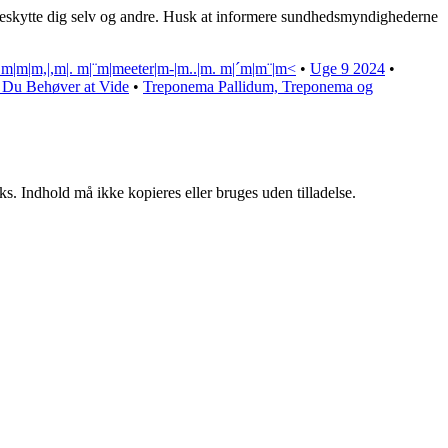
 at beskytte dig selv og andre. Husk at informere sundhedsmyndighederne
 m|m|m,|,m|. m|¨m|meeter|m-|m..|m. m|´m|m¨|m<
•
Uge 9 2024
•
d Du Behøver at Vide
•
Treponema Pallidum, Treponema og
ks. Indhold må ikke kopieres eller bruges uden tilladelse.