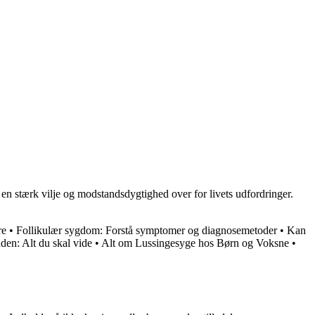
en stærk vilje og modstandsdygtighed over for livets udfordringer.
re
•
Follikulær sygdom: Forstå symptomer og diagnosemetoder
•
Kan
en: Alt du skal vide
•
Alt om Lussingesyge hos Børn og Voksne
•