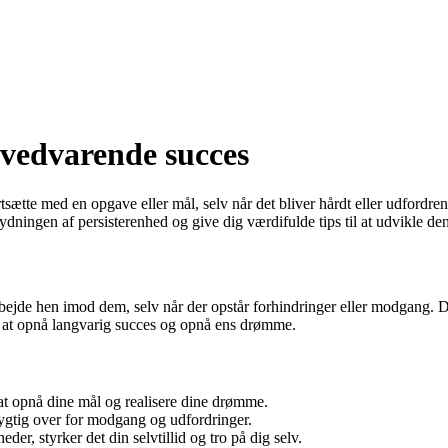
å vedvarende succes
tsætte med en opgave eller mål, selv når det bliver hårdt eller udfordren
etydningen af persisterenhed og give dig værdifulde tips til at udvikle d
bejde hen imod dem, selv når der opstår forhindringer eller modgang. Det
or at opnå langvarig succes og opnå ens drømme.
l at opnå dine mål og realisere dine drømme.
gtig over for modgang og udfordringer.
er, styrker det din selvtillid og tro på dig selv.