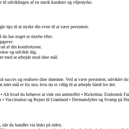
til udviklingen af en stærk karakter og viljestyrke.
 tips til at styrke din evne til at være persistent:
å du har noget at stræbe efter.
pgaver.
e ud af din komfortzone.
vokse og udvikle dig.
sæt med at arbejde mod dine mål.
å succes og realisere dine drømme. Ved at være persistent, udvikler du 
intet mål er for stor, hvis du er villig til at arbejde hårdt for det.
•
Alt hvad du behøver at vide om antistoffer
•
Rickettsia: Endemisk Fa
n
•
Vaccination og Rejser til Grønland
•
Dermatofytter og Svamp på Hud
 når du handler via links på siden.