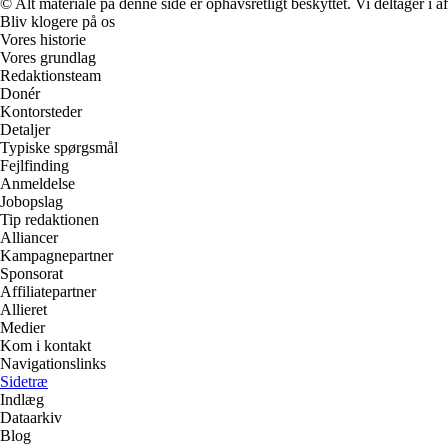
© Alt materiale på denne side er ophavsretligt beskyttet. Vi deltager i 
Bliv klogere på os
Vores historie
Vores grundlag
Redaktionsteam
Donér
Kontorsteder
Detaljer
Typiske spørgsmål
Fejlfinding
Anmeldelse
Jobopslag
Tip redaktionen
Alliancer
Kampagnepartner
Sponsorat
Affiliatepartner
Allieret
Medier
Kom i kontakt
Navigationslinks
Sidetræ
Indlæg
Dataarkiv
Blog