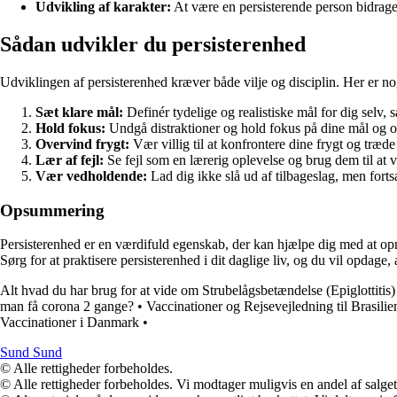
Udvikling af karakter:
At være en persisterende person bidrager 
Sådan udvikler du persisterenhed
Udviklingen af persisterenhed kræver både vilje og disciplin. Her er nogle
Sæt klare mål:
Definér tydelige og realistiske mål for dig selv, s
Hold fokus:
Undgå distraktioner og hold fokus på dine mål og o
Overvind frygt:
Vær villig til at konfrontere dine frygt og træd
Lær af fejl:
Se fejl som en lærerig oplevelse og brug dem til at 
Vær vedholdende:
Lad dig ikke slå ud af tilbageslag, men fort
Opsummering
Persisterenhed er en værdifuld egenskab, der kan hjælpe dig med at opn
Sørg for at praktisere persisterenhed i dit daglige liv, og du vil opdage, at 
Alt hvad du har brug for at vide om Strubelågsbetændelse (Epiglottitis)
man få corona 2 gange?
•
Vaccinationer og Rejsevejledning til Brasilie
Vaccinationer i Danmark
•
Sund Sund
© Alle rettigheder forbeholdes.
© Alle rettigheder forbeholdes. Vi modtager muligvis en andel af salget,