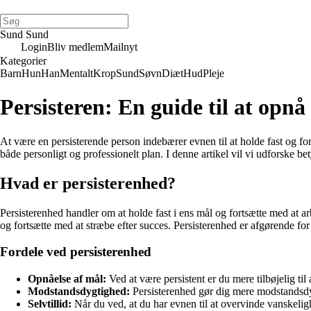
Sund Sund
Login
Bliv medlem
Mailnyt
Kategorier
Barn
Hun
Han
Mentalt
Krop
Sund
Søvn
Diæt
Hud
Pleje
Persisteren: En guide til at opn
At være en persisterende person indebærer evnen til at holde fast og for
både personligt og professionelt plan. I denne artikel vil vi udforske b
Hvad er persisterenhed?
Persisterenhed handler om at holde fast i ens mål og fortsætte med at ar
og fortsætte med at stræbe efter succes. Persisterenhed er afgørende f
Fordele ved persisterenhed
Opnåelse af mål:
Ved at være persistent er du mere tilbøjelig ti
Modstandsdygtighed:
Persisterenhed gør dig mere modstandsdy
Selvtillid:
Når du ved, at du har evnen til at overvinde vanskelighed