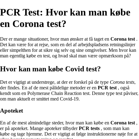
PCR Test: Hvor kan man købe
en Corona test?
Der er mange situationer, hvor man ønsker at få taget en
Corona test
.
Det kan være for at rejse, som en del af arbejdspladsens retningslinjer
eller simpelthen for at sikre sig selv og sine omgivelser. Men hvor kan
man egentlig købe en test, og hvad skal man være opmærksom på?
Hvor kan man købe Covid test?
Det er vigtigt at understrege, at der er forskel på de type
Corona tests
,
der findes. En af de mest pålidelige metoder er en
PCR test
, også
kendt som en Polymerase Chain Reaction test. Denne type test påviser,
om man aktuelt er smittet med Covid-19.
Apoteket
En af de mest almindelige steder, hvor man kan købe en
Corona test
,
er på apoteket. Mange apoteker tilbyder
PCR tests
, som man kan
købe og tage hjemme. Det er vigtigt at følge instruktionerne nøje for at