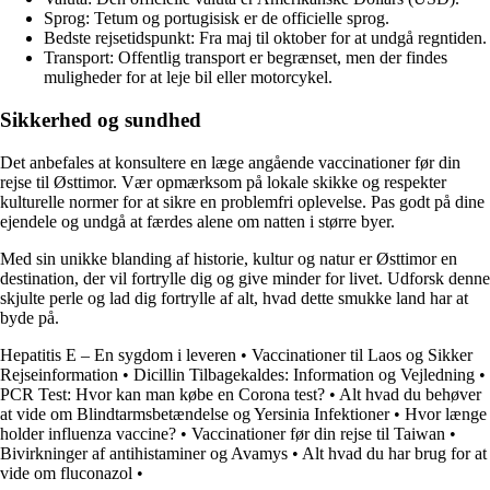
Sprog: Tetum og portugisisk er de officielle sprog.
Bedste rejsetidspunkt: Fra maj til oktober for at undgå regntiden.
Transport: Offentlig transport er begrænset, men der findes
muligheder for at leje bil eller motorcykel.
Sikkerhed og sundhed
Det anbefales at konsultere en læge angående vaccinationer før din
rejse til Østtimor. Vær opmærksom på lokale skikke og respekter
kulturelle normer for at sikre en problemfri oplevelse. Pas godt på dine
ejendele og undgå at færdes alene om natten i større byer.
Med sin unikke blanding af historie, kultur og natur er Østtimor en
destination, der vil fortrylle dig og give minder for livet. Udforsk denne
skjulte perle og lad dig fortrylle af alt, hvad dette smukke land har at
byde på.
Hepatitis E – En sygdom i leveren
•
Vaccinationer til Laos og Sikker
Rejseinformation
•
Dicillin Tilbagekaldes: Information og Vejledning
•
PCR Test: Hvor kan man købe en Corona test?
•
Alt hvad du behøver
at vide om Blindtarmsbetændelse og Yersinia Infektioner
•
Hvor længe
holder influenza vaccine?
•
Vaccinationer før din rejse til Taiwan
•
Bivirkninger af antihistaminer og Avamys
•
Alt hvad du har brug for at
vide om fluconazol
•