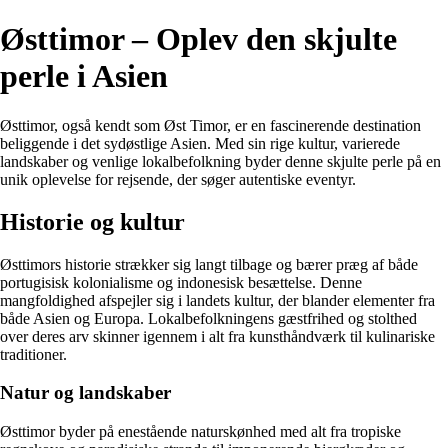
Østtimor – Oplev den skjulte
perle i Asien
Østtimor, også kendt som Øst Timor, er en fascinerende destination
beliggende i det sydøstlige Asien. Med sin rige kultur, varierede
landskaber og venlige lokalbefolkning byder denne skjulte perle på en
unik oplevelse for rejsende, der søger autentiske eventyr.
Historie og kultur
Østtimors historie strækker sig langt tilbage og bærer præg af både
portugisisk kolonialisme og indonesisk besættelse. Denne
mangfoldighed afspejler sig i landets kultur, der blander elementer fra
både Asien og Europa. Lokalbefolkningens gæstfrihed og stolthed
over deres arv skinner igennem i alt fra kunsthåndværk til kulinariske
traditioner.
Natur og landskaber
Østtimor byder på enestående naturskønhed med alt fra tropiske