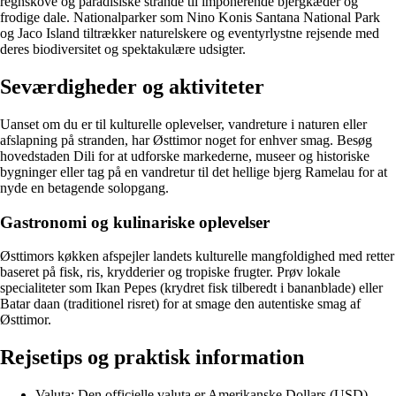
regnskove og paradisiske strande til imponerende bjergkæder og
frodige dale. Nationalparker som Nino Konis Santana National Park
og Jaco Island tiltrækker naturelskere og eventyrlystne rejsende med
deres biodiversitet og spektakulære udsigter.
Seværdigheder og aktiviteter
Uanset om du er til kulturelle oplevelser, vandreture i naturen eller
afslapning på stranden, har Østtimor noget for enhver smag. Besøg
hovedstaden Dili for at udforske markederne, museer og historiske
bygninger eller tag på en vandretur til det hellige bjerg Ramelau for at
nyde en betagende solopgang.
Gastronomi og kulinariske oplevelser
Østtimors køkken afspejler landets kulturelle mangfoldighed med retter
baseret på fisk, ris, krydderier og tropiske frugter. Prøv lokale
specialiteter som Ikan Pepes (krydret fisk tilberedt i bananblade) eller
Batar daan (traditionel risret) for at smage den autentiske smag af
Østtimor.
Rejsetips og praktisk information
Valuta: Den officielle valuta er Amerikanske Dollars (USD).