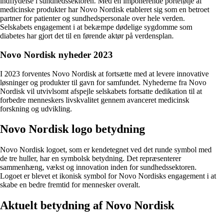
indflydelse i sundhedssektoren. Med en imponerende portefølje af
medicinske produkter har Novo Nordisk etableret sig som en betroet
partner for patienter og sundhedspersonale over hele verden.
Selskabets engagement i at bekæmpe dødelige sygdomme som
diabetes har gjort det til en førende aktør på verdensplan.
Novo Nordisk nyheder 2023
I 2023 forventes Novo Nordisk at fortsætte med at levere innovative
løsninger og produkter til gavn for samfundet. Nyhederne fra Novo
Nordisk vil utvivlsomt afspejle selskabets fortsatte dedikation til at
forbedre menneskers livskvalitet gennem avanceret medicinsk
forskning og udvikling.
Novo Nordisk logo betydning
Novo Nordisk logoet, som er kendetegnet ved det runde symbol med
de tre huller, har en symbolsk betydning. Det repræsenterer
sammenhæng, vækst og innovation inden for sundhedssektoren.
Logoet er blevet et ikonisk symbol for Novo Nordisks engagement i at
skabe en bedre fremtid for mennesker overalt.
Aktuelt betydning af Novo Nordisk