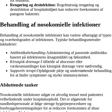
for resistens.
Rengøring og desinfektion:
Regelmæssig rengøring og
desinfektion af hospitalmiljøet kan reducere forekomsten af ​​
patogene bakterier.
Behandling af nosokomielle infektioner
Behandling af nosokomielle infektioner kan variere afhængigt af typen
og sværhedsgraden af infektionen. Typiske behandlingsmetoder
inkluderer:
Antibiotikabehandling:
Administrering af passende antibiotika
baseret på infektionens årsagsmiddel og følsomhed.
Kirurgisk drænage:
I tilfælde af abscesser eller
væskeansamlinger kan kirurgisk drænage være nødvendig.
Supportiv terapi:
Opfølgende pleje og understøttende behandling
for at lindre symptomer og styrke immunsystemet.
Afsluttende tanker
Nosokomielle infektioner udgør en alvorlig trussel mod patienters
velbefindende under hospitalsophold. Det er afgørende for
sundhedspersonale at følge strenge hygiejneprocedurer og
forebyggelsesretningslinjer for at reducere forekomsten af ​​disse