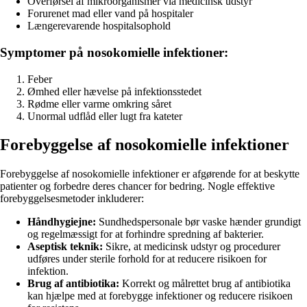
Overførsel af mikroorganismer via medicinsk udstyr
Forurenet mad eller vand på hospitaler
Længerevarende hospitalsophold
Symptomer på nosokomielle infektioner:
Feber
Ømhed eller hævelse på infektionsstedet
Rødme eller varme omkring såret
Unormal udflåd eller lugt fra kateter
Forebyggelse af nosokomielle infektioner
Forebyggelse af nosokomielle infektioner er afgørende for at beskytte
patienter og forbedre deres chancer for bedring. Nogle effektive
forebyggelsesmetoder inkluderer:
Håndhygiejne:
Sundhedspersonale bør vaske hænder grundigt
og regelmæssigt for at forhindre spredning af bakterier.
Aseptisk teknik:
Sikre, at medicinsk udstyr og procedurer
udføres under sterile forhold for at reducere risikoen for
infektion.
Brug af antibiotika:
Korrekt og målrettet brug af antibiotika
kan hjælpe med at forebygge infektioner og reducere risikoen