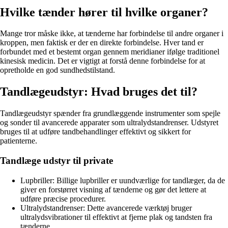
Hvilke tænder hører til hvilke organer?
Mange tror måske ikke, at tænderne har forbindelse til andre organer i
kroppen, men faktisk er der en direkte forbindelse. Hver tand er
forbundet med et bestemt organ gennem meridianer ifølge traditionel
kinesisk medicin. Det er vigtigt at forstå denne forbindelse for at
opretholde en god sundhedstilstand.
Tandlægeudstyr: Hvad bruges det til?
Tandlægeudstyr spænder fra grundlæggende instrumenter som spejle
og sonder til avancerede apparater som ultralydstandrenser. Udstyret
bruges til at udføre tandbehandlinger effektivt og sikkert for
patienterne.
Tandlæge udstyr til private
Lupbriller: Billige lupbriller er uundværlige for tandlæger, da de
giver en forstørret visning af tænderne og gør det lettere at
udføre præcise procedurer.
Ultralydstandrenser: Dette avancerede værktøj bruger
ultralydsvibrationer til effektivt at fjerne plak og tandsten fra
tænderne.