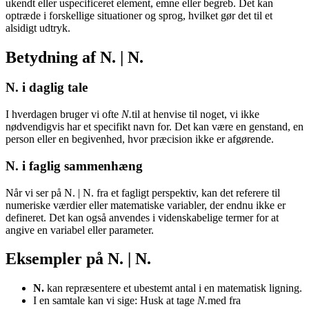
ukendt eller uspecificeret element, emne eller begreb. Det kan
optræde i forskellige situationer og sprog, hvilket gør det til et
alsidigt udtryk.
Betydning af N. | N.
N. i daglig tale
I hverdagen bruger vi ofte
N.
til at henvise til noget, vi ikke
nødvendigvis har et specifikt navn for. Det kan være en genstand, en
person eller en begivenhed, hvor præcision ikke er afgørende.
N. i faglig sammenhæng
Når vi ser på N. | N. fra et fagligt perspektiv, kan det referere til
numeriske værdier eller matematiske variabler, der endnu ikke er
defineret. Det kan også anvendes i videnskabelige termer for at
angive en variabel eller parameter.
Eksempler på N. | N.
N.
kan repræsentere et ubestemt antal i en matematisk ligning.
I en samtale kan vi sige: Husk at tage
N.
med fra