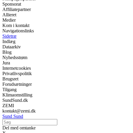
Sponsorat
Affiliatepartner
Allieret
Medier
Kom i kontakt
Navigationslinks
Sidetræ
Indlæg
Dataarkiv
Blog
Nyhedsstrøm
Jura
Internetcookies
Privatlivspolitik
Brugsret
Forudsætninger
Tilgang
Klimaomstilling
SundSund.dk
ZEMI
kontakt@zemi.dk
Sund Sund
Del med omtanke