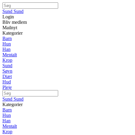
Sund Sund
Login
Bliv medlem
Mailnyt
Kategorier
Barn
Hun
Han
Mentalt
Krop
Sund
Søvn
Diæt
Hud
Pleje
Sund Sund
Kategorier
Barn
Hun
Han
Mentalt
Krop