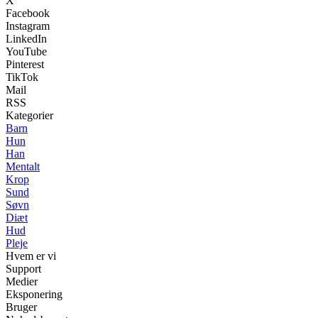
X
Facebook
Instagram
LinkedIn
YouTube
Pinterest
TikTok
Mail
RSS
Kategorier
Barn
Hun
Han
Mentalt
Krop
Sund
Søvn
Diæt
Hud
Pleje
Hvem er vi
Support
Medier
Eksponering
Bruger