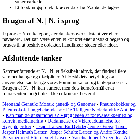
supermarkedet.
Et forskningsprojekt kræver data fra
N.
antal deltagere.
Brugen af N. | N. i sprog
I sprog er
N.
en kategori, der dækker over substantiver eller
navneord. Det kan være enten et konkret eller abstrakt begreb og
bruges til at beskrive objekter, handlinger, steder eller ideer.
Afsluttende tanker
Sammenfattende er N. | N. et fleksibelt udtryk, der findes i flere
sammenhænge og discipliner. At forstå dets betydning og
anvendelse kan berige vores kommunikation og tankeprocesser.
Brugen af N. | N. kan variere, men dets kerneformål er at
repræsentere noget, der ikke er konkret bestemt.
Neonatal Genetik: Mosaik genetik og Genomer
•
Pneumokokker og
Pneumokok Lungebetændelse
•
De Tidligere Nederlandske Antiller
•
Kan man dø af salmonella? Vigtigheden af fødevaresikkerhed og
korrekt medicinering
•
Uddannelse og Videreuddannelse for
Sygeplejersker
•
Jesper Larsen: En Dybdegående Oversigt over
Jesper Helmuth Larsen, Jesper Schultz Larsen og Andre Kendte
Personer med Efternavnet Larsen
•
Vaccinationer i Argentina: Alt