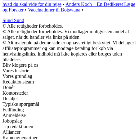
hvad du skal vide før din rejse
•
Anders Koch – En Dedikeret Læge
og Forsker
•
Vaccinationer til Botswana
•
Sund Sund
© Alle rettigheder forbeholdes.
© Alle rettigheder forbeholdes. Vi modtager muligvis en andel af
salget, når du handler via links på siden.
© Alt materiale på denne side er ophavsretligt beskyttet. Vi deltager i
affiliateprogrammer og kan modtage betaling for køb via
henvisningslinks. Indhold må ikke kopieres eller bruges uden
tilladelse.
Bliv klogere på os
Vores historie
Vores grundlag
Redaktionsteam
Donér
Kontorsteder
Detaljer
Typiske spørgsmål
Fejlfinding
Anmeldelse
Jobopslag
Tip redaktionen
Alliancer
Kampagnepartner