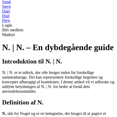
Sund
Søvn
Diæt
Hud
Pleje
Login
Bliv medlem
Mailnyt
N. | N. – En dybdegående guide
Introduktion til N. | N.
N. | N. er et udtryk, der ofte bruges inden for forskellige
sammenhænge. Det kan repræsentere forskellige begreber og
koncepter afhængigt af konteksten. I denne artikel vil vi udforske og
uddybe betydningen af N. | N. for bedre at forstå dets
anvendelsesområder.
Definition af N.
N.
står for Noget og er en betegnelse, der bruges til at angive et