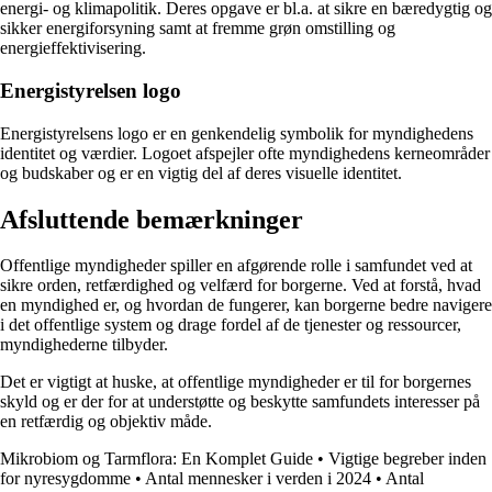
energi- og klimapolitik. Deres opgave er bl.a. at sikre en bæredygtig og
sikker energiforsyning samt at fremme grøn omstilling og
energieffektivisering.
Energistyrelsen logo
Energistyrelsens logo er en genkendelig symbolik for myndighedens
identitet og værdier. Logoet afspejler ofte myndighedens kerneområder
og budskaber og er en vigtig del af deres visuelle identitet.
Afsluttende bemærkninger
Offentlige myndigheder spiller en afgørende rolle i samfundet ved at
sikre orden, retfærdighed og velfærd for borgerne. Ved at forstå, hvad
en myndighed er, og hvordan de fungerer, kan borgerne bedre navigere
i det offentlige system og drage fordel af de tjenester og ressourcer,
myndighederne tilbyder.
Det er vigtigt at huske, at offentlige myndigheder er til for borgernes
skyld og er der for at understøtte og beskytte samfundets interesser på
en retfærdig og objektiv måde.
Mikrobiom og Tarmflora: En Komplet Guide
•
Vigtige begreber inden
for nyresygdomme
•
Antal mennesker i verden i 2024
•
Antal