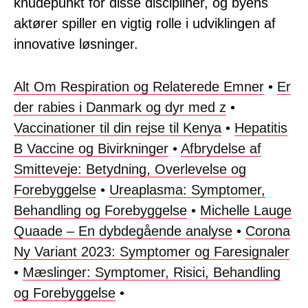
knudepunkt for disse discipliner, og byens
aktører spiller en vigtig rolle i udviklingen af
innovative løsninger.
Alt Om Respiration og Relaterede Emner
•
Er
der rabies i Danmark og dyr med z
•
Vaccinationer til din rejse til Kenya
•
Hepatitis
B Vaccine og Bivirkninger
•
Afbrydelse af
Smitteveje: Betydning, Overlevelse og
Forebyggelse
•
Ureaplasma: Symptomer,
Behandling og Forebyggelse
•
Michelle Lauge
Quaade – En dybdegående analyse
•
Corona
Ny Variant 2023: Symptomer og Faresignaler
•
Mæslinger: Symptomer, Risici, Behandling
og Forebyggelse
•