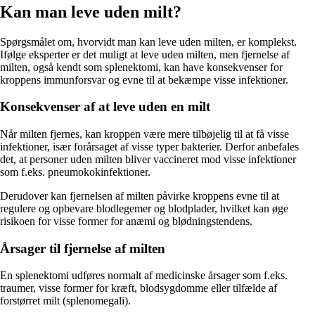
Kan man leve uden milt?
Spørgsmålet om, hvorvidt man kan leve uden milten, er komplekst.
Ifølge eksperter er det muligt at leve uden milten, men fjernelse af
milten, også kendt som splenektomi, kan have konsekvenser for
kroppens immunforsvar og evne til at bekæmpe visse infektioner.
Konsekvenser af at leve uden en milt
Når milten fjernes, kan kroppen være mere tilbøjelig til at få visse
infektioner, især forårsaget af visse typer bakterier. Derfor anbefales
det, at personer uden milten bliver vaccineret mod visse infektioner
som f.eks. pneumokokinfektioner.
Derudover kan fjernelsen af milten påvirke kroppens evne til at
regulere og opbevare blodlegemer og blodplader, hvilket kan øge
risikoen for visse former for anæmi og blødningstendens.
Årsager til fjernelse af milten
En splenektomi udføres normalt af medicinske årsager som f.eks.
traumer, visse former for kræft, blodsygdomme eller tilfælde af
forstørret milt (splenomegali).