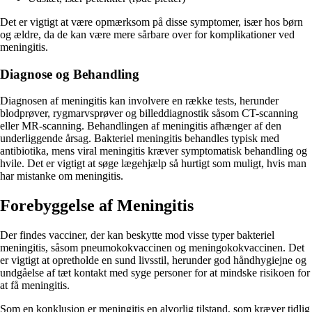
Det er vigtigt at være opmærksom på disse symptomer, især hos børn
og ældre, da de kan være mere sårbare over for komplikationer ved
meningitis.
Diagnose og Behandling
Diagnosen af meningitis kan involvere en række tests, herunder
blodprøver, rygmarvsprøver og billeddiagnostik såsom CT-scanning
eller MR-scanning. Behandlingen af meningitis afhænger af den
underliggende årsag. Bakteriel meningitis behandles typisk med
antibiotika, mens viral meningitis kræver symptomatisk behandling og
hvile. Det er vigtigt at søge lægehjælp så hurtigt som muligt, hvis man
har mistanke om meningitis.
Forebyggelse af Meningitis
Der findes vacciner, der kan beskytte mod visse typer bakteriel
meningitis, såsom pneumokokvaccinen og meningokokvaccinen. Det
er vigtigt at opretholde en sund livsstil, herunder god håndhygiejne og
undgåelse af tæt kontakt med syge personer for at mindske risikoen for
at få meningitis.
Som en konklusion er meningitis en alvorlig tilstand, som kræver tidlig