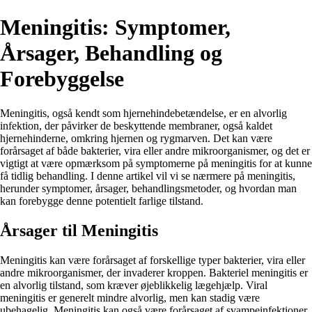
Meningitis: Symptomer,
Årsager, Behandling og
Forebyggelse
Meningitis, også kendt som hjernehindebetændelse, er en alvorlig
infektion, der påvirker de beskyttende membraner, også kaldet
hjernehinderne, omkring hjernen og rygmarven. Det kan være
forårsaget af både bakterier, vira eller andre mikroorganismer, og det er
vigtigt at være opmærksom på symptomerne på meningitis for at kunne
få tidlig behandling. I denne artikel vil vi se nærmere på meningitis,
herunder symptomer, årsager, behandlingsmetoder, og hvordan man
kan forebygge denne potentielt farlige tilstand.
Årsager til Meningitis
Meningitis kan være forårsaget af forskellige typer bakterier, vira eller
andre mikroorganismer, der invaderer kroppen. Bakteriel meningitis er
en alvorlig tilstand, som kræver øjeblikkelig lægehjælp. Viral
meningitis er generelt mindre alvorlig, men kan stadig være
ubehagelig. Meningitis kan også være forårsaget af svampeinfektioner