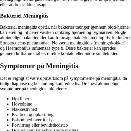
eller andre sjældne årsager.
Bakteriel Meningitis
Bakteriel meningitis opstår, når bakterier trænger igennem blod-hjerne-
barrieren og inficerer væsken omkring hjernen og rygmarven. Nogle
almindelige bakterier, der kan forårsage bakteriel meningitis, inkluderer
Streptococcus pneumoniae, Neisseria meningitidis (meningokokker)
og Haemophilus influenzae type b. Disse bakterier kan spredes
gennem luftbårne dråber, direkte kontakt eller andre smittekilder.
Symptomer på Meningitis
Det er vigtigt at være opmærksom på symptomerne på meningitis, da
tidlig diagnose og behandling kan redde liv. De mest almindelige
symptomer på meningitis inkluderer:
Høj feber
Hovedpine
Nakkestivhed
Kvalme og opkastning
Følsomhed over for lys
Forvirring eller bevidsthedstab
Udslæt, især petekkier (røde pletter)