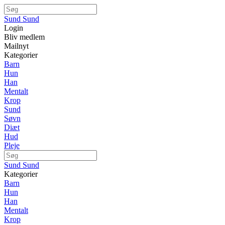
Sund Sund
Login
Bliv medlem
Mailnyt
Kategorier
Barn
Hun
Han
Mentalt
Krop
Sund
Søvn
Diæt
Hud
Pleje
Sund Sund
Kategorier
Barn
Hun
Han
Mentalt
Krop