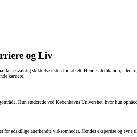
riere og Liv
rkelsesværdig skikkelse inden for sit felt. Hendes dedikation, talent og
nde karriere.
t fagområde. Hun studerede ved Københavns Universitet, hvor hun opnåe
for adskillige anerkendte virksomheder. Hendes ekspertise og evne til at 