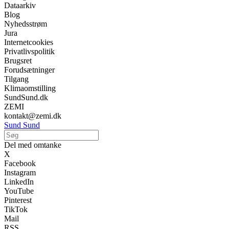
Dataarkiv
Blog
Nyhedsstrøm
Jura
Internetcookies
Privatlivspolitik
Brugsret
Forudsætninger
Tilgang
Klimaomstilling
SundSund.dk
ZEMI
kontakt@zemi.dk
Sund Sund
Del med omtanke
X
Facebook
Instagram
LinkedIn
YouTube
Pinterest
TikTok
Mail
RSS