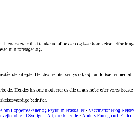
n. Hendes evne til at tænke ud af boksen og løse komplekse udfordringe
hvad hun foretager sig.
enestående arbejde. Hendes fremtid ser lys ud, og hun fortsætter med at b
arbejde. Hendes historie motiverer os alle til at stræbe efter vores beds
rkelsesværdige bedrifter.
de om Loppefrøskaller og Psyllium Frøskaller
•
Vaccinationer og Rejseve
evejledning til Sverige – Alt, du skal vide
•
Anders Fomsgaard: En leden