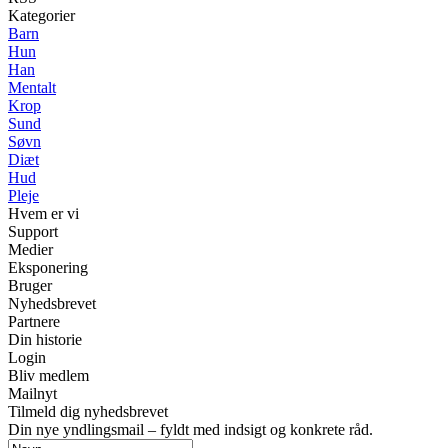
Kategorier
Barn
Hun
Han
Mentalt
Krop
Sund
Søvn
Diæt
Hud
Pleje
Hvem er vi
Support
Medier
Eksponering
Bruger
Nyhedsbrevet
Partnere
Din historie
Login
Bliv medlem
Mailnyt
Tilmeld dig nyhedsbrevet
Din nye yndlingsmail – fyldt med indsigt og konkrete råd.