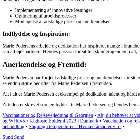
Implementering af innovative løsninger
Optimering af arbejdsprocesser
Modtagelse af adskillige priser og anerkendelser
Indflydelse og Inspiration:
Marie Pedersens arbejde og dedikation har inspireret mange i branche
samarbejdspartnere. Hendes passion for sit felt skinner igennem i alt, 
Anerkendelse og Fremtid:
Marie Pedersen har fortjent adskillige priser og anerkendelser for sit 
se endnu større bedrifter fra Marie Pedersen i fremtiden.
Alt i alt er Marie Pedersen et eksempel på dedikation, talent og hårdt 
Artiklen er skrevet som en hyldest til Marie Pedersen og hendes bemæ
Vaccinationer og Rejsevejledning til Georgien
•
Alt, du behøver at vi
og WHO-5
•
Kighoste Epidemi 2023 i Danmark
•
Vaccination og rejs
behandling
•
Stigning i temperaturer – Hvilken årstid er vi i?
•
Sund Sund