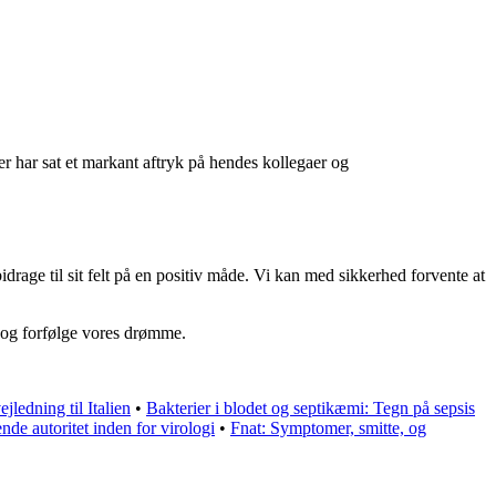
r har sat et markant aftryk på hendes kollegaer og
idrage til sit felt på en positiv måde. Vi kan med sikkerhed forvente at
te og forfølge vores drømme.
jledning til Italien
•
Bakterier i blodet og septikæmi: Tegn på sepsis
de autoritet inden for virologi
•
Fnat: Symptomer, smitte, og