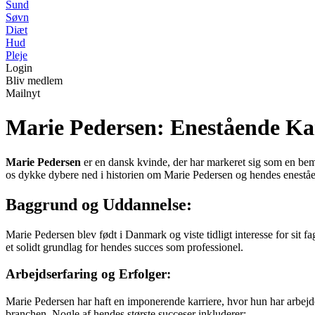
Sund
Søvn
Diæt
Hud
Pleje
Login
Bliv medlem
Mailnyt
Marie Pedersen: Enestående Kar
Marie Pedersen
er en dansk kvinde, der har markeret sig som en bemæ
os dykke dybere ned i historien om Marie Pedersen og hendes eneståe
Baggrund og Uddannelse:
Marie Pedersen blev født i Danmark og viste tidligt interesse for si
et solidt grundlag for hendes succes som professionel.
Arbejdserfaring og Erfolger:
Marie Pedersen har haft en imponerende karriere, hvor hun har arbejdet 
branchen. Nogle af hendes største succeser inkluderer: