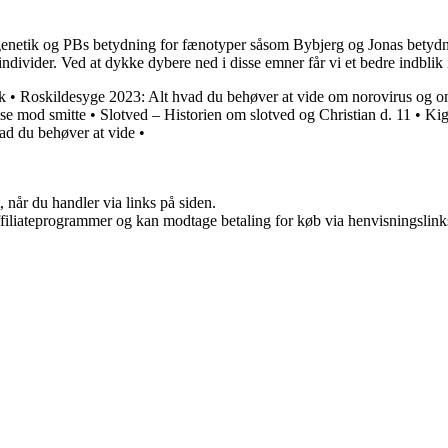
genetik og PBs betydning for fænotyper såsom Bybjerg og Jonas betydning
ndivider. Ved at dykke dybere ned i disse emner får vi et bedre indblik
k
•
Roskildesyge 2023: Alt hvad du behøver at vide om norovirus og 
lse mod smitte
•
Slotved – Historien om slotved og Christian d. 11
•
Kig
vad du behøver at vide
•
 når du handler via links på siden.
affiliateprogrammer og kan modtage betaling for køb via henvisningslinks