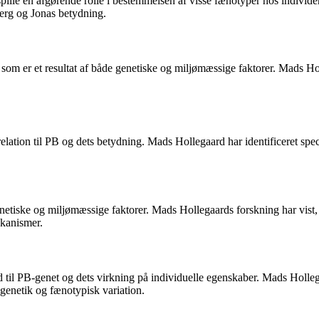
t spille en afgørende rolle i bestemmelsen af visse fænotyper hos individ
rg og Jonas betydning.
 som er et resultat af både genetiske og miljømæssige faktorer. Mads Ho
elation til PB og dets betydning. Mads Hollegaard har identificeret spe
tiske og miljømæssige faktorer. Mads Hollegaards forskning har vist, a
ekanismer.
old til PB-genet og dets virkning på individuelle egenskaber. Mads Ho
genetik og fænotypisk variation.