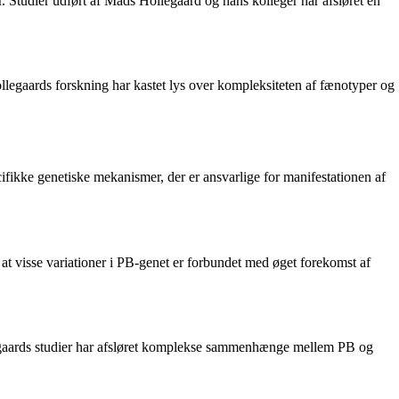
er. Studier udført af Mads Hollegaard og hans kolleger har afsløret en
llegaards forskning har kastet lys over kompleksiteten af fænotyper og
cifikke genetiske mekanismer, der er ansvarlige for manifestationen af
t visse variationer i PB-genet er forbundet med øget forekomst af
llegaards studier har afsløret komplekse sammenhænge mellem PB og