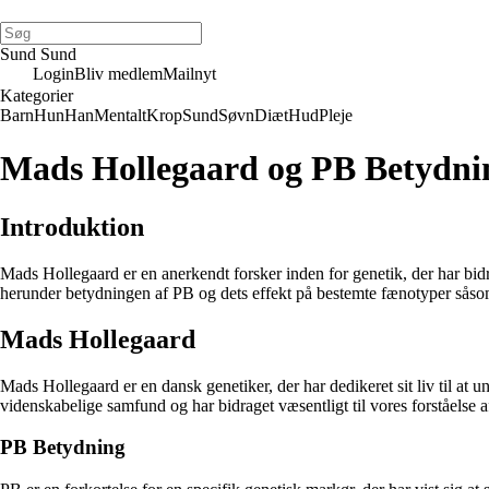
Sund Sund
Login
Bliv medlem
Mailnyt
Kategorier
Barn
Hun
Han
Mentalt
Krop
Sund
Søvn
Diæt
Hud
Pleje
Mads Hollegaard og PB Betydnin
Introduktion
Mads Hollegaard er en anerkendt forsker inden for genetik, der har bidra
herunder betydningen af PB og dets effekt på bestemte fænotyper såso
Mads Hollegaard
Mads Hollegaard er en dansk genetiker, der har dedikeret sit liv til at
videnskabelige samfund og har bidraget væsentligt til vores forståelse 
PB Betydning