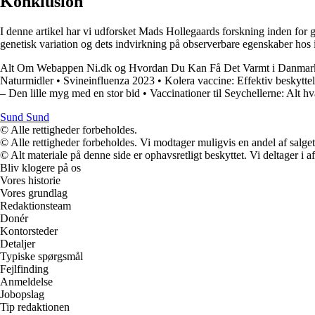
Konklusion
I denne artikel har vi udforsket Mads Hollegaards forskning inden for 
genetisk variation og dets indvirkning på observerbare egenskaber hos i
Alt Om Webappen Ni.dk og Hvordan Du Kan Få Det Varmt i Danmar
Naturmidler
•
Svineinfluenza 2023
•
Kolera vaccine: Effektiv beskytte
– Den lille myg med en stor bid
•
Vaccinationer til Seychellerne: Alt h
Sund Sund
© Alle rettigheder forbeholdes.
© Alle rettigheder forbeholdes. Vi modtager muligvis en andel af salget,
© Alt materiale på denne side er ophavsretligt beskyttet. Vi deltager i 
Bliv klogere på os
Vores historie
Vores grundlag
Redaktionsteam
Donér
Kontorsteder
Detaljer
Typiske spørgsmål
Fejlfinding
Anmeldelse
Jobopslag
Tip redaktionen