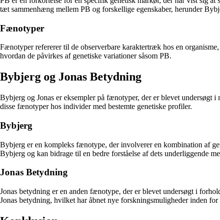
PB er en forkortelse for en specifik genetisk markør, der har vist sig a
tæt sammenhæng mellem PB og forskellige egenskaber, herunder Bybje
Fænotyper
Fænotyper refererer til de observerbare karaktertræk hos en organisme,
hvordan de påvirkes af genetiske variationer såsom PB.
Bybjerg og Jonas Betydning
Bybjerg og Jonas er eksempler på fænotyper, der er blevet undersøgt i r
disse fænotyper hos individer med bestemte genetiske profiler.
Bybjerg
Bybjerg er en kompleks fænotype, der involverer en kombination af gene
Bybjerg og kan bidrage til en bedre forståelse af dets underliggende m
Jonas Betydning
Jonas betydning er en anden fænotype, der er blevet undersøgt i forh
Jonas betydning, hvilket har åbnet nye forskningsmuligheder inden for 