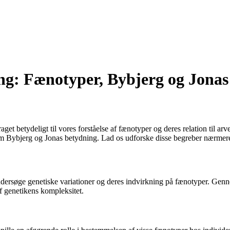
g: Fænotyper, Bybjerg og Jonas
get betydeligt til vores forståelse af fænotyper og deres relation til ar
m Bybjerg og Jonas betydning. Lad os udforske disse begreber nærmere 
 undersøge genetiske variationer og deres indvirkning på fænotyper. Genn
af genetikens kompleksitet.