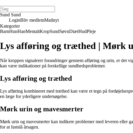
Sund Sund
Login
Bliv medlem
Mailnyt
Kategorier
Barn
Hun
Han
Mentalt
Krop
Sund
Søvn
Diæt
Hud
Pleje
Lys afføring og træthed | Mørk u
Når kroppen signalerer forandringer gennem afføring og urin, er det v
kan være indikationer på forskellige sundhedsproblemer.
Lys afføring og træthed
Lys afføring kombineret med træthed kan være et tegn på fordøjelsespro
en læge for yderligere undersøgelse.
Mørk urin og mavesmerter
Mørk urin og mavesmerter kan indikere problemer med leveren eller gal
for at fastslå årsagen.