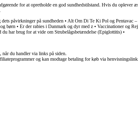
ørende for at opretholde en god sundhedstilstand. Hvis du oplever ænd
.
g dets påvirkninger på sundheden
•
Alt Om Di Te Ki Pol og Pentavac – 
 og børn
•
Er der rabies i Danmark og dyr med z
•
Vaccinationer og Rejs
 du har brug for at vide om Strubelågsbetændelse (Epiglottitis)
•
 når du handler via links på siden.
affiliateprogrammer og kan modtage betaling for køb via henvisningslinks