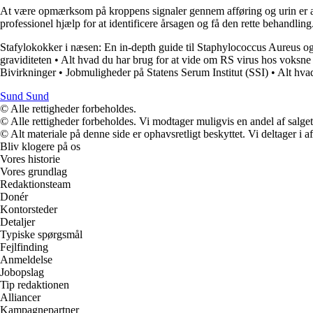
At være opmærksom på kroppens signaler gennem afføring og urin er afg
professionel hjælp for at identificere årsagen og få den rette behandling
Stafylokokker i næsen: En in-depth guide til Staphylococcus Aureus o
graviditeten
•
Alt hvad du har brug for at vide om RS virus hos voksne
Bivirkninger
•
Jobmuligheder på Statens Serum Institut (SSI)
•
Alt hvad
Sund Sund
© Alle rettigheder forbeholdes.
© Alle rettigheder forbeholdes. Vi modtager muligvis en andel af salget,
© Alt materiale på denne side er ophavsretligt beskyttet. Vi deltager i 
Bliv klogere på os
Vores historie
Vores grundlag
Redaktionsteam
Donér
Kontorsteder
Detaljer
Typiske spørgsmål
Fejlfinding
Anmeldelse
Jobopslag
Tip redaktionen
Alliancer
Kampagnepartner